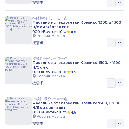
按需求
持续性报价, 一点一点
Фасадные стеклосетки Крепикс 1300, ≥ 1300
Н/5 см жёлтая опт
ООО «Баутекс Юг»
4.5
Россия, Москва
按需求
持续性报价, 一点一点
Фасадные стеклосетки Крепикс 1500, ≥ 1500
Н/5 см опт
ООО «Баутекс Юг»
4.5
Россия, Москва
按需求
持续性报价, 一点一点
Фасадные стеклосетки Крепикс 1500, ≥ 1500
Н/5 см синяя опт
ООО «Баутекс Юг»
4.5
Россия, Москва
按需求