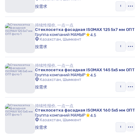
按需求
持续性报价, 一点一点
Стеклосетка фасадная ISOMAX 125 5х7 мм ОПТ
Группа компаний МАМЫР
4.5
Казахстан, Шымкент
按需求
持续性报价, 一点一点
Стеклосетка фасадная ISOMAX 145 5х5 мм ОПТ
Группа компаний МАМЫР
4.5
Казахстан, Шымкент
按需求
持续性报价, 一点一点
Стеклосетка фасадная ISOMAX 160 5х5 мм ОПТ
Группа компаний МАМЫР
4.5
Казахстан, Шымкент
按需求