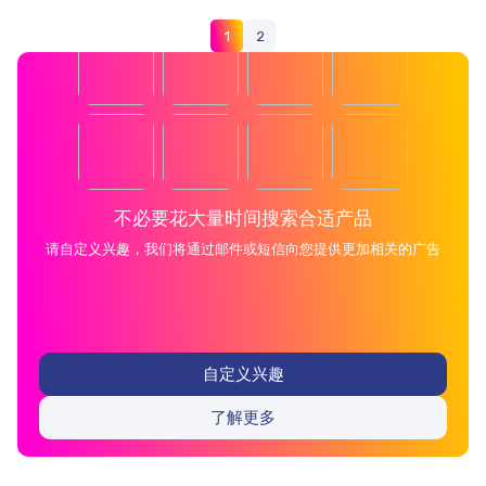
1
2
不必要花大量时间搜索合适产品
请自定义兴趣，我们将通过邮件或短信向您提供更加相关的广告
自定义兴趣
了解更多