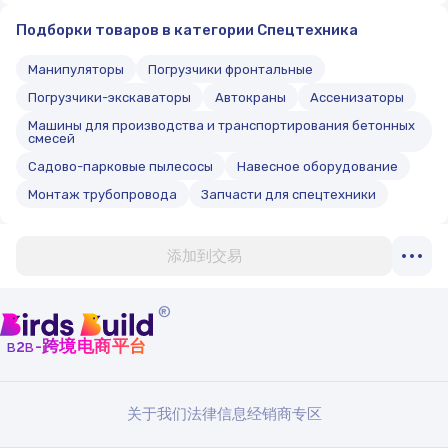
Подборки товаров в категории Спецтехника
Манипуляторы
Погрузчики фронтальные
Погрузчики-экскаваторы
Автокраны
Ассенизаторы
Машины для производства и транспортирования бетонных
смесей
Садово-парковые пылесосы
Навесное оборудование
Монтаж трубопровода
Запчасти для спецтехники
添加到交易
®
b
b
-跨境电商平台
2
关于我们
法律信息
经销商专区