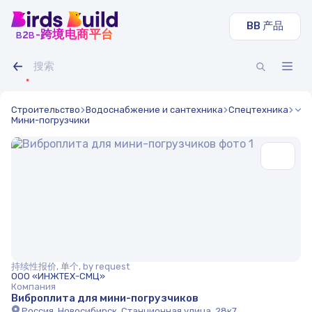
BB 产品
b
b
-跨境电商平台
2
Строительство
Водоснабжение и сантехника
Спецтехника
Мини-погрузчики
持续性报价, 单个, by request
ООО «ИНЖТЕХ-СМЦ»
Компания
Виброплита для мини-погрузчиков
Россия, Новосибирск, Станционная улица, 28к7