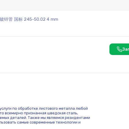
镀锌管 国标 245-50.02 4 mm
За
м услуги по обработке листового металла любой
это всемирно признанная шведская сталь,
емых деталей. Также мы являемся резидентами
ользовать самые современные технологии и