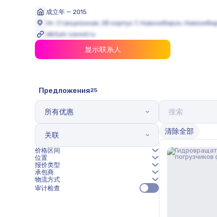
成立年 — 2015
Ул. Станционная, 28 корпус 7, Новосибирск, Новосибир
diktum-zavod.ru
显示联系人
Предложения
25
所有优惠
清除全部
关联
价格区间
位置
报价类型
承包商
物流方式
审计检查