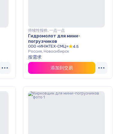
持续性报价, 一点一点
Гидромолот для мини-
погрузчиков
ООО «ИНЖТЕХ-СМЦ»
4.5
Россия, Новосибирск
按需求
添加到交易