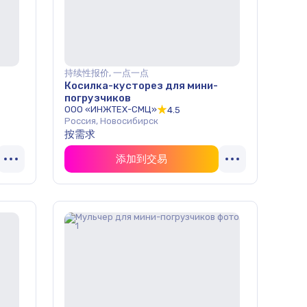
持续性报价, 一点一点
Косилка-кусторез для мини-
погрузчиков
ООО «ИНЖТЕХ-СМЦ»
4.5
Россия, Новосибирск
按需求
添加到交易