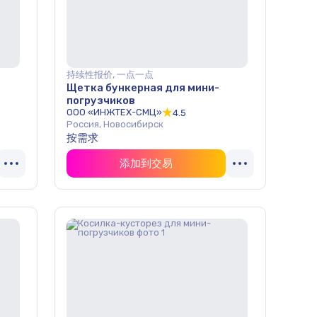
持续性报价, 一点一点
Щетка бункерная для мини-
погрузчиков
ООО «ИНЖТЕХ-СМЦ»
4.5
Россия, Новосибирск
按需求
添加到交易