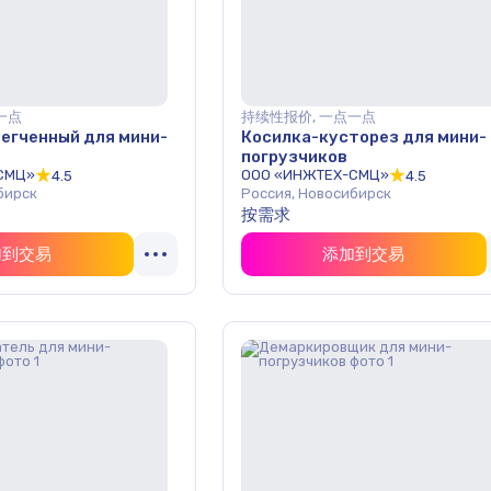
一点
持续性报价, 一点一点
егченный для мини-
Косилка-кусторез для мини-
погрузчиков
СМЦ»
ООО «ИНЖТЕХ-СМЦ»
4.5
4.5
бирск
Россия, Новосибирск
按需求
加到交易
添加到交易