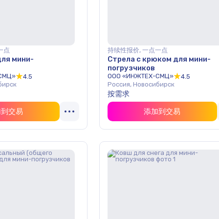
一点
持续性报价, 一点一点
для мини-
Стрела с крюком для мини-
погрузчиков
СМЦ»
ООО «ИНЖТЕХ-СМЦ»
4.5
4.5
бирск
Россия, Новосибирск
按需求
加到交易
添加到交易