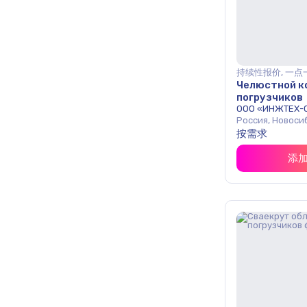
持续性报价, 一点
Челюстной ко
погрузчиков
ООО «ИНЖТЕХ-
Россия, Новоси
按需求
添