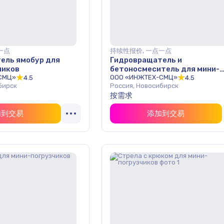
一点
持续性报价, 一点一点
ель ямобур для
Гидровращатель и
чиков
бетоносмеситель для мини-
СМЦ»
погрузчиков
ООО «ИНЖТЕХ-СМЦ»
4.5
4.5
бирск
Россия, Новосибирск
按需求
加到交易
添加到交易