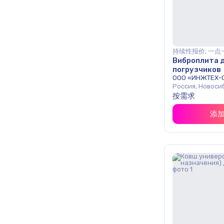
持续性报价, 一点
Виброплита 
погрузчиков
ООО «ИНЖТЕХ-
Россия, Новоси
按需求
添