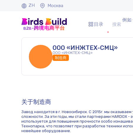
ZH
Москва
例如 
目录
b
b
-跨境电商平台
2
ООО «ИНЖТЕХ-СМЦ»
ООО «ИНЖТЕХ-СМЦ»
制造商
关于制造商
Завод находится в г. Новосибирск. С 2015г. мы оказывае
сложности. За эти годы, мы стали партнерами HARDOX - 
используется для повышения прочности особо изнашива
Технопарка, что позволяет при разработке техники исп
новейшее оборудование.