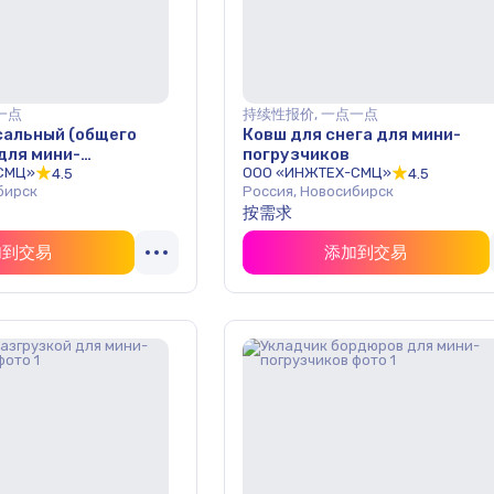
一点
持续性报价, 一点一点
сальный (общего
Ковш для снега для мини-
для мини-
погрузчиков
СМЦ»
ООО «ИНЖТЕХ-СМЦ»
4.5
4.5
бирск
Россия, Новосибирск
按需求
加到交易
添加到交易