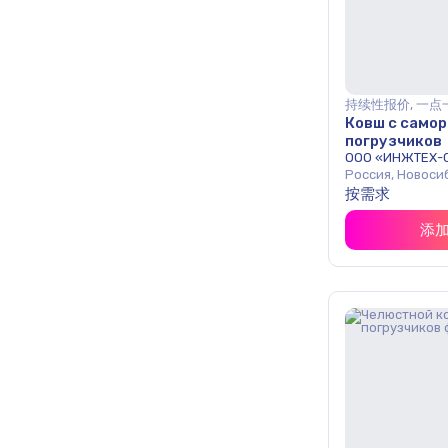
持续性报价, 一点
Ковш с самор
погрузчиков
ООО «ИНЖТЕХ-
Россия, Новоси
按需求
添