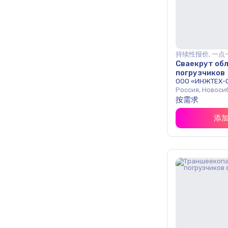
持续性报价, 一点
Сваекрут обл
погрузчиков
ООО «ИНЖТЕХ-
Россия, Новоси
按需求
添