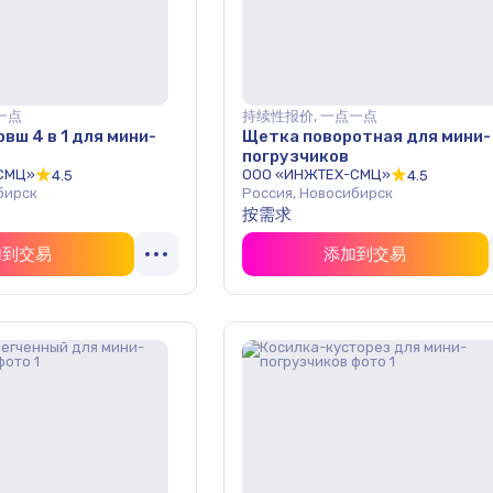
一点
持续性报价, 一点一点
вш 4 в 1 для мини-
Щетка поворотная для мини-
погрузчиков
СМЦ»
ООО «ИНЖТЕХ-СМЦ»
4.5
4.5
бирск
Россия, Новосибирск
按需求
加到交易
添加到交易