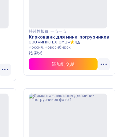
持续性报价, 一点一点
Кирковщик для мини-погрузчиков
ООО «ИНЖТЕХ-СМЦ»
4.5
Россия, Новосибирск
按需求
添加到交易