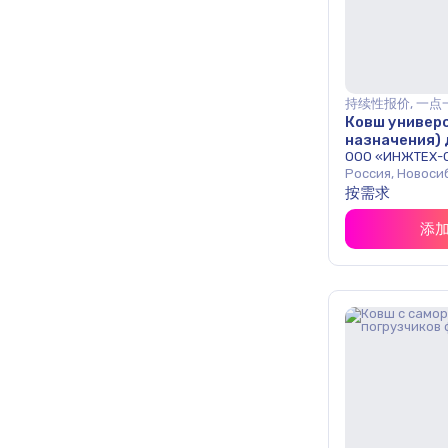
持续性报价, 一点
Ковш универ
назначения) 
погрузчиков
ООО «ИНЖТЕХ-
Россия, Новоси
按需求
添