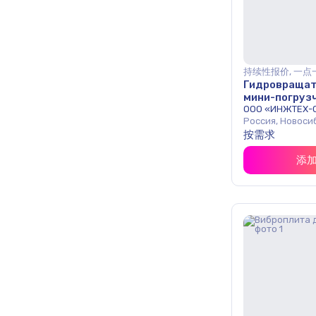
持续性报价, 一点
Гидровращат
мини-погруз
ООО «ИНЖТЕХ-
Россия, Новоси
按需求
添