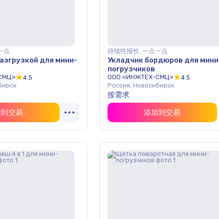
一点
持续性报价, 一点一点
азгрузкой для мини-
Укладчик бордюров для мини
погрузчиков
СМЦ»
ООО «ИНЖТЕХ-СМЦ»
4.5
4.5
бирск
Россия, Новосибирск
按需求
加到交易
添加到交易