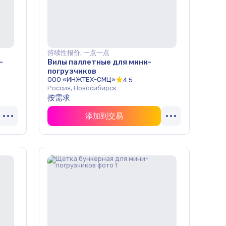
持续性报价, 一点一点
-
Вилы паллетные для мини-
погрузчиков
ООО «ИНЖТЕХ-СМЦ»
4.5
Россия, Новосибирск
按需求
添加到交易