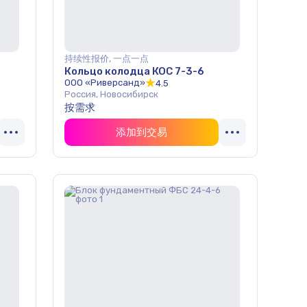
持续性报价, 一点一点
Кольцо колодца КОС 7-3-6
ООО «Риверсанд»
4.5
Россия, Новосибирск
按需求
添加到交易