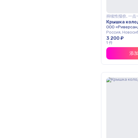
持续性报价, 一点
Крышка колод
ООО «Риверсан
Россия, Новоси
3 200 ₽
1 件
添