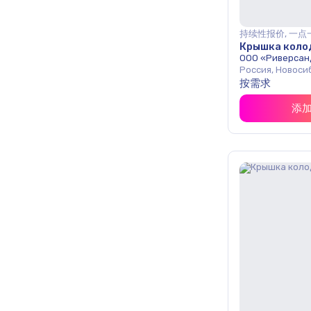
持续性报价, 一点
Крышка коло
ООО «Риверсан
Россия, Новоси
按需求
添