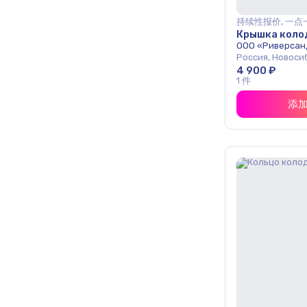
持续性报价, 一点
Крышка коло
ООО «Риверсан
Россия, Новоси
4 900 ₽
1 件
添