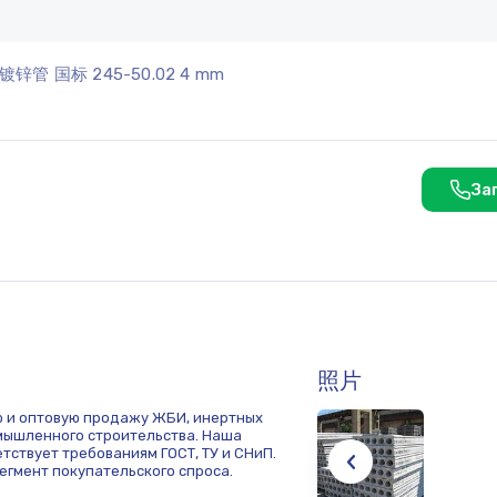
镀锌管 国标 245-50.02 4 mm
За
照片
ю и оптовую продажу ЖБИ, инертных
мышленного строительства. Наша
тствует требованиям ГОСТ, ТУ и СНиП.
егмент покупательского спроса.