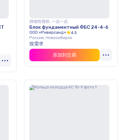
持续性报价, 一点一点
СТ
Блок фундаментный ФБС 24-4-6
ООО «Риверсанд»
4.5
Россия, Новосибирск
按需求
添加到交易