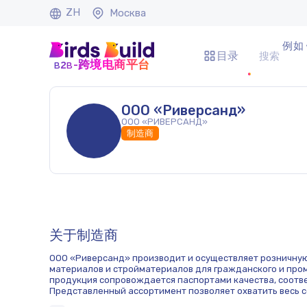
ZH
Москва
例如 
目录
b
b
-跨境电商平台
2
ООО «Риверсанд»
ООО «РИВЕРСАНД»
制造商
关于制造商
ООО «Риверсанд» производит и осуществляет розничну
материалов и стройматериалов для гражданского и про
продукция сопровождается паспортами качества, соотве
Представленный ассортимент позволяет охватить весь с