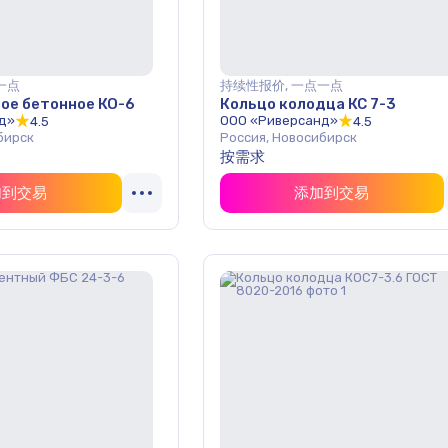
一点
持续性报价, 一点一点
ое бетонное КО-6
Кольцо колодца КС 7-3
д»
ООО «Риверсанд»
4.5
4.5
бирск
Россия, Новосибирск
按需求
加到交易
添加到交易