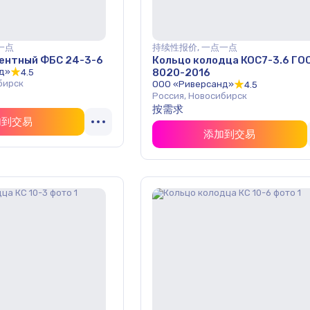
一点
持续性报价, 一点一点
ентный ФБС 24-3-6
Кольцо колодца КОС7-3.6 ГО
д»
8020-2016
4.5
бирск
ООО «Риверсанд»
4.5
Россия, Новосибирск
按需求
加到交易
添加到交易