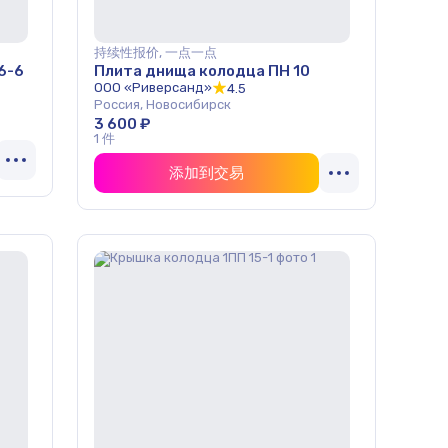
持续性报价, 一点一点
6-6
Плита днища колодца ПН 10
ООО «Риверсанд»
4.5
Россия, Новосибирск
3 600 ₽
1 件
添加到交易