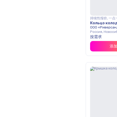
持续性报价, 一点
Кольцо колод
ООО «Риверсан
Россия, Новоси
按需求
添