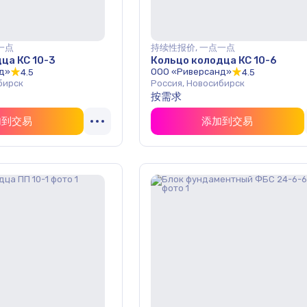
一点
持续性报价, 一点一点
ца КС 10-3
Кольцо колодца КС 10-6
д»
ООО «Риверсанд»
4.5
4.5
бирск
Россия, Новосибирск
按需求
加到交易
添加到交易