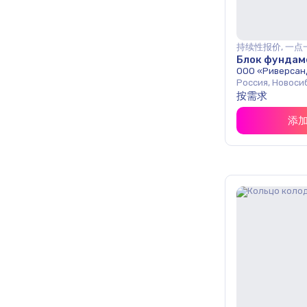
持续性报价, 一点
Блок фундам
ООО «Риверсан
Россия, Новоси
按需求
添