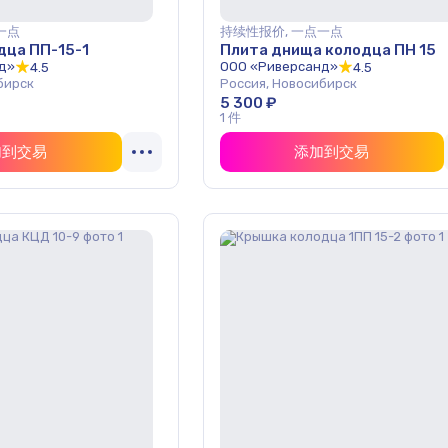
一点
持续性报价, 一点一点
дца ПП-15-1
Плита днища колодца ПН 15
д»
ООО «Риверсанд»
4.5
4.5
бирск
Россия, Новосибирск
5 300 ₽
1 件
加到交易
添加到交易