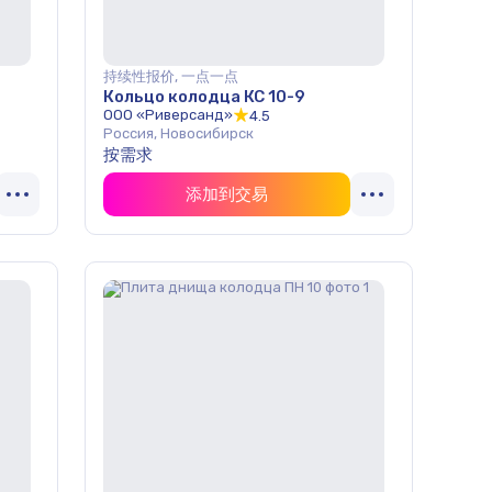
持续性报价, 一点一点
Кольцо колодца КС 10-9
ООО «Риверсанд»
4.5
Россия, Новосибирск
按需求
添加到交易