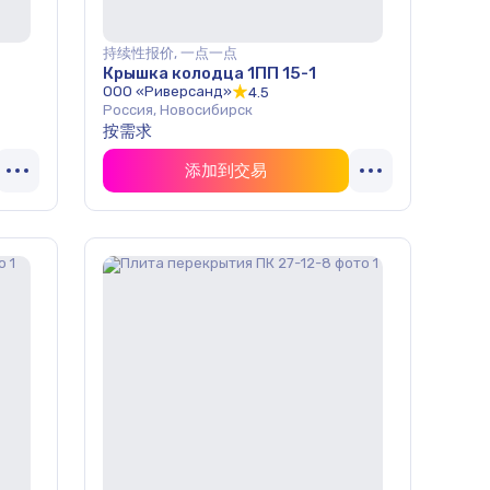
持续性报价, 一点一点
Крышка колодца 1ПП 15-1
ООО «Риверсанд»
4.5
Россия, Новосибирск
按需求
添加到交易