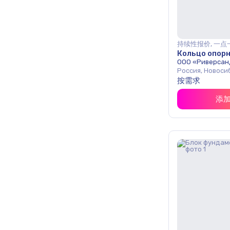
持续性报价, 一点
Кольцо опорн
ООО «Риверсан
Россия, Новоси
按需求
添