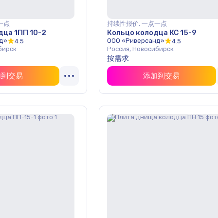
一点
持续性报价, 一点一点
дца 1ПП 10-2
Кольцо колодца КС 15-9
д»
ООО «Риверсанд»
4.5
4.5
бирск
Россия, Новосибирск
按需求
加到交易
添加到交易