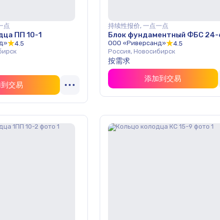
一点
持续性报价, 一点一点
ца ПП 10-1
Блок фундаментный ФБС 24-
д»
ООО «Риверсанд»
4.5
4.5
бирск
Россия, Новосибирск
按需求
添加到交易
加到交易