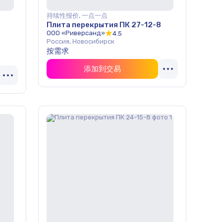
持续性报价, 一点一点
Плита перекрытия ПК 27-12-8
ООО «Риверсанд»
4.5
Россия, Новосибирск
按需求
添加到交易