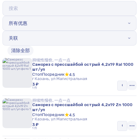
所有优惠
关联
清除全部
持续性报价, 一点一点
Саморез с прессшайбой острый 4,2х19 Ral 1000
шт/уп
СтопПосредник
4.5
г Казань, ул Магистральная
3 ₽
1 件
持续性报价, 一点一点
Саморез с прессшайбой острый 4,2х19 Zn 1000
шт/уп
СтопПосредник
4.5
г Казань, ул Магистральная
3 ₽
1 件