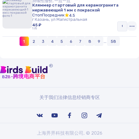
持续性报价, 一点一点
Кляммер стартовый для керамогранита
нержавеющий 1 мм с покраской
СтопПосредник
4.5
г Казань, ул Магистральная
45 ₽
1 件
1
2
3
4
5
6
7
8
9
...
58
®
b
b
-跨境电商平台
2
关于我们
法律信息
经销商专区
上海畀畀科技有限公司, © 2026