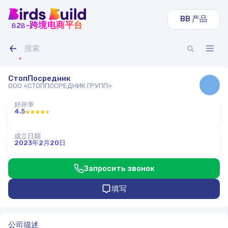
BB 产品
b
b
-跨境电商平台
2
СтопПосредник
ООО «СТОППОСРЕДНИК ГРУПП»
好评率
4.5
成立日期
2023年2月20日
Запросить звонок
填写
公司描述