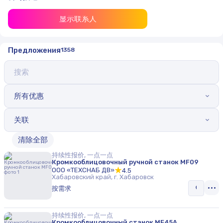
显示联系人
Предложения
1358
所有优惠
关联
清除全部
持续性报价, 一点一点
Кромкооблицовочный ручной станок MF09
ООО «ТЕХСНАБ ДВ»
4.5
Хабаровский край, г. Хабаровск
按需求
持续性报价, 一点一点
Кромкооблицовочный станок MF45A