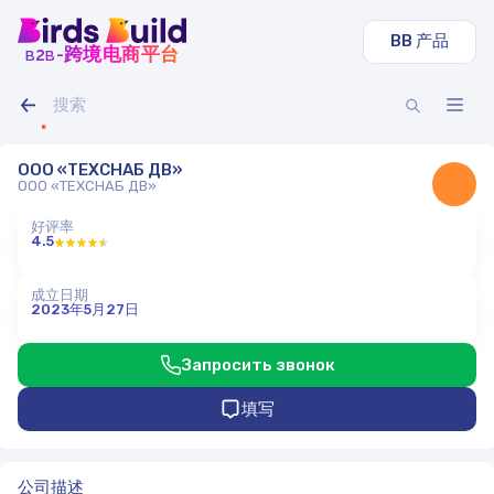
BB 产品
b
b
-跨境电商平台
2
ООО «ТЕХСНАБ ДВ»
ООО «ТЕХСНАБ ДВ»
好评率
4.5
成立日期
2023年5月27日
Запросить звонок
填写
公司描述