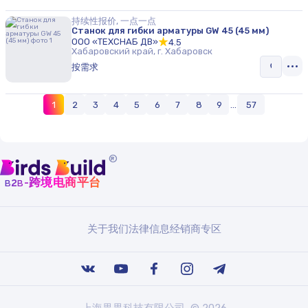
持续性报价, 一点一点
Станок для гибки арматуры GW 45 (45 мм)
ООО «ТЕХСНАБ ДВ»
4.5
Хабаровский край, г. Хабаровск
按需求
1
2
3
4
5
6
7
8
9
...
57
®
b
b
-跨境电商平台
2
关于我们
法律信息
经销商专区