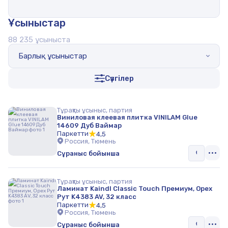
Инструмент и оборудование
Ұсыныстар
Водоснабжение и сантехника
88 235 ұсыныста
Отопление
Барлық ұсыныстар
Вентиляция
Сүзгілер
Окна, двери и лестницы
Заборы и ограждения
Тұрақты ұсыныс, партия
Виниловая клеевая плитка VINILAM Glue
Защита и спецодежда
14609 Дуб Ваймар
Паркетти
4,5
Хранение и уборка
Россия, Тюмень
Сұраныс бойынша
Земельное строительство
Другое
Тұрақты ұсыныс, партия
Ламинат Kaindl Classic Touch Премиум, Орех
Рут K4383 AV, 32 класс
Дачные товары
Паркетти
4,5
Россия, Тюмень
Стройматериалы
Сұраныс бойынша