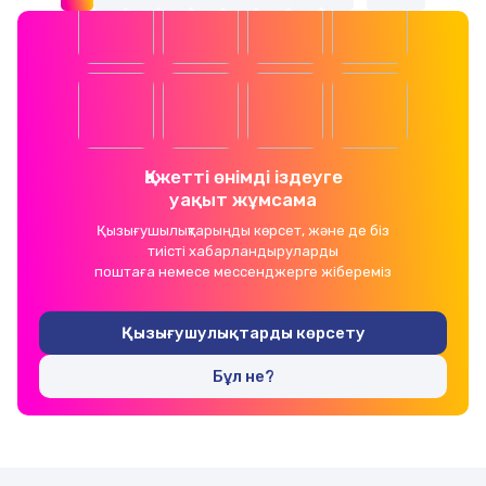
Қажетті өнімді іздеуге
уақыт жұмсама
Қызығушылықтарыңды көрсет, және де біз
тиісті хабарландыруларды
поштаға немесе мессенджерге жібереміз
Қызығушулықтарды көрсету
Бұл не?