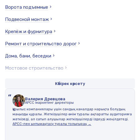
Ворота подъемные
Подвесной монтаж
Крепёж и фурнитура
Ремонт и строительство дорог
Дома, бани, беседки
Мостовое строительство
Стеновые и кладочные материалы
Көбірек көрсету
Планкен
“
Валерия Древцова
АPCC маркетинг директоры
Вагонка
Құрылыс компаниялары үшін сандық каналдар нарықта болудың
маңызды құралы. Жеткізушілер өнім туралы ақпаратты аудиторияға
Шурупы
жеткізеді, ал сатып алушылар жеткізушілерді іздеуді жеңілдетеді.
АРСС-пен ынтымақтасу туралы толығырақ →
Металлопрокат