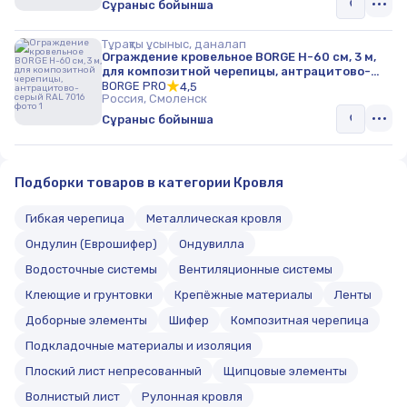
Сұраныс бойынша
Тұрақты ұсыныс, даналап
Ограждение кровельное BORGE H-60 см, 3 м,
для композитной черепицы, антрацитово-
серый RAL 7016
BORGE PRO
4,5
Россия, Смоленск
Сұраныс бойынша
Подборки товаров в категории Кровля
Гибкая черепица
Металлическая кровля
Ондулин (Еврошифер)
Ондувилла
Водосточные системы
Вентиляционные системы
Клеющие и грунтовки
Крепёжные материалы
Ленты
Доборные элементы
Шифер
Композитная черепица
Подкладочные материалы и изоляция
Плоский лист непресованный
Щипцовые элементы
Волнистый лист
Рулонная кровля