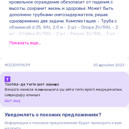
кровельное ограждение обезопасит от падения с
высоты, сохранит жизнь и здоровье. Может быть
дополнено трубками снегозадержателя, решая
одновременно две задачи. Комплектация: - Труба с
обжимкой d 25, RAL 2,0 м - 2 шт - Опора Zn/RAL - 2
шт - Стойка Zn/RAL - 2 шт - Раскос Zn/RAL - 2 шт -
Болт М8х20 - 6 шт - Гайка М8-7Н - 6 шт - Шайба А.8
Показать еще...
- 6 шт - Саморез 8х60 DIN - 4 шт - Резиновый
уплотнитель ЭПДМ - 8 шт
#D2309016311
20 қыркүйек 2023
Т
Tochka-да тегін шот ашыңыз
Өзіңізге немесе жақыныңызға үш айға тегін ерікті медициналық
сақтандыру алыңыз.
Шот ашу
Уведомлять о похожих предложениях?
Информация о похожих предложениях будет приходить к вам
на почту