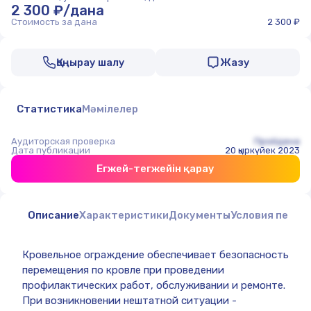
2 300 ₽/дана
Стоимость за дана
2 300 ₽
Қоңырау шалу
Жазу
Статистика
Мәмілелер
Аудиторская проверка
Пройдена
Дата публикации
20 қыркүйек 2023
Егжей-тегжейін қарау
Описание
Характеристики
Документы
Условия перед
Кровельное ограждение обеспечивает безопасность
перемещения по кровле при проведении
профилактических работ, обслуживании и ремонте.
При возникновении нештатной ситуации -