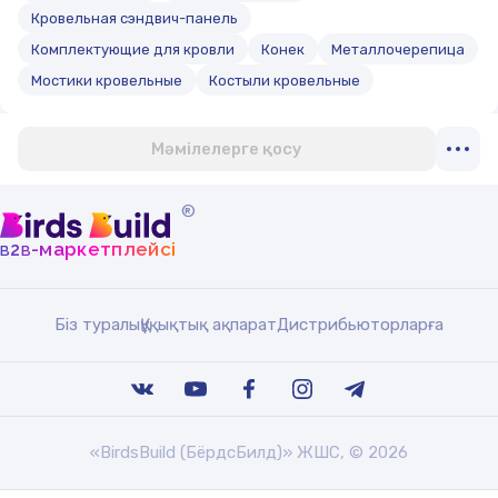
Кровельная сэндвич-панель
Комплектующие для кровли
Конек
Металлочерепица
Мостики кровельные
Костыли кровельные
Мәмілелерге қосу
®
b
b
-маркетплейсі
2
Біз туралы
Құқықтық ақпарат
Дистрибьюторларға
«BirdsBuild (БёрдсБилд)» ЖШС, © 2026