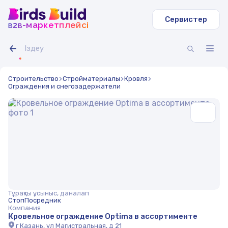
Сервистер
b
b
-маркетплейсі
2
Строительство
Стройматериалы
Кровля
Ограждения и снегозадержатели
Тұрақты ұсыныс, даналап
СтопПосредник
Компания
Кровельное ограждение Optima в ассортименте
г Казань, ул Магистральная, д 21