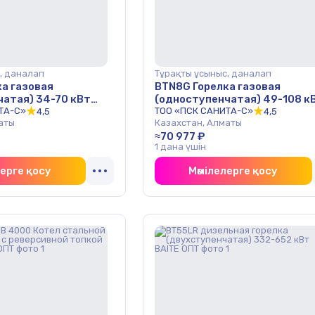
, даналап
Тұрақты ұсыныс, даналап
а газовая
BTN8G Горелка газовая
чатая) 34-70 кВт
(одноступенчатая) 49-108 к
ТА-С»
ОПТ
ТОО «ПСК САНИТА-С»
4,5
4,5
аты
Казахстан, Алматы
≈70 977 ₽
1 дана үшін
лерге қосу
Мәмілелерге қосу