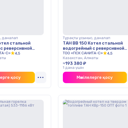
, даналап
Тұрақты ұсыныс, даналап
отел стальной
ТАН ВВ 150 Котел стальной
 с реверсивной
водогрейный с реверсивной
ходовой) ОПТ
ТА-С»
топкой (двухходовой) ОПТ
ТОО «ПСК САНИТА-С»
4,5
4,5
аты
Казахстан, Алматы
≈193 380 ₽
1 дана үшін
лерге қосу
Мәмілелерге қосу