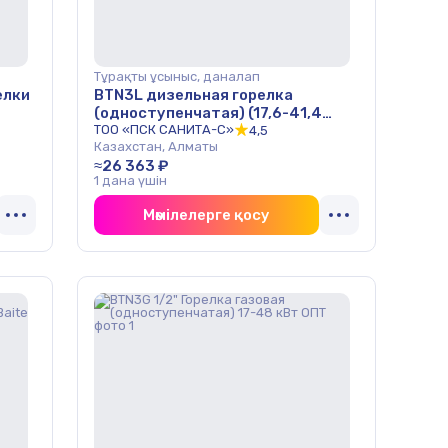
Тұрақты ұсыныс, даналап
елки
BTN3L дизельная горелка
(одноступенчатая) (17,6-41,4
кВт) Baite ОПТ
ТОО «ПСК САНИТА-С»
4,5
Казахстан, Алматы
≈26 363 ₽
1 дана үшін
Мәмілелерге қосу