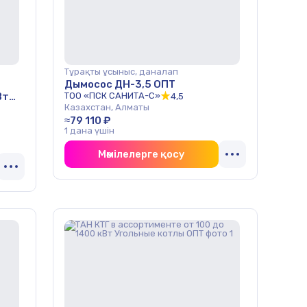
Тұрақты ұсыныс, даналап
Дымосос ДН-3,5 ОПТ
Вт
ТОО «ПСК САНИТА-С»
4,5
Казахстан, Алматы
≈79 110 ₽
1 дана үшін
Мәмілелерге қосу