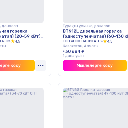
, даналап
Тұрақты ұсыныс, даналап
ьная горелка
BTN12L дизельная горелка
атая) (20-59 кВт)
(одноступенчатая) (60-130 к
ТА-С»
Baite ОПТ
ТОО «ПСК САНИТА-С»
4,5
4,5
аты
Казахстан, Алматы
≈30 684 ₽
1 дана үшін
лерге қосу
Мәмілелерге қосу