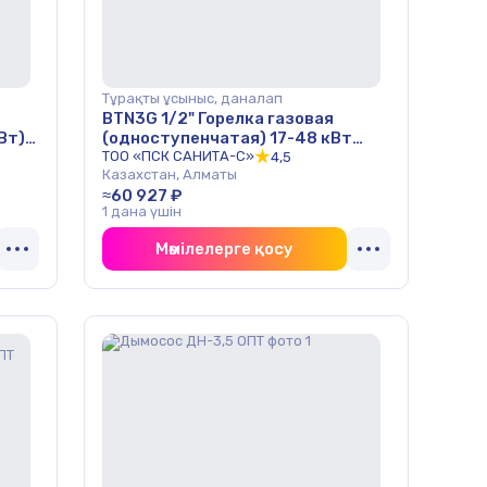
Тұрақты ұсыныс, даналап
BTN3G 1/2" Горелка газовая
Вт)
(одноступенчатая) 17-48 кВт
ОПТ
ТОО «ПСК САНИТА-С»
4,5
Казахстан, Алматы
≈60 927 ₽
1 дана үшін
Мәмілелерге қосу