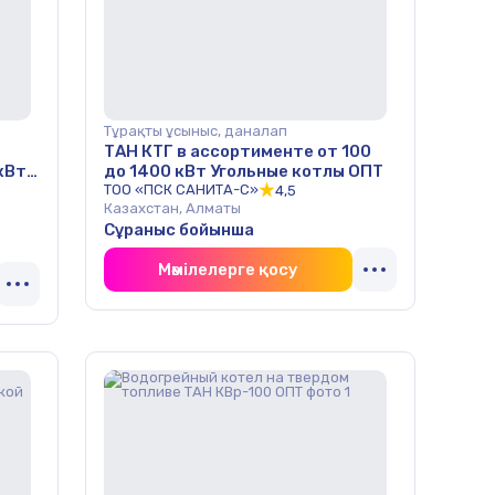
Тұрақты ұсыныс, даналап
ТАН КТГ в ассортименте от 100
кВт
до 1400 кВт Угольные котлы ОПТ
ТОО «ПСК САНИТА-С»
4,5
Казахстан, Алматы
Сұраныс бойынша
Мәмілелерге қосу