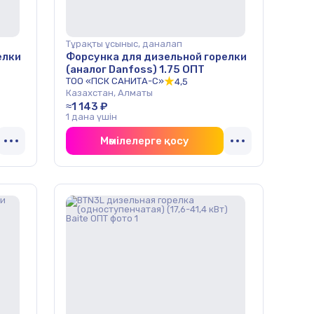
Тұрақты ұсыныс, даналап
елки
Форсунка для дизельной горелки
(аналог Danfoss) 1.75 ОПТ
ТОО «ПСК САНИТА-С»
4,5
Казахстан, Алматы
≈1 143 ₽
1 дана үшін
Мәмілелерге қосу