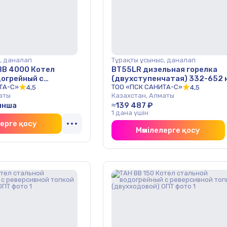
, даналап
Тұрақты ұсыныс, даналап
 ВВ 4000 Котел
BT55LR дизельная горелка
догрейный с
(двухступенчатая) 332-652 
 топкой
ТА-С»
BAITE ОПТ
ТОО «ПСК САНИТА-С»
4,5
4,5
аты
Казахстан, Алматы
й) ОПТ
ынша
≈139 487 ₽
1 дана үшін
лерге қосу
Мәмілелерге қосу