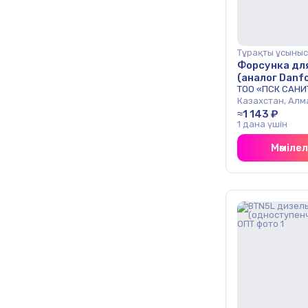
Тұрақты ұсыныс
Форсунка дл
(аналог Danf
ТОО «ПСК САНИ
Казахстан, Алм
≈1 143 ₽
1 дана үшін
Мәміле