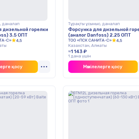
, даналап
Тұрақты ұсыныс, даналап
я дизельной горелки
Форсунка для дизельной гор
oss) 3.5 ОПТ
(аналог Danfoss) 2.25 ОПТ
ТА-С»
ТОО «ПСК САНИТА-С»
4,5
4,5
аты
Казахстан, Алматы
≈1 143 ₽
1 дана үшін
лерге қосу
Мәмілелерге қосу