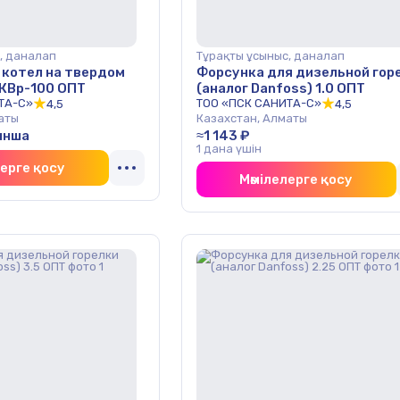
, даналап
Тұрақты ұсыныс, даналап
 котел на твердом
Форсунка для дизельной гор
 КВр-100 ОПТ
(аналог Danfoss) 1.0 ОПТ
ТА-С»
ТОО «ПСК САНИТА-С»
4,5
4,5
аты
Казахстан, Алматы
ынша
≈1 143 ₽
1 дана үшін
лерге қосу
Мәмілелерге қосу