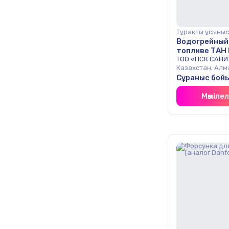
Тұрақты ұсыныс
Водогрейный
топливе ТАН
ТОО «ПСК САНИ
Казахстан, Алм
Сұраныс бой
Мәміле