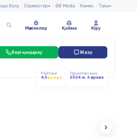
сушы болу
Сервистер
BB Media
Көмек
Тағы
Мәмілелер
Қойма
Кіру
Кері қоңырау
Жазу
Рейтинг
Тіркелген күні
4,5
2024 ж. 6 қараша