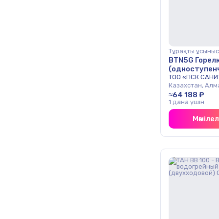
Тұрақты ұсыныс
BTN5G Горелк
(одноступен
ОПТ
ТОО «ПСК САНИ
Казахстан, Алм
≈64 188 ₽
1 дана үшін
Мәміле