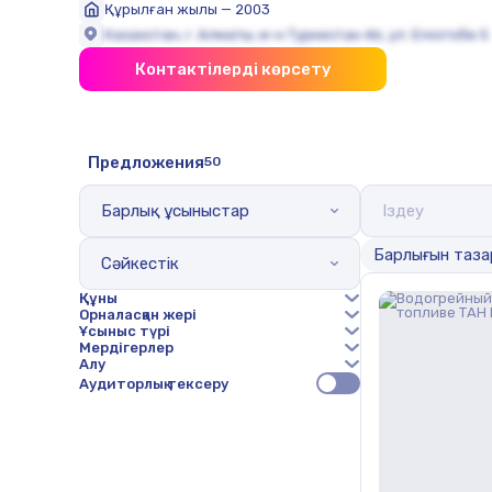
Құрылған жылы — 2003
Казахстан, г. Алматы, м-н Туркестан 46, ул. Егизтобе 5
Контактілерді көрсету
Предложения
50
Барлық ұсыныстар
Барлығын таза
Сәйкестік
Құны
Орналасқан жері
Ұсыныс түрі
Мердігерлер
Алу
Аудиторлық тексеру