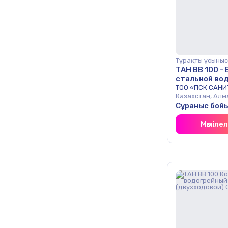
Тұрақты ұсыныс
ТАН ВВ 100 -
стальной во
реверсивной
ТОО «ПСК САНИ
Казахстан, Алм
(двухходово
Сұраныс бой
Мәміле