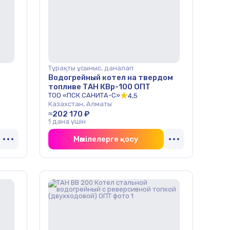
Тұрақты ұсыныс, даналап
Водогрейный котел на твердом
топливе ТАН КВр-100 ОПТ
ТОО «ПСК САНИТА-С»
4,5
Казахстан, Алматы
≈202 170 ₽
1 дана үшін
Мәмілелерге қосу