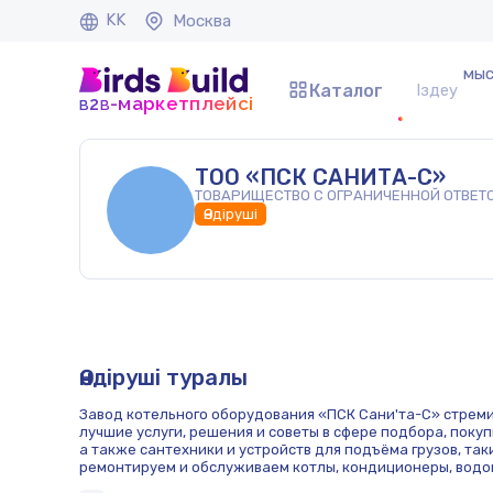
KK
Москва
мыс
Каталог
b
b
-маркетплейсі
2
ТОО «ПСК САНИТА-С»
ТОВАРИЩЕСТВО С ОГРАНИЧЕННОЙ ОТВЕТ
Өндіруші
Өндіруші туралы
Завод котельного оборудования «ПСК Сани'та-С» стрем
лучшие услуги, решения и советы в сфере подбора, поку
а также сантехники и устройств для подъёма грузов, так
ремонтируем и обслуживаем котлы, кондиционеры, водо