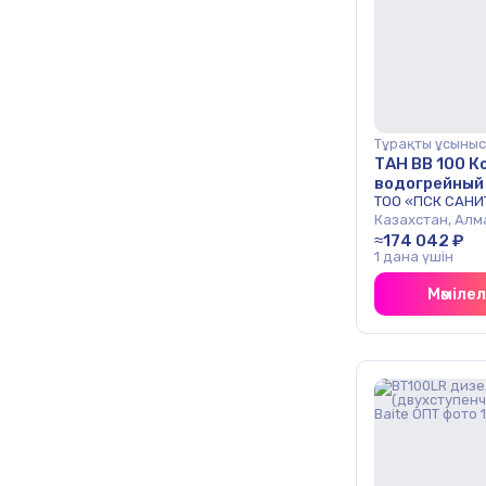
Тұрақты ұсыныс
ТАН ВВ 100 К
водогрейный
топкой (двух
ТОО «ПСК САНИ
Казахстан, Алм
≈174 042 ₽
1 дана үшін
Мәміле