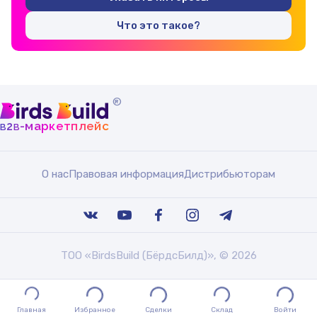
Что это такое?
®
b
b
-маркетплейс
2
О нас
Правовая информация
Дистрибьюторам
ТОО «BirdsBuild (БёрдсБилд)», © 2026
Главная
Избранное
Сделки
Склад
Войти