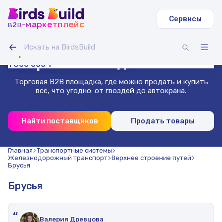
Сервисы
b
b
-маркетплейс
2
Труба круглая ВГП
Светодиодная лента IAMLED STEREO 120
Гусеничный экскаватор Volvo EC
Зерносмесь овес-горох (20 т)
Доска сухая строганная 40х140х3000 (1000 шт.)
Труба профильная 40х40х2 мм квадратная 3 м (500
54 000 000 ₸
1 400 000 ₸
500 000 ₸
Гибкая битумная черепица, сальса
Проволока нержавеющая 1.8 мм 50 м
шт)
Маркетплейс
для бизнеса
1 800 000 ₸
Торговая B2B площадка, где можно продать и купить
всё, что угодно: от гвоздей до автокрана.
Найти поставщиков
Продать товары
Главная
Транспортные системы
Железнодорожный транспорт
Верхнее строение путей
Брусья
Брусья
“
Валерия Древцова