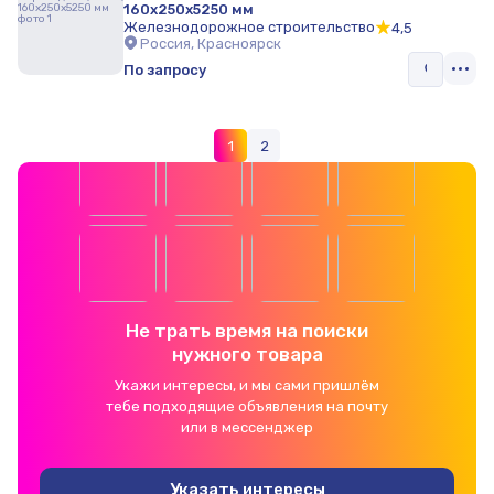
160х250х5250 мм
Железнодорожное строительство
4,5
Россия, Красноярск
По запросу
1
2
Не трать время на поиски
нужного товара
Укажи интересы, и мы сами пришлём
тебе подходящие объявления на почту
или в мессенджер
Указать интересы