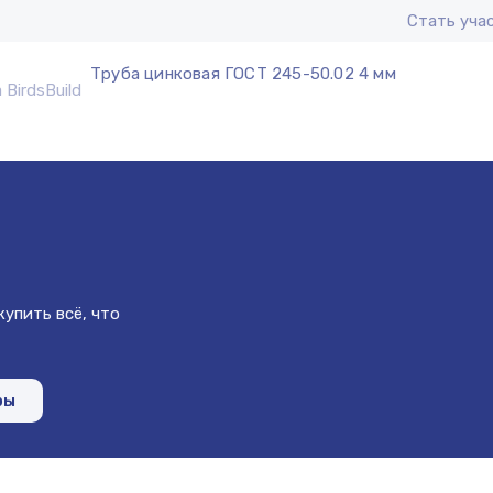
Стать уча
Труба цинковая ГОСТ 245-50.02 4 мм
упить всё, что
ры