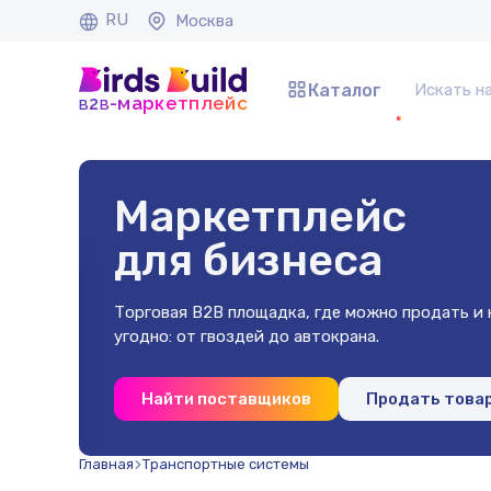
RU
Москва
Каталог
b
b
-маркетплейс
2
Маркетплейс
для бизнеса
Торговая B2B площадка, где можно продать и к
угодно: от гвоздей до автокрана.
 40х40х2
Найти поставщиков
Продать това
(500 шт)
Главная
Транспортные системы