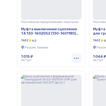
Постоянное предложение, поштучно
Постоян
Муфта выключения сцепления
Муфта 
ТА 130-1602052 (130-1601180)
для тр
для автомобилей ЗИЛ ОПТ
TARZ
TARZ
4,5
4
Россия, Тюмень
Росси
1 015 ₽
1 044 ₽
за 1 шт
за 1 шт