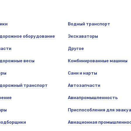
ики
Водный транспорт
дорожное оборудование
Экскаваторы
части
Другое
дорожные весы
Комбинированные машины
еры
Сани и нарты
дорожный транспорт
Автозапчасти
оение
Авиапромышленность
ары
Приспособления для эваку
подборщики
Авиационная промышленно