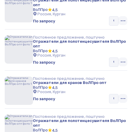
Отражатели для полотенцесушителя ВоЛПро
Кабельный обогрев
опт
ВоЛПро
4,5
Радиаторы
Россия, Курган
По запросу
Водопроводные трубы и фитинги
Комплектующие для горелок
Постоянное предложение, поштучно
Отражатели для полотенцесушителя ВоЛПро
опт
Теплые полы
ВоЛПро
4,5
Россия, Курган
По запросу
Постоянное предложение, поштучно
Отражатели для кранов ВоЛПро опт
ВоЛПро
4,5
Россия, Курган
По запросу
Постоянное предложение, поштучно
Отражатели для полотенцесушителя ВоЛПро
опт
ВоЛПро
4,5