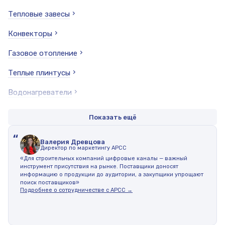
Тепловые завесы
Конвекторы
Газовое отопление
Теплые плинтусы
Водонагреватели
Теплоносители
Показать ещё
Защитные кожухи
“
Валерия Древцова
Директор по маркетингу АРСС
Нагреватели воздуха
«Для строительных компаний цифровые каналы — важный
инструмент присутствия на рынке. Поставщики доносят
Печи для бань и саун
информацию о продукции до аудитории, а закупщики упрощают
поиск поставщиков»
Датчики температуры
Подробнее о сотрудничестве с АРСС →
Тепловое оборудование