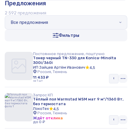
Предложения
Воздухоотводчики
2 592 предложения
Монтажные комплекты
Все предложения
Другое
Фильтры
контроллер для воздушно-отопительных агрегатов
Обогреватели
Постоянное предложение, поштучно
Тонер черный TN-330 для Konica-Minolta
Дымоходы
300i/360i
ИП Зайцев Артём Иванович
4,5
Антиобледенительные системы
Россия, Тюмень
11 433 ₽
за 1 шт
Полотенцесушители и аксессуары
Тепловые пункты
Запрос КП
Тёплый пол Warmstad WSM мат 9 м²/1360 Вт,
без термостата
Тепловые пушки
ЛокоТех
4,5
Россия, Тюмень
Обогрев кровли и водосточной системы
Ждёт отклика
до 0 ₽
Терморегуляторы