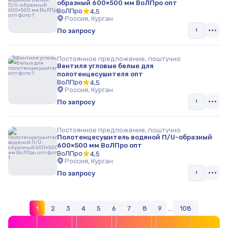
образный 600×500 мм ВоЛПро опт
ВоЛПро
4,5
Россия, Курган
По запросу
Постоянное предложение, поштучно
Вентиля угловые белые для
полотенцесушителя опт
ВоЛПро
4,5
Россия, Курган
По запросу
Постоянное предложение, поштучно
Полотенцесушитель водяной П/U-образный
600×500 мм ВоЛПро опт
ВоЛПро
4,5
Россия, Курган
По запросу
1
2
3
4
5
6
7
8
9
...
108