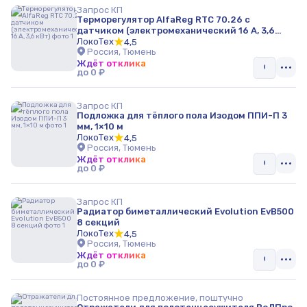
Запрос КП
Теплоизоляция
Терморегулятор AlfaReg RTC 70.26 с
датчиком (электромеханический 16 А, 3,6
кВт)
ЛокоТех
4,5
Калориферы промышленные
Россия, Тюмень
Ждёт отклика
Плёночные электронагреватели
до 0 ₽
Котлы
Запрос КП
Подложка для тёплого пола Изодом ППИ-П 3
Газоснабжение
мм, 1×10 м
ЛокоТех
4,5
Россия, Тюмень
Комплектующие и аксессуары для каминов и печей
Ждёт отклика
до 0 ₽
Запчасти для обогревателей и вентиляторов
Запрос КП
Насосы
Радиатор биметаллический Evolution EvВ500
8 секций
Установки нагрева асфальта
ЛокоТех
4,5
Россия, Тюмень
Ждёт отклика
Нагревательные системы
до 0 ₽
Греющие кабели
Постоянное предложение, поштучно