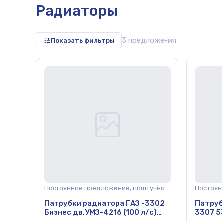
Радиаторы
3 предложения
Показать фильтры
репица,
Постоянное предложение, поштучно
Постоян
Патрубки радиатора ГАЗ -3302
Патруб
Бизнес дв.УМЗ-4216 (100 л/с)
3307 5
(кт-3шт) (синий силикон)
(синий