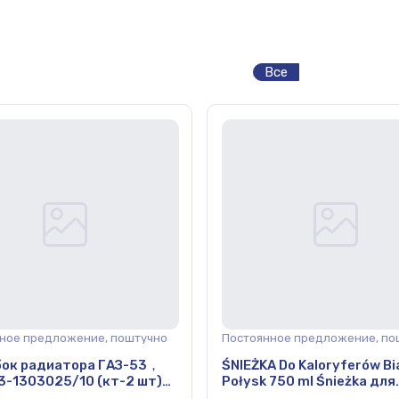
Все
ное предложение, поштучно
Постоянное предложение, по
ок радиатора ГАЗ-53，
ŚNIEŻKA Do Kaloryferów Bi
3-1303025/10 (кт-2 шт)
Połysk 750 ml Śnieżka для
 силикон TRUCKMAN)
Радиаторов белый 750мл