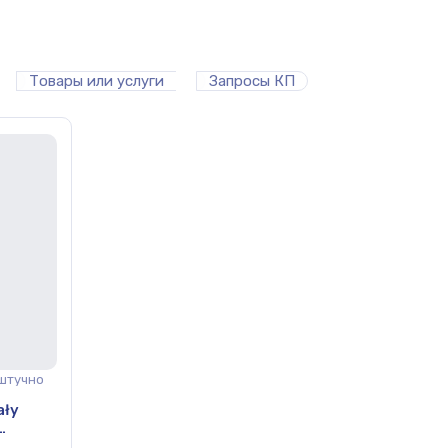
Товары или услуги
Запросы КП
штучно
ały