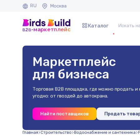
RU
Москва
Каталог
b
b
-маркетплейс
2
Маркетплейс
для бизнеса
Торговая B2B площадка, где можно продать и к
угодно: от гвоздей до автокрана.
 40х40х2
Найти поставщиков
Продать това
(500 шт)
Главная
Строительство
Водоснабжение и сантехника