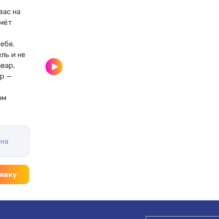
ас на 
мёт 
бя.

ль и не 
вар, 
р — 
 
ом 
на
явку