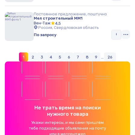
Постоянное предложение, поштучно
Мел строительный ММ1
Вен-Таж
4,5
Россия, Свердловская область
По запросу
1
2
3
4
5
6
7
8
9
...
26
Не трать время на поиски
нужного товара
Укажи интересы, и мы сами пришлём
тебе подходящие объявления на почту
или в мессенджер