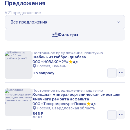
Предложения
Мел
621 предложение
Крошка резиновая
Все предложения
Асфальтобетонные смеси
Фильтры
Гранатовый песок
ПГС
Постоянное предложение, поштучно
Щебень из габбро-диабаза
Дробь
ООО «НОВАКОМ29»
4,5
Россия, Тюмень
Электрокорунд
По запросу
Соль
Постоянное предложение, поштучно
Галька
Холодная минералоорганическая смесь для
ямочного ремонта асфальта
ООО «Техпромресурс-Плюс»
Песок
4,5
Россия, Свердловская область
345 ₽
Уголь
за 1 шт
Щебень