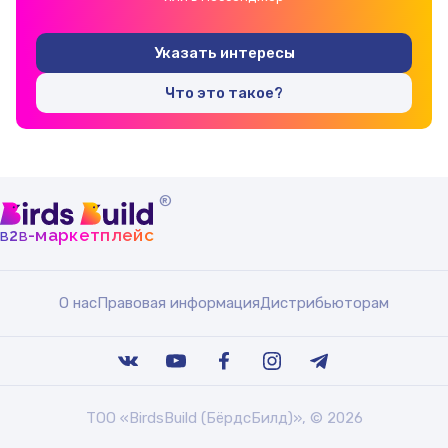
Указать интересы
Что это такое?
®
b
b
-маркетплейс
2
О нас
Правовая информация
Дистрибьюторам
ТОО «BirdsBuild (БёрдсБилд)», © 2026