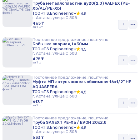
Труба металлопластик ду20(2,0) VALFEX (PE-
Xb/AL/PE-Xb)
ТОО «T.S.Engineering»
4,5
г. Астана, улица С 308
465 ₸
за 1 шт
Постоянное предложение, поштучно
Бобышка вварная, L=30мм
ТОО «T.S.Engineering»
4,5
г. Астана, улица С 308
475 ₸
за 1 шт
Постоянное предложение, поштучно
Муфта МП латунь никель обжимная 16х1/2" НР
AQUASFERA
ТОО «T.S.Engineering»
4,5
г. Астана, улица С 308
613 ₸
за 1 шт
Постоянное предложение, поштучно
Труба SANEXT PE-Xa / EVOH 20х2,8
ТОО «T.S.Engineering»
4,5
г. Астана, улица С 308
633 ₸