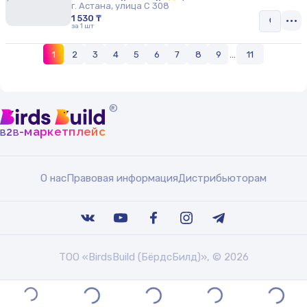
г. Астана, улица С 308
1 530 ₸
за 1 шт
1
2
3
4
5
6
7
8
9
...
11
®
b
b
-маркетплейс
2
О нас
Правовая информация
Дистрибьюторам
ТОО «BirdsBuild (БёрдсБилд)», © 2026