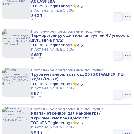
AQUASFERA
ТОО «T.S.Engineering»
4,5
г. Астана, улица С 308
843 ₸
за 1 шт
Постоянное предложение, поштучно
Терморегулирующий клапан ручной RV угловой,
Ду15, HР-BP 1/2"
ТОО «T.S.Engineering»
4,5
г. Астана, улица С 308
865 ₸
за 1 шт
Постоянное предложение, поштучно
Труба металлопластик ду26 (3,0) VALFEX (PE-
Xb/AL/PE-Xb)
ТОО «T.S.Engineering»
4,5
г. Астана, улица С 308
887 ₸
за 1 шт
Постоянное предложение, поштучно
Клапан отсечной для манометра/
термоманометра G1/4"х1/2"
ТОО «T.S.Engineering»
4,5
г. Астана, улица С 308
894 ₸