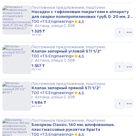
Постоянное предложение, поштучно
Насадки с тефлоновым покрытием к аппарату
для сварки полипропиленовых труб, D: 20 мм, 25
мм Kronwerk
ТОО «T.S.Engineering»
4,5
г. Астана, улица С 308
1 325 ₸
за 1 шт
Постоянное предложение, поштучно
Клапан запорный угловой STI 1/2"
ТОО «T.S.Engineering»
4,5
г. Астана, улица С 308
1 357 ₸
за 1 шт
Постоянное предложение, поштучно
Клапан запорный прямой STI 1/2"
ТОО «T.S.Engineering»
4,5
г. Астана, улица С 308
1 486 ₸
за 1 шт
Постоянное предложение, поштучно
Бокорезы Classic, 160 мм, шлифованные,
пластмассовые рукоятки Sparta
ТОО «T.S.Engineering»
4,5