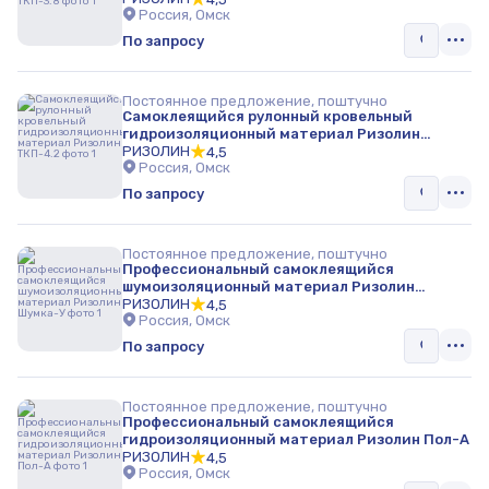
Россия, Омск
По запросу
Постоянное предложение, поштучно
Самоклеящийся рулонный кровельный
гидроизоляционный материал Ризолин
ТКП-4.2
РИЗОЛИН
4,5
Россия, Омск
По запросу
Постоянное предложение, поштучно
Профессиональный самоклеящийся
шумоизоляционный материал Ризолин
Шумка-У
РИЗОЛИН
4,5
Россия, Омск
По запросу
Постоянное предложение, поштучно
Профессиональный самоклеящийся
гидроизоляционный материал Ризолин Пол-А
РИЗОЛИН
4,5
Россия, Омск