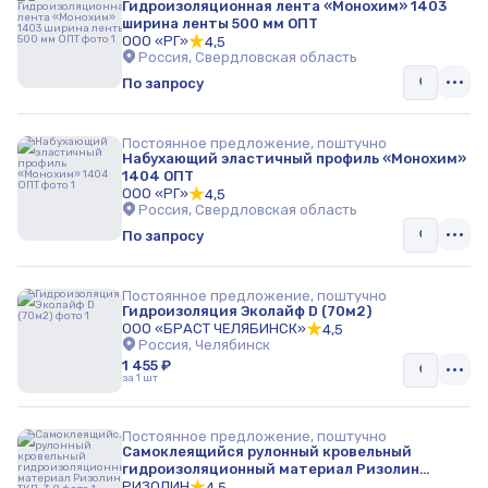
Гидроизоляционная лента «Монохим» 1403
ширина ленты 500 мм ОПТ
ООО «РГ»
4,5
Россия, Свердловская область
По запросу
Постоянное предложение, поштучно
Набухающий эластичный профиль «Монохим»
1404 ОПТ
ООО «РГ»
4,5
Россия, Свердловская область
По запросу
Постоянное предложение, поштучно
Гидроизоляция Эколайф D (70м2)
ООО «БРАСТ ЧЕЛЯБИНСК»
4,5
Россия, Челябинск
1 455 ₽
за 1 шт
Постоянное предложение, поштучно
Самоклеящийся рулонный кровельный
гидроизоляционный материал Ризолин
ТКП-3.8
РИЗОЛИН
4,5