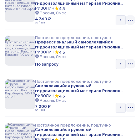
гидроизоляционный материал Ризолин
ФСа-3.0, 1×10 м
РИЗОЛИН
4,5
Россия, Омск
4 360 ₽
за 1 шт
Постоянное предложение, поштучно
Профессиональный самоклеящийся
гидроизоляционный материал Ризолин
Паркинг 4.0
РИЗОЛИН
4,5
Россия, Омск
По запросу
Постоянное предложение, поштучно
Самоклеящийся рулонный
гидроизоляционный материал Ризолин
Паробарьер АС-1.0
РИЗОЛИН
4,5
Россия, Омск
7 200 ₽
за 1 шт
Постоянное предложение, поштучно
Самоклеящийся рулонный
гидроизоляционный материал Ризолин
Паробарьер АС-1.0
РИЗОЛИН
4,5