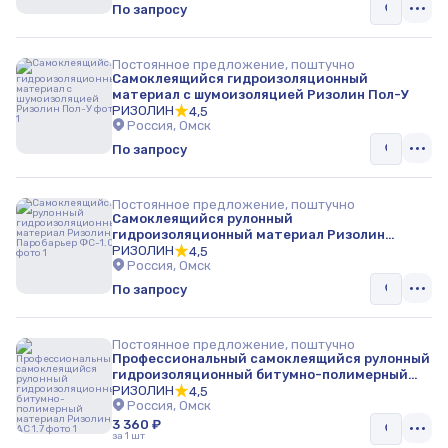
По запросу
Постоянное предложение, поштучно
Самоклеящийся гидроизоляционный
материал с шумоизоляцией Ризолин Пол-У
РИЗОЛИН
4,5
Россия, Омск
По запросу
Постоянное предложение, поштучно
Самоклеящийся рулонный
гидроизоляционный материал Ризолин
Паробарьер ФС-1.0
РИЗОЛИН
4,5
Россия, Омск
По запросу
Постоянное предложение, поштучно
Профессиональный самоклеящийся рулонный
гидроизоляционный битумно-полимерный
материал Ризолин АС 1.7
РИЗОЛИН
4,5
Россия, Омск
3 360 ₽
за 1 шт