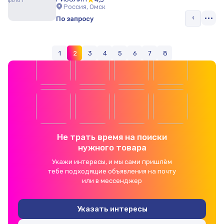
Россия, Омск
По запросу
1
2
3
4
5
6
7
8
Не трать время на поиски
нужного товара
Укажи интересы, и мы сами пришлём
тебе подходящие объявления на почту
или в мессенджер
Указать интересы