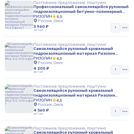
Постоянное предложение, поштучно
Профессиональный самоклеящийся рулонный
гидроизоляционный битумно-полимерный
материал Ризолин АС 2.5
РИЗОЛИН
4,5
Россия, Омск
3 960 ₽
за 1 шт
Постоянное предложение, поштучно
Самоклеящийся рулонный кровельный
гидроизоляционный материал Ризолин
ФСа-2.5, 1×10 м
РИЗОЛИН
4,5
Россия, Омск
4 200 ₽
за 1 шт
Постоянное предложение, поштучно
Самоклеящийся рулонный кровельный
гидроизоляционный материал Ризолин
ФСа-3.0, 1×10 м
РИЗОЛИН
4,5
Россия, Омск
4 360 ₽
за 1 шт
Постоянное предложение, поштучно
Самоклеящийся рулонный кровельный