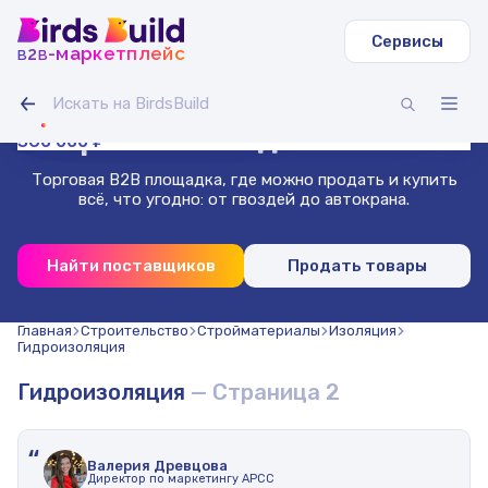
Сервисы
b
b
-маркетплейс
2
Труба круглая ВГП
Светодиодная лента IAMLED STEREO 120
Гусеничный экскаватор Volvo EC
Зерносмесь овес-горох (20 т)
Доска сухая строганная 40х140х3000 (1000 шт.)
Труба профильная 40х40х2 мм квадратная 3 м (500
11 000 000 ₽
270 000 ₽
99 000 ₽
Гибкая битумная черепица, сальса
Проволока нержавеющая 1.8 мм 50 м
шт)
Маркетплейс
для бизнеса
360 000 ₽
Торговая B2B площадка, где можно продать и купить
всё, что угодно: от гвоздей до автокрана.
Найти поставщиков
Продать товары
Главная
Строительство
Стройматериалы
Изоляция
Гидроизоляция
Гидроизоляция
— Страница 2
“
Валерия Древцова
Директор по маркетингу АРСС