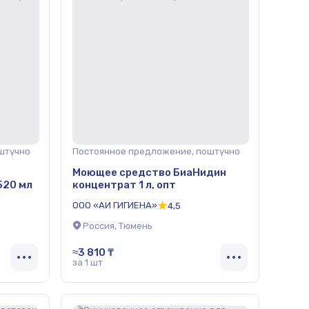
штучно
Постоянное предложение, поштучно
-
Моющее средство БиаНидин
520 мл
концентрат 1 л, опт
ООО «АИ ГИГИЕНА»
4,5
Россия, Тюмень
≈3 810 ₸
за 1 шт