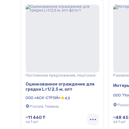
Постоянное предложение, поштучно
Разовое
Оцинкованное ограждение для
Интерь
грядки L=1/2,5 м, опт
ООО "По
ООО «АСК-СТРОЙ»
4,5
Росси
Россия, Тюмень
≈11 460 ₸
≈48 45
за 1 шт
за 1 шт