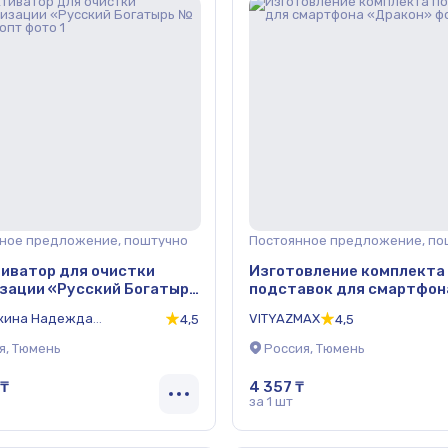
ное предложение, поштучно
Постоянное предложение, по
иватор для очистки
Изготовление комплекта
зации «Русский Богатырь
подставок для смартфон
0 г, опт
«Дракон»
кина Надежда
VITYAZMAX
4,5
4,5
ировна
я, Тюмень
Россия, Тюмень
 ₸
4 357 ₸
за 1 шт