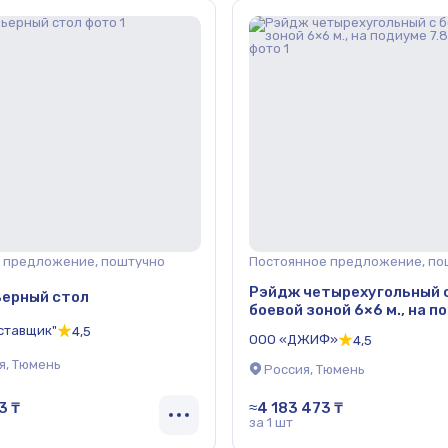
 предложение, поштучно
Постоянное предложение, по
Рэйдж четырехугольный 
ерный стол
боевой зоной 6×6 м., на 
7.8×7.8 м
ставщик"
4,5
ООО «ДЖИФ»
4,5
я, Тюмень
Россия, Тюмень
3 ₸
≈4 183 473 ₸
за 1 шт