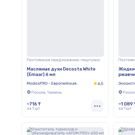
Постоянное предложение, поштучно
Постоян
Масляные духи Decosta White
Жидкий
(Emaar) 6 мл
ржавчи
ModissPRO - Европейская
Экосист
4,5
Арабская масляная парфюмерия
Оптом
Россия, Тюмень
Росси
≈716 ₸
≈1 089 
за 1 шт
за 1 шт