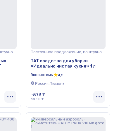
штучно
Постоянное предложение, поштучно
ных
TAT средство для уборки
Т
«Идеально чистая кухня» 1 л
Экосистемы
4,5
Россия, Тюмень
≈573 ₸
за 1 шт