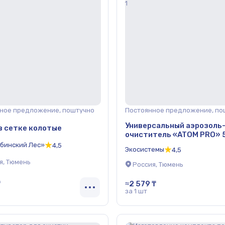
ное предложение, поштучно
Постоянное предложение, по
Универсальный аэрозоль
в сетке колотые
очиститель «ATOM PRO» 
бинский Лес»
4,5
Экосистемы
4,5
я, Тюмень
Россия, Тюмень
₸
≈2 579 ₸
за 1 шт