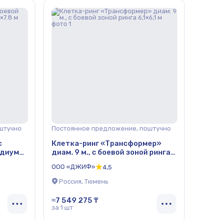
штучно
Постоянное предложение, поштучно
с
Клетка-ринг «Трансформер»
подиуме
диам. 9 м., с боевой зоной ринга
6,1×6,1 м
ООО «ДЖИФ»
4,5
Россия, Тюмень
≈7 549 275 ₸
за 1 шт