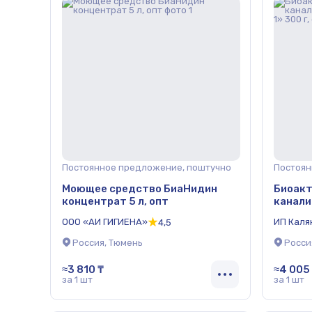
Постоянное предложение, поштучно
Постоян
Моющее средство БиаНидин
Биоакт
концентрат 5 л, опт
канали
№ 1» 30
ООО «АИ ГИГИЕНА»
ИП Каля
4,5
Владим
Россия, Тюмень
Росси
≈3 810 ₸
≈4 005
за 1 шт
за 1 шт