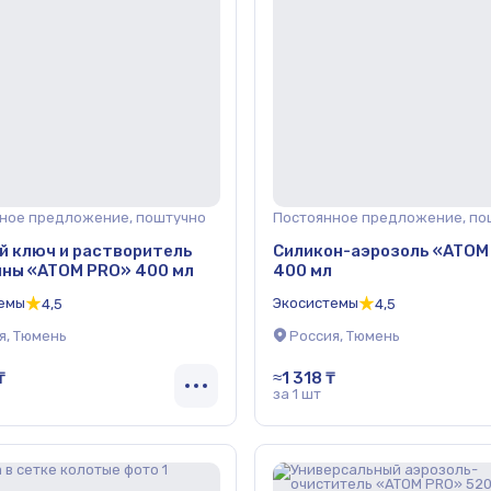
ное предложение, поштучно
Постоянное предложение, по
 ключ и растворитель
Силикон-аэрозоль «ATOM
ны «ATOM PRO» 400 мл
400 мл
емы
Экосистемы
4,5
4,5
я, Тюмень
Россия, Тюмень
₸
≈1 318 ₸
за 1 шт