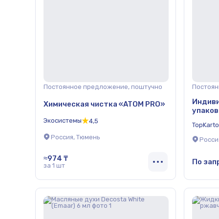
Постоянное предложение, поштучно
Постоян
Индив
Химическая чистка «ATOM PRO»
упаков
опт
Экосистемы
4,5
TopKart
Россия, Тюмень
Росси
≈974 ₸
По зап
за 1 шт