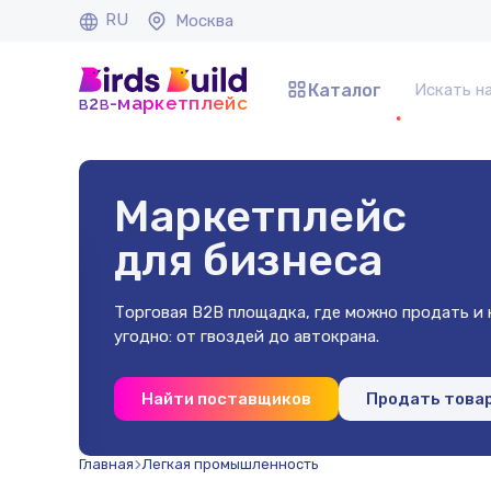
RU
Москва
Каталог
b
b
-маркетплейс
2
Маркетплейс
для бизнеса
Торговая B2B площадка, где можно продать и к
угодно: от гвоздей до автокрана.
 40х40х2
Найти поставщиков
Продать това
(500 шт)
Главная
Легкая промышленность