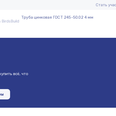
Стать уча
Труба цинковая ГОСТ 245-50.02 4 мм
упить всё, что
ры