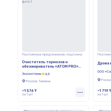
Постоянное предложение, поштучно
Постоян
Очиститель тормозов и
Дрова 
обезжириватель «ATOM PRO»
650 мл
ООО «Са
Экосистемы
4,5
Росси
Россия, Тюмень
≈1 576 ₸
≈1 719 
за 1 шт
за 1 шт