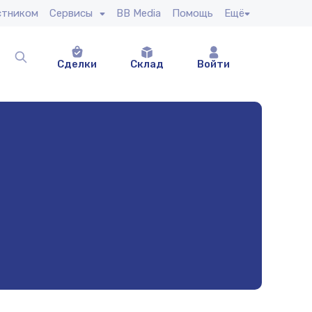
стником
Сервисы
BB Media
Помощь
Ещё
Сделки
Склад
Войти