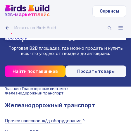
Сервисы
b
b
-маркетплейс
2
Труба круглая ВГП
Светодиодная лента IAMLED STEREO 120
Гусеничный экскаватор Volvo EC
Зерносмесь овес-горох (20 т)
Доска сухая строганная 40х140х3000 (1000 шт.)
Труба профильная 40х40х2 мм квадратная 3 м (500
11 000 000 ₽
270 000 ₽
99 000 ₽
Гибкая битумная черепица, сальса
Проволока нержавеющая 1.8 мм 50 м
шт)
Маркетплейс
для бизнеса
360 000 ₽
Торговая B2B площадка, где можно продать и купить
всё, что угодно: от гвоздей до автокрана.
Найти поставщиков
Продать товары
Главная
Транспортные системы
Железнодорожный транспорт
Железнодорожный транспорт
Прочее навесное ж/д оборудование