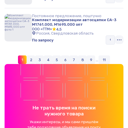
Постоянное предложение, поштучно
Комплект модернизации автосцепки СА-3
М1761.000, М1695.000 опт
ООО «ТТМ»
4,5
Россия, Свердловская область
По запросу
1
2
3
4
5
6
7
8
9
...
11
Не трать время на поиски
нужного товара
Укажи интересы, и мы сами пришлём
тебе подходящие объявления на почту