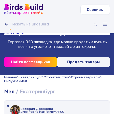
Сервисы
b
b
-маркетплейс
2
Труба круглая ВГП
Светодиодная лента IAMLED STEREO 120
Гусеничный экскаватор Volvo EC
Зерносмесь овес-горох (20 т)
Доска сухая строганная 40х140х3000 (1000 шт.)
Труба профильная 40х40х2 мм квадратная 3 м (500
11 000 000 ₽
270 000 ₽
99 000 ₽
Гибкая битумная черепица, сальса
Проволока нержавеющая 1.8 мм 50 м
шт)
Маркетплейс
для бизнеса
360 000 ₽
Торговая B2B площадка, где можно продать и купить
всё, что угодно: от гвоздей до автокрана.
Найти поставщиков
Продать товары
Главная
Екатеринбург
Строительство
Стройматериалы
Сыпучие
Мел
Мел
Екатеринбург
“
Валерия Древцова
Директор по маркетингу АРСС