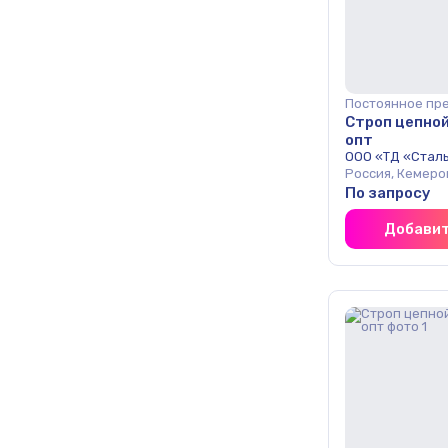
Постоянное пр
Строп цепно
опт
ООО «ТД «Стал
Россия, Кемеро
По запросу
Добавит