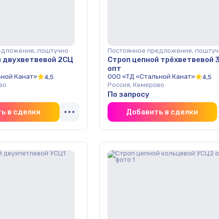
едложение, поштучно
Постоянное предложение, поштуч
й двухветвевой 2СЦ
Строп цепной трёхветвевой 
опт
ьной Канат»
ООО «ТД «Стальной Канат»
4,5
4,5
во
Россия, Кемерово
По запросу
ь в сделки
Добавить в сделки