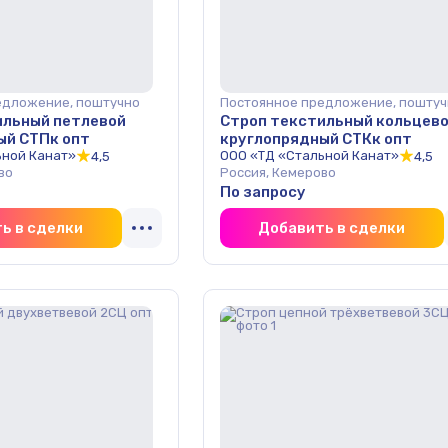
едложение, поштучно
Постоянное предложение, поштуч
ильный петлевой
Строп текстильный кольцев
ый СТПк опт
круглопрядный СТКк опт
ьной Канат»
ООО «ТД «Стальной Канат»
4,5
4,5
во
Россия, Кемерово
По запросу
ь в сделки
Добавить в сделки