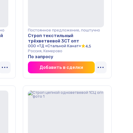
но
Постоянное предложение, поштучно
ой
Строп текстильный
трёхветвевой 3СТ опт
ООО «ТД «Стальной Канат»
4,5
Россия, Кемерово
По запросу
Добавить в сделки