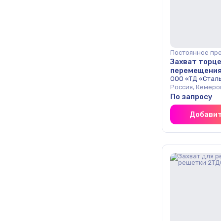
Постоянное пр
Захват торце
перемещения
опт
ООО «ТД «Стал
Россия, Кемеро
По запросу
Добавит