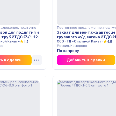
едложение, поштучно
Постоянное предложение, поштуч
вой для поднятия и
Захват для монтажа автосце
 труб 2ТДСК3/1-12.5
грузового ж/д вагона 2ТДСК1
ьной Канат»
0.2 опт
ООО «ТД «Стальной Канат»
4,5
4,5
во
Россия, Кемерово
По запросу
ь в сделки
Добавить в сделки