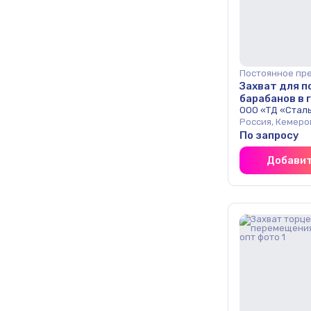
Постоянное пр
Захват для 
барабанов в 
положении 2
ООО «ТД «Стал
Россия, Кемеро
По запросу
Добавит