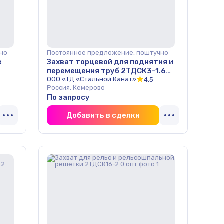
но
Постоянное предложение, поштучно
е
Захват торцевой для поднятия и
перемещения труб 2ТДСК3-1.6
опт
ООО «ТД «Стальной Канат»
4,5
Россия, Кемерово
По запросу
Добавить в сделки