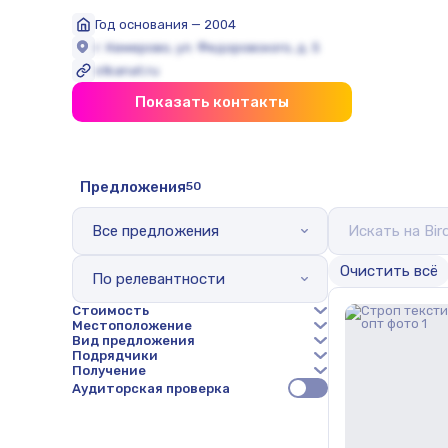
Год основания — 2004
г. Кемерово, ул. Федоровского, д. 5
stkanat.ru
Показать контакты
Предложения
50
Все предложения
Oчистить всё
По релевантности
Стоимость
Местоположение
Вид предложения
Подрядчики
Получение
Аудиторская проверка