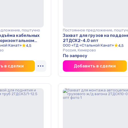
едложение, поштучно
Постоянное предложение, поштуч
подъёма кабельных
Захват для грузов на поддон
горизонтальном
2ТДСК2-4.0 опт
ТДСК1-5.0/2 опт
ьной Канат»
ООО «ТД «Стальной Канат»
4,5
4,5
во
Россия, Кемерово
По запросу
ь в сделки
Добавить в сделки