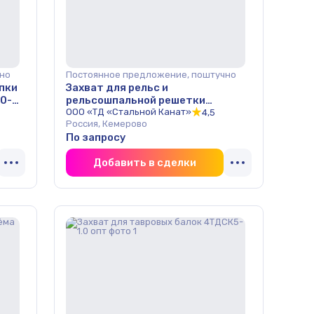
но
Постоянное предложение, поштучно
пки
Захват для рельс и
0-
рельсошпальной решетки
2ТДСК16-2.0 опт
ООО «ТД «Стальной Канат»
4,5
Россия, Кемерово
По запросу
Добавить в сделки