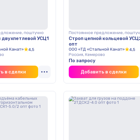
едложение, поштучно
Постоянное предложение, поштуч
й двухпетлевой УСЦ1
Строп цепной кольцевой УСЦ
опт
ьной Канат»
ООО «ТД «Стальной Канат»
4,5
4,5
во
Россия, Кемерово
По запросу
ь в сделки
Добавить в сделки