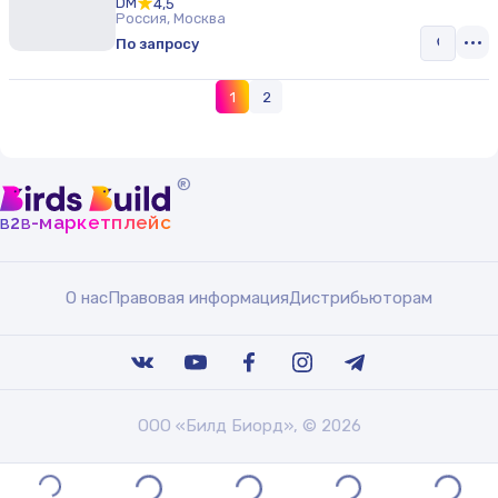
DM
4,5
Россия, Москва
По запросу
1
2
®
b
b
-маркетплейс
2
О нас
Правовая информация
Дистрибьюторам
ООО «Билд Биорд», © 2026