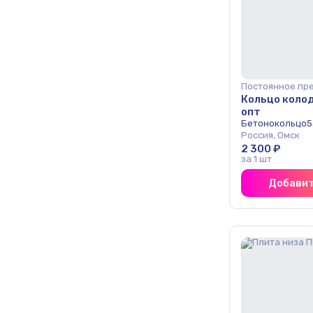
Постоянное пр
Кольцо колод
опт
Бетонокольцо5
Россия, Омск
2 300 ₽
за 1 шт
Добавит