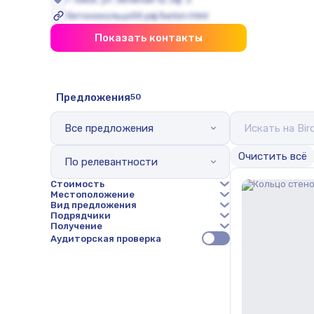
бетонокольцо55.рф/beton.html
Показать контакты
Предложения
50
Все предложения
Oчистить всё
По релевантности
Стоимость
Местоположение
Вид предложения
Подрядчики
Получение
Аудиторская проверка