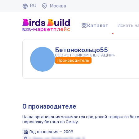
RU
Москва
Каталог
b
b
-маркетплейс
2
Бетонокольцо55
ООО «СТРОЙКОМПЛЕКТАЦИЯ»
Производитель
О производителе
Наша организация занимается продажей товарного бетон
перевозку бетона по Омску.
Год основания — 2009
г. Омск, ул. Зелёная 12, оф. 3