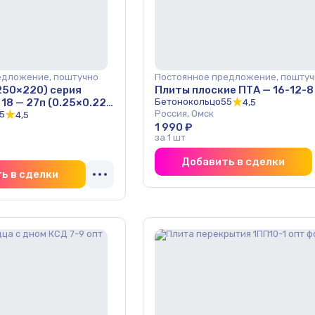
едложение, поштучно
Постоянное предложение, поштуч
250×220) серия
Плиты плоские ПТА — 16-12-8
Б 18 — 27п (0.25×0.22)
Бетонокольцо55
4,5
Россия, Омск
5
4,5
1 990 ₽
за 1 шт
Добавить в сделки
ь в сделки