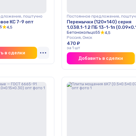
едложение, поштучно
Постоянное предложение, поштуч
вое КС 7-9 опт
Перемычки (120×140) серия
5
1.038.1-1 2 ПБ 13-1-1п (0.09×0.
4,5
опт
Бетонокольцо55
4,5
Россия, Омск
470 ₽
за 1 шт
ь в сделки
Добавить в сделки