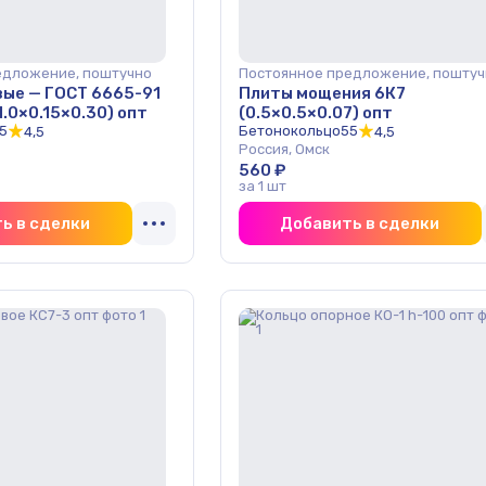
едложение, поштучно
Постоянное предложение, поштуч
вые — ГОСТ 6665-91
Плиты мощения 6К7
1.0×0.15×0.30) опт
(0.5×0.5×0.07) опт
5
Бетонокольцо55
4,5
4,5
Россия, Омск
560 ₽
за 1 шт
ь в сделки
Добавить в сделки