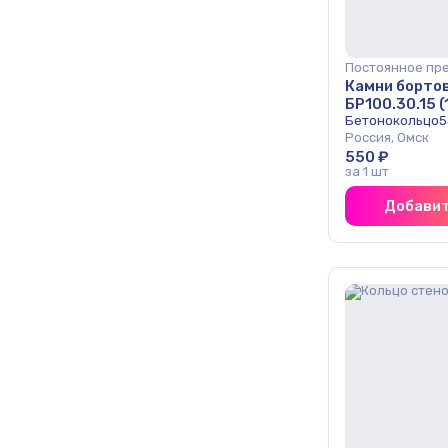
Постоянное пр
Камни борто
БР100.30.15 (
Бетонокольцо5
Россия, Омск
550 ₽
за 1 шт
Добавит