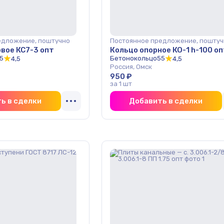
едложение, поштучно
Постоянное предложение, поштуч
вое КС7-3 опт
Кольцо опорное КО-1 h-100 оп
5
Бетонокольцо55
4,5
4,5
Россия, Омск
950 ₽
за 1 шт
ь в сделки
Добавить в сделки