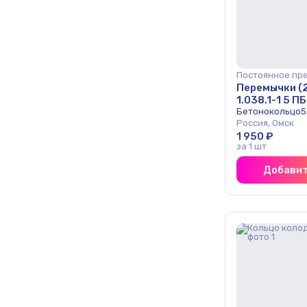
Постоянное пр
Перемычки (
1.038.1-1 5 П
опт
Бетонокольцо5
Россия, Омск
1 950 ₽
за 1 шт
Добавит