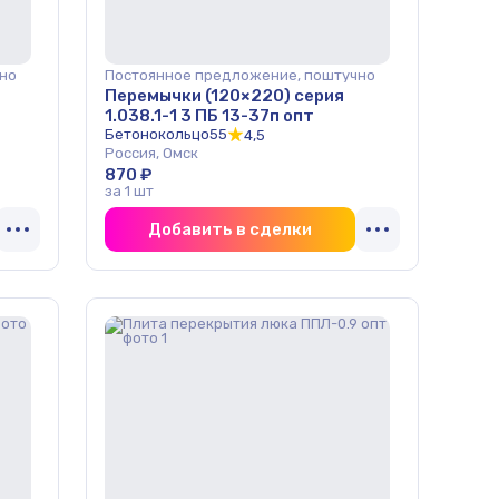
но
Постоянное предложение, поштучно
Перемычки (120×220) серия
1.038.1-1 3 ПБ 13-37п опт
Бетонокольцо55
4,5
Россия, Омск
870 ₽
за 1 шт
Добавить в сделки