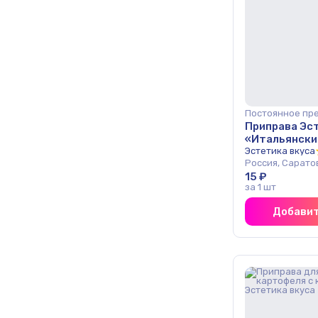
Постоянное пр
Приправа Эс
«Итальянские
Эстетика вкуса
Россия, Сарато
15 ₽
за 1 шт
Добавит