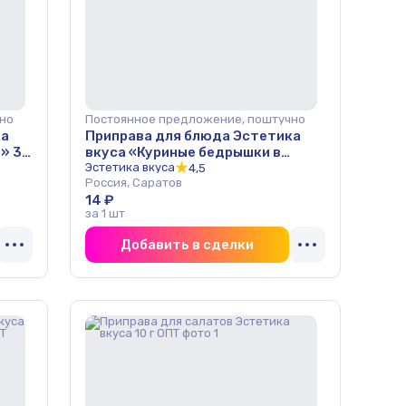
но
Постоянное предложение, поштучно
ка
Приправа для блюда Эстетика
» 30
вкуса «Куриные бедрышки в
медовом соусе» 30 г ОПТ
Эстетика вкуса
4,5
Россия, Саратов
14 ₽
за 1 шт
Добавить в сделки