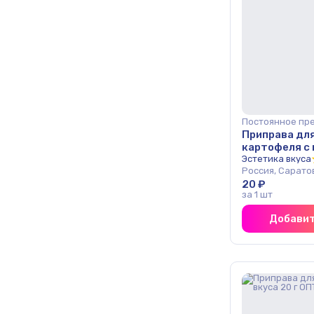
Постоянное пр
Приправа дл
картофеля с 
Эстетика вку
Эстетика вкуса
Россия, Сарато
20 ₽
за 1 шт
Добавит