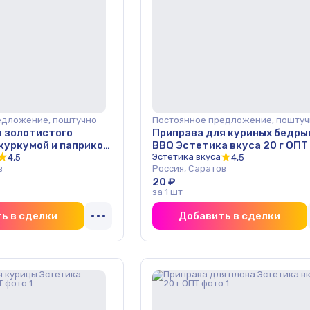
едложение, поштучно
Постоянное предложение, поштуч
я золотистого
Приправа для куриных бедр
куркумой и паприкой
BBQ Эстетика вкуса 20 г ОПТ
са 20 г ОПТ
Эстетика вкуса
4,5
4,5
в
Россия, Саратов
20 ₽
за 1 шт
ь в сделки
Добавить в сделки