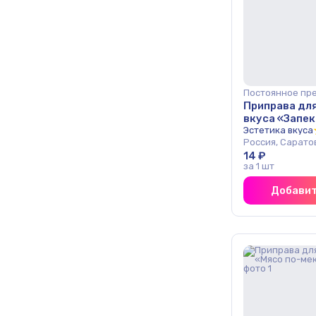
Постоянное пр
Приправа дл
вкуса «Запек
курицей» 30 
Эстетика вкуса
Россия, Сарато
14 ₽
за 1 шт
Добавит