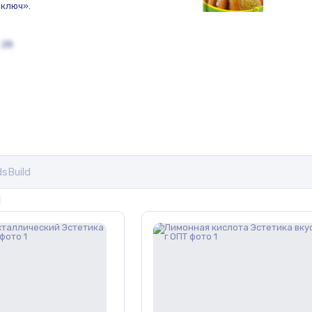
 ключ».
 28