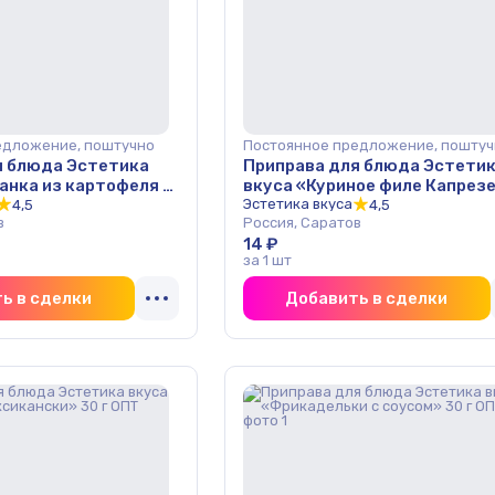
едложение, поштучно
Постоянное предложение, поштуч
я блюда Эстетика
Приправа для блюда Эстети
анка из картофеля с
вкуса «Куриное филе Капрезе
г ОПТ
г ОПТ
Эстетика вкуса
4,5
4,5
в
Россия, Саратов
14 ₽
за 1 шт
ь в сделки
Добавить в сделки