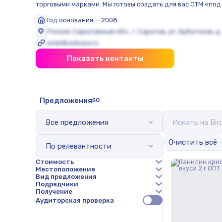
торговыми марками. Мы готовы создать для вас СТМ «под
Год основания — 2008
Россия, Саратовская обл., г. Саратов, ул. Арбатская, д.
estetikavkusa.ru
Показать контакты
Предложения
50
Все предложения
Oчистить всё
По релевантности
Стоимость
Местоположение
Вид предложения
Подрядчики
Получение
Аудиторская проверка