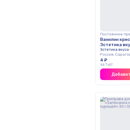
Постоянное пр
Ванилин кри
Эстетика вку
Эстетика вкуса
Россия, Сарато
4 ₽
за 1 шт
Добавит