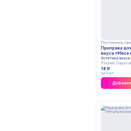
Постоянное пр
Приправа дл
вкуса «Мясо
г ОПТ
Эстетика вкуса
Россия, Сарато
14 ₽
за 1 шт
Добавит