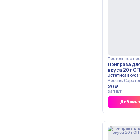
Постоянное пр
Приправа дл
вкуса 20 г О
Эстетика вкуса
Россия, Сарато
20 ₽
за 1 шт
Добавит