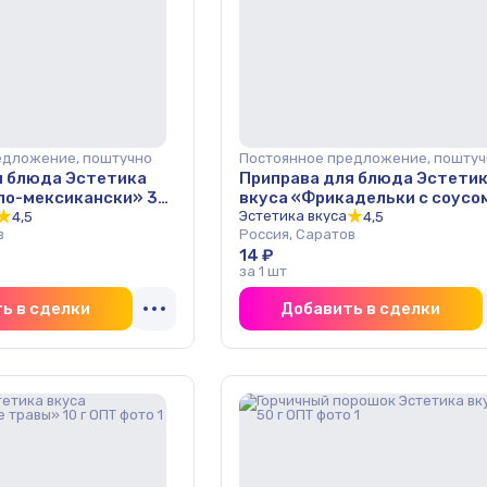
едложение, поштучно
Постоянное предложение, поштуч
я блюда Эстетика
Приправа для блюда Эстети
 по-мексикански» 30
вкуса «Фрикадельки с соусо
30 г ОПТ
Эстетика вкуса
4,5
4,5
в
Россия, Саратов
14 ₽
за 1 шт
ь в сделки
Добавить в сделки