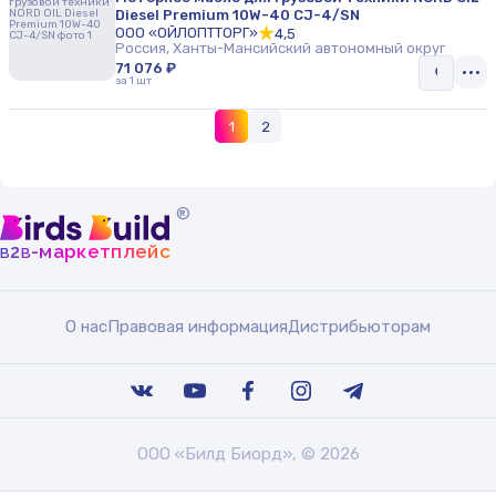
Diesel Premium 10W-40 CJ-4/SN
ООО «ОЙЛОПТТОРГ»
4,5
Россия, Ханты-Мансийский автономный округ
71 076 ₽
за 1 шт
1
2
®
b
b
-маркетплейс
2
О нас
Правовая информация
Дистрибьюторам
ООО «Билд Биорд», © 2026