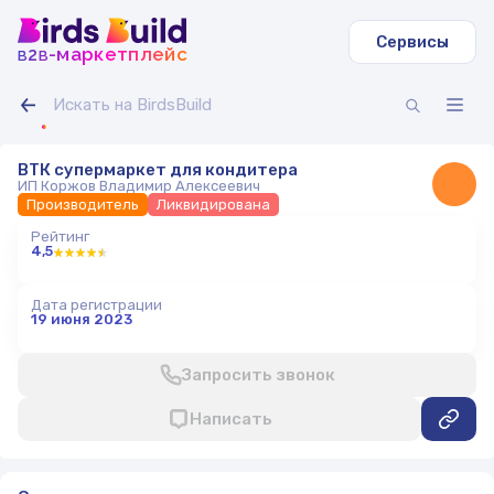
Сервисы
b
b
-маркетплейс
2
ВТК супермаркет для кондитера
ИП Коржов Владимир Алексеевич
Производитель
Ликвидирована
Рейтинг
4,5
Дата регистрации
19 июня 2023
Запросить звонок
Написать