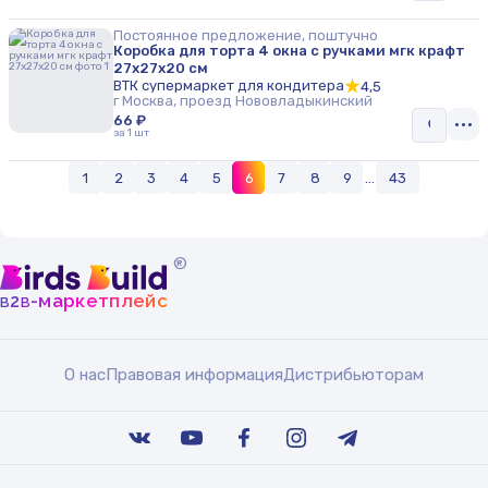
Постоянное предложение, поштучно
Коробка для торта 4 окна с ручками мгк крафт
27х27х20 см
ВТК супермаркет для кондитера
4,5
г Москва, проезд Нововладыкинский
66 ₽
за 1 шт
1
2
3
4
5
6
7
8
9
...
43
®
b
b
-маркетплейс
2
О нас
Правовая информация
Дистрибьюторам