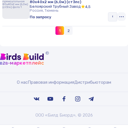
80х40х2 мм (6,0м) (ст3пс)
Белоярский Трубный Завод
4,5
Россия, Тюмень
По запросу
1
2
®
b
b
-маркетплейс
2
О нас
Правовая информация
Дистрибьюторам
ООО «Билд Биорд», © 2026