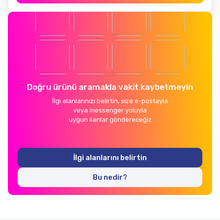
Doğru ürünü aramakla vakit kaybetmeyin
İlgi alanlarınızı belirtin, size e-postayla
veya messenger yoluyla
uygun ilanlar göndereceğiz
İlgi alanlarını belirtin
Bu nedir?