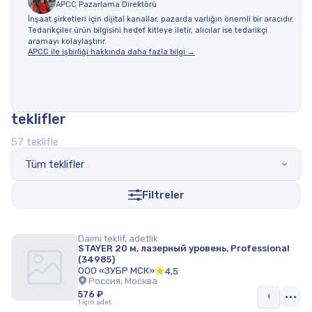
APCC Pazarlama Direktörü
İnşaat şirketleri için dijital kanallar, pazarda varlığın önemli bir aracıdır.
Tedarikçiler ürün bilgisini hedef kitleye iletir, alıcılar ise tedarikçi
aramayı kolaylaştırır.
APCC ile işbirliği hakkında daha fazla bilgi →
teklifler
57 teklifle
Tüm teklifler
Filtreler
Daimi teklif, adetlik
STAYER 20 м, лазерный уровень, Professional
(34985)
ООО «ЗУБР МСК»
4,5
Россия, Москва
576 ₽
1 için adet.