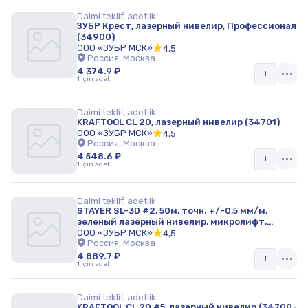
Daimi teklif, adetlik
ЗУБР Крест, лазерный нивелир, Профессионал
(34900)
ООО «ЗУБР МСК»
4,5
Россия, Москва
4 374.9 ₽
1 için adet.
Daimi teklif, adetlik
KRAFTOOL CL 20, лазерный нивелир (34701)
ООО «ЗУБР МСК»
4,5
Россия, Москва
4 548.6 ₽
1 için adet.
Daimi teklif, adetlik
STAYER SL-3D #2, 50м, точн. +/-0,5 мм/м,
зеленый лазерный нивелир, микролифт,
держатель (34963-2)
ООО «ЗУБР МСК»
4,5
Россия, Москва
4 889.7 ₽
1 için adet.
Daimi teklif, adetlik
KRAFTOOL CL 20 #5, лазерный нивелир (34700-