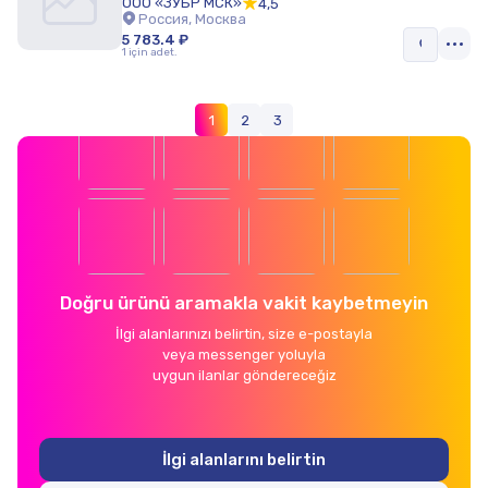
ООО «ЗУБР МСК»
4,5
Россия, Москва
5 783.4 ₽
1 için adet.
1
2
3
Doğru ürünü aramakla vakit kaybetmeyin
İlgi alanlarınızı belirtin, size e-postayla
veya messenger yoluyla
uygun ilanlar göndereceğiz
İlgi alanlarını belirtin