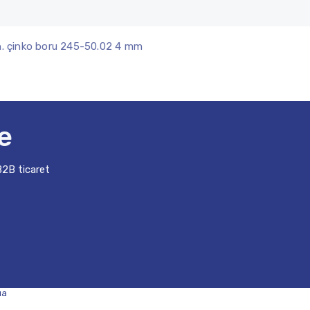
n. çinko boru 245-50.02 4 mm
e
 B2B ticaret
на