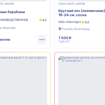
if, adetlik
Daimi teklif, adetlik
Круглый лес (пиловочник)
ные барабаны
18-24 см, сосна
РОИЗВОДСТВЕННОЕ
4,5
ООО «Лесторг»
4,5
ИЯТИЕ ТЕХДЕТАЛЬТАРА»
я, Иваново
Россия, Волгоград
7 500 ₽
zerine
1 için m³