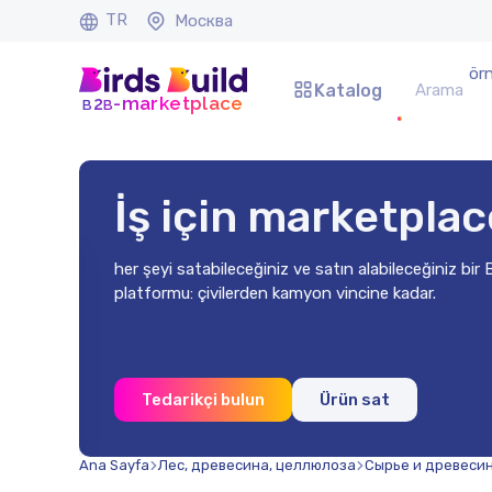
TR
Москва
ör
Katalog
b
b
-marketplace
2
İş için marketplac
her şeyi satabileceğiniz ve satın alabileceğiniz bir
platformu: çivilerden kamyon vincine kadar.
0x2 mm
Tedarikçi bulun
Ürün sat
Ana Sayfa
Лес, древесина, целлюлоза
Сырье и древеси