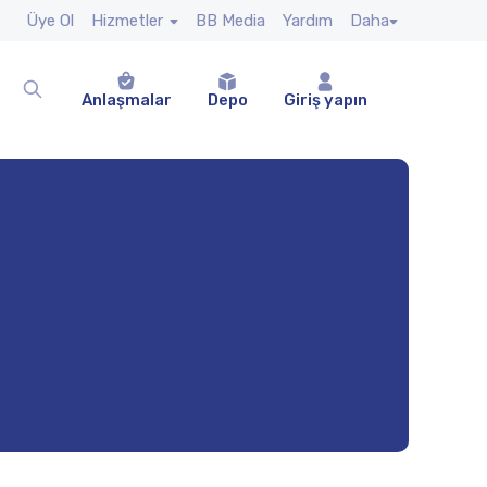
Üye Ol
Hizmetler
BB Media
Yardım
Daha
Anlaşmalar
Depo
Giriş yapın