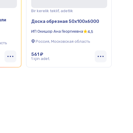
Bir kerelik teklif, adetlik
или
Доска обрезная 50х100х6000
ИП Окишор Ана Георгиевна
4,5
Россия, Московская область
асть
561 ₽
1 için adet.