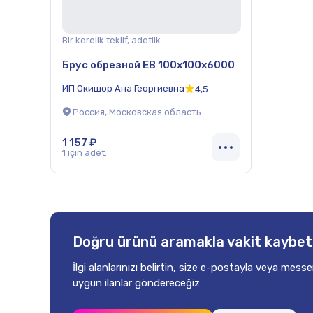
Bir kerelik teklif, adetlik
Брус обрезной ЕВ 100x100x6000
ИП Окишор Ана Георгиевна
4,5
Россия, Московская область
1 157 ₽
1 için adet.
Doğru ürünü aramakla vakit kaybe
İlgi alanlarınızı belirtin, size e-postayla
veya messen
uygun ilanlar göndereceğiz