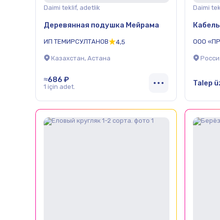
Daimi teklif, adetlik
Daimi tekl
Деревянная подушка Мейрама
Кабель
ИП ТЕМИРСУЛТАНОВ
ООО «П
4,5
ПРЕДПР
Казахстан, Астана
Росси
≈686 ₽
Talep ü
1 için adet.