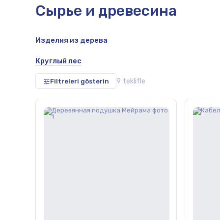
Сырье и древесина
Изделия из дерева
alsa
Круглый лес
9 teklifle
Filtreleri gösterin