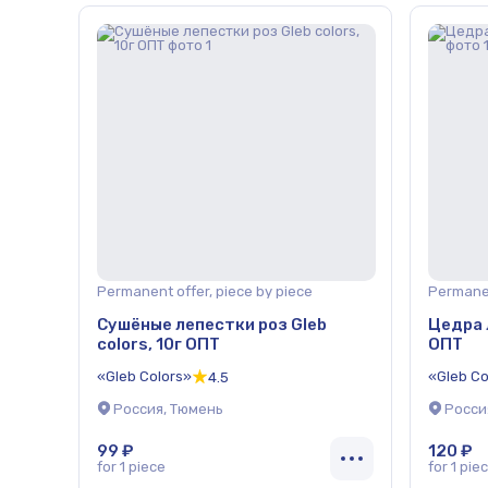
Permanent offer, piece by piece
Permanen
Сушёные лепестки роз Gleb
Цедра 
colors, 10г ОПТ
ОПТ
«Gleb Colors»
«Gleb Co
4.5
Россия, Тюмень
Росси
99 ₽
120 ₽
for 1 piece
for 1 pie