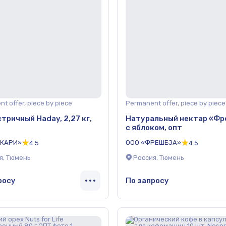
t offer, piece by piece
Permanent offer, piece by piece
стричный Haday, 2,27 кг,
Натуральный нектар «Ф
с яблоком, опт
ИКАРИ»
ООО «ФРЕШЕЗА»
4.5
4.5
я, Тюмень
Россия, Тюмень
росу
По запросу