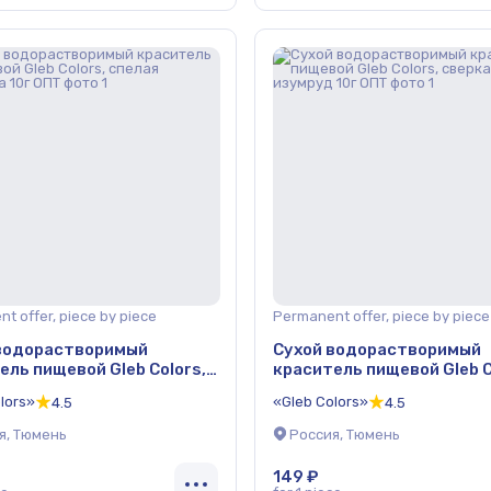
t offer, piece by piece
Permanent offer, piece by piece
водорастворимый
Сухой водорастворимый
ель пищевой Gleb Colors,
краситель пищевой Gleb C
 брусника 10г ОПТ
сверкающий изумруд 10г
lors»
«Gleb Colors»
4.5
4.5
я, Тюмень
Россия, Тюмень
149 ₽