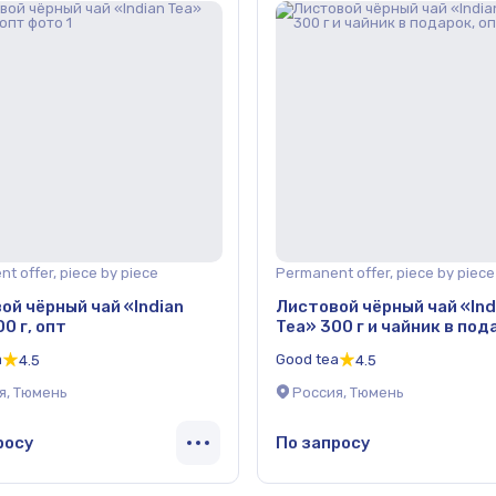
t offer, piece by piece
Permanent offer, piece by piece
ой чёрный чай «Indian
Листовой чёрный чай «Ind
0 г, опт
Tea» 300 г и чайник в под
опт
a
Good tea
4.5
4.5
я, Тюмень
Россия, Тюмень
росу
По запросу