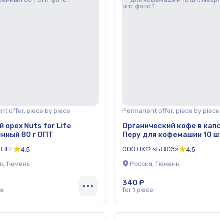
t offer, piece by piece
Permanent offer, piece by piece
 орех Nuts for Life
Органический кофе в кап
нный 80 г ОПТ
Перу для кофемашин 10 ш
Nespresso, опт
 LIFE
ООО ПКФ «БЛЮЗ»
4.5
4.5
я, Тюмень
Россия, Тюмень
340 ₽
ce
for 1 piece