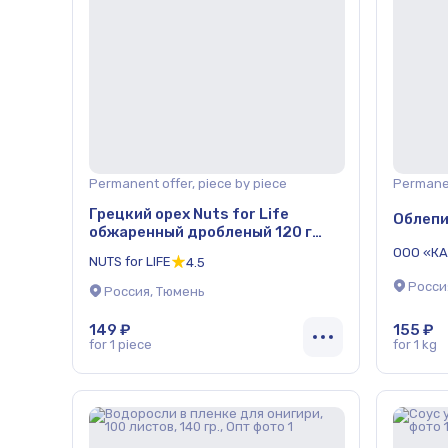
Permanent offer, piece by piece
Permanen
Грецкий орех Nuts for Life
Облепи
обжаренный дробленый 120 г
ОПТ
ООО «К
NUTS for LIFE
4.5
Росси
Россия, Тюмень
149 ₽
155 ₽
for 1 piece
for 1 kg