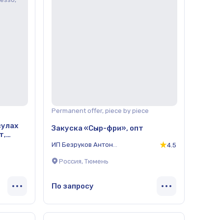
Permanent offer, piece by piece
сулах
Закуска «Сыр-фри», опт
т,
ИП Безруков Антон
4.5
Александрович
Россия, Тюмень
По запросу