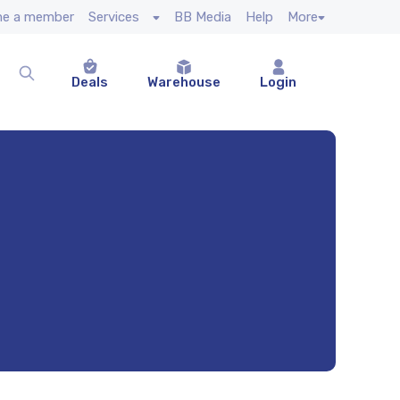
e a member
Services
BB Media
Help
More
Deals
Warehouse
Login