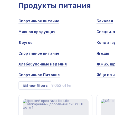
Продукты питания
Спортивное питание
Бакалея
les, salsa
Мясная продукция
Специи, 
Другое
Кондитер
Спортивное питание
Ягоды
Хлебобулочные изделия
Жмых, шр
Спортивное Питание
Яйцо и я
9,052 offer
Show filters