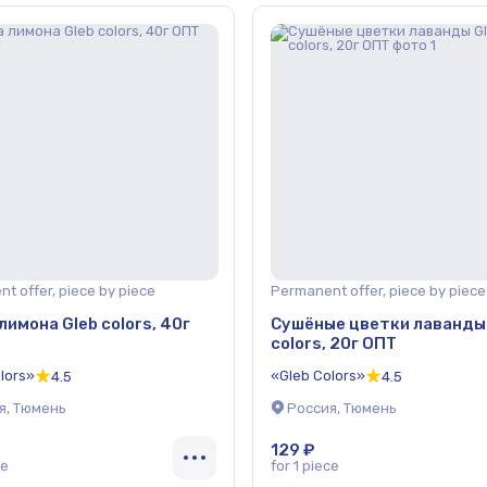
t offer, piece by piece
Permanent offer, piece by piece
лимона Gleb colors, 40г
Сушёные цветки лаванды
colors, 20г ОПТ
lors»
«Gleb Colors»
4.5
4.5
я, Тюмень
Россия, Тюмень
129 ₽
ce
for 1 piece