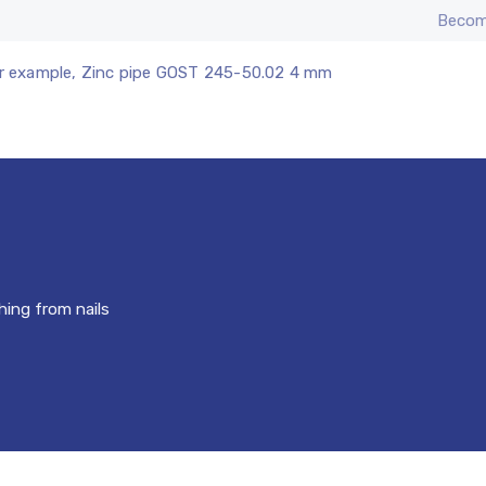
Becom
r example, Zinc pipe GOST 245-50.02 4 mm
hing from nails