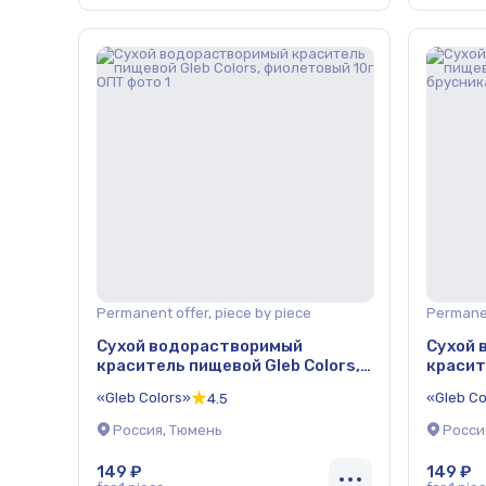
Permanent offer, piece by piece
Permanen
Сухой водорастворимый
Сухой 
краситель пищевой Gleb Colors,
красит
фиолетовый 10г ОПТ
спелая
«Gleb Colors»
«Gleb Co
4.5
Россия, Тюмень
Росси
149 ₽
149 ₽