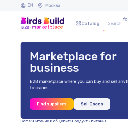
EN
Москва
fo
Catalog
b
b
-marketplace
2
Marketplace for
business
B2B marketplace where you can buy and sell anyt
to cranes.
x2 mm
Find suppliers
Sell Goods
.)
Home
Питание и общепит
Продукты питания