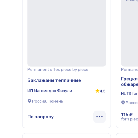
Permanent offer, piece by piece
Permanen
Грецкий
Баклажаны тепличные
обжаре
ИП Магомедов Физули
4.5
NUTS for
Урдуханович
Россия, Тюмень
Росси
116 ₽
По запросу
for 1 pie