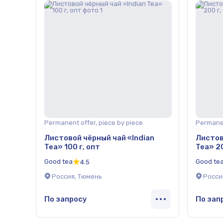
Permanent offer, piece by piece
Permanen
Листовой чёрный чай «Indian
Листов
Tea» 100 г, опт
Tea» 20
Good tea
Good te
4.5
Россия, Тюмень
Росси
По запросу
По зап