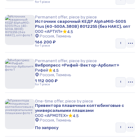
for 1 piece
Вспениватели полистирола
Permanent offer, piece by piece
Очистительное оборудование
Источник сварочный КЕДР AlphaMIG-500S
Plus (40-500A.380B) 8012255 (без НАКС), опт
ООО «АРТУЛ»
4.5
Сопутствующее оборудование
Россия, Тюмень
166 200 ₽
for 1 piece
Permanent offer, piece by piece
Вибропресс «Рифей-Вектор-Арболит»
Рифей
4.5
Россия, Тюмень
1 112 000 ₽
for 1 piece
One-time offer, piece by piece
Превентора плашечные колтюбинговые с
универсальными плашками
ООО «АРМОТЕХ»
4.5
Россия, Тюмень
По запросу