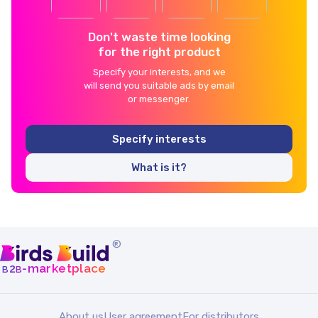
Don't waste time looking
for the right product
Specify your interests, and we
will send you suitable ads by email
or messenger.
Specify interests
What is it?
®
b
b
-marketplace
2
About us
User agreement
For distributors