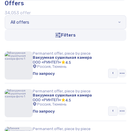
Offers
Отопительное оборудование
34,053 offer
Очистные сооружения
All offers
Промышленные роботы
Filters
Приборы для диагностирования
Производство
Permanent offer, piece by piece
Вакуумная сушильная камера
Добывающая промышленность
ООО «РИНТЕП»
4.5
Россия, Тюмень
Окрасочное оборудование
По запросу
Другое
Permanent offer, piece by piece
Электрооборудование
Вакуумная сушильная камера
ООО «РИНТЕП»
4.5
Россия, Тюмень
Приборы контроля и измерения
По запросу
Конвейерное оборудование
Фрикционные изделия
Permanent offer, piece by piece