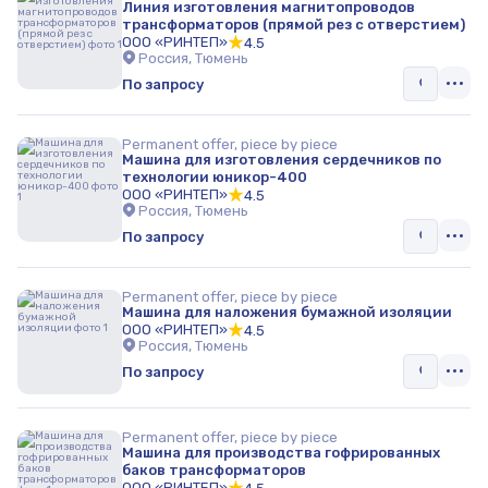
Линия изготовления магнитопроводов
трансформаторов (прямой рез с отверстием)
Вентиляционное оборудование
ООО «РИНТЕП»
4.5
Россия, Тюмень
Фильтровальное оборудование
По запросу
Насосное оборудование
Permanent offer, piece by piece
Вторичная переработка
Машина для изготовления сердечников по
технологии юникор-400
ООО «РИНТЕП»
4.5
Контейнеры
Россия, Тюмень
По запросу
Весовое оборудование
Периферийное оборудование
Permanent offer, piece by piece
Машина для наложения бумажной изоляции
Резервуары
ООО «РИНТЕП»
4.5
Россия, Тюмень
Сварочное оборудование
По запросу
Промышленная сантехника и водоотведение
Permanent offer, piece by piece
Машина для производства гофрированных
Оборудование для лакокрасочного производства
баков трансформаторов
ООО «РИНТЕП»