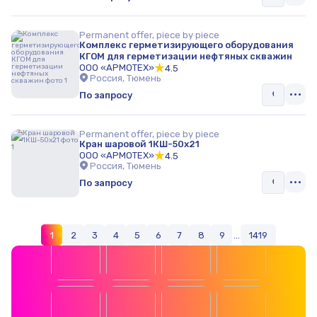
Permanent offer, piece by piece
Комплекс герметизирующего оборудования
КГОМ для герметизации нефтяных скважин
ООО «АРМОТЕХ»
4.5
Россия, Тюмень
По запросу
Permanent offer, piece by piece
Кран шаровой 1КШ-50х21
ООО «АРМОТЕХ»
4.5
Россия, Тюмень
По запросу
1
2
3
4
5
6
7
8
9
...
1419