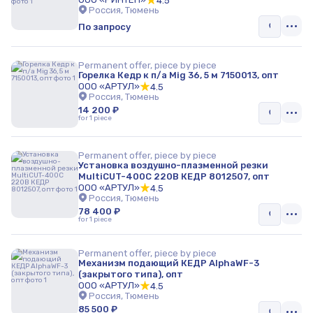
4.5
Промышленные моечные машины и ванны
Россия, Тюмень
По запросу
Материалы и сырье
Дробильное оборудование
Permanent offer, piece by piece
Горелка Кедр к п/а Mig 36, 5 м 7150013, опт
ООО «АРТУЛ»
4.5
Горно-добывающая промышленность
Россия, Тюмень
14 200 ₽
Дамбы
for 1 piece
Ангары
Permanent offer, piece by piece
Установка воздушно-плазменной резки
Другое
MultiCUT-400С 220В КЕДР 8012507, опт
ООО «АРТУЛ»
4.5
Кондиционеры
Россия, Тюмень
78 400 ₽
for 1 piece
Кондиционеры
Установки поддержания давления
Permanent offer, piece by piece
Механизм подающий КЕДР AlphaWF-3
(закрытого типа), опт
Тепловое оборудование
ООО «АРТУЛ»
4.5
Россия, Тюмень
Холодильное оборудование
85 500 ₽