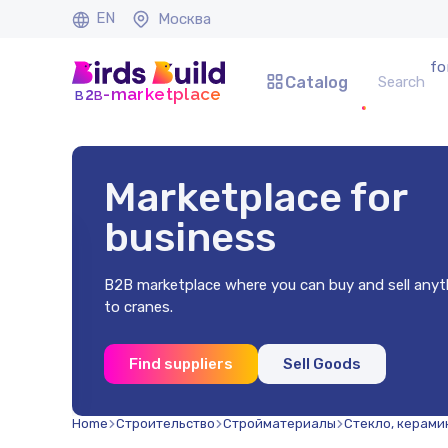
EN
Москва
fo
Catalog
b
b
-marketplace
2
Marketplace for
business
B2B marketplace where you can buy and sell anyt
to cranes.
x2 mm
Find suppliers
Sell Goods
.)
Home
Строительство
Стройматериалы
Стекло, керами