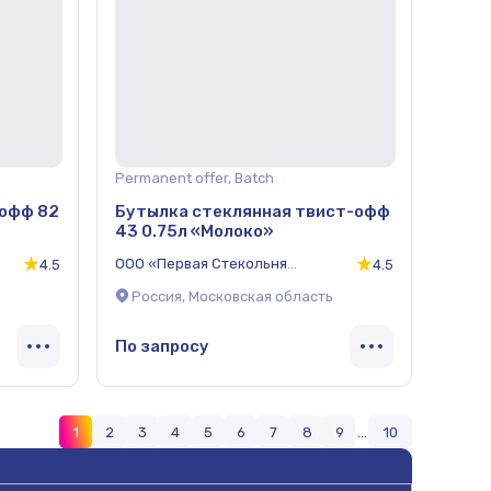
Permanent offer, Batch
-офф 82
Бутылка стеклянная твист-офф
43 0.75л «Молоко»
ООО «Первая Стекольня
4.5
4.5
Компания»
Россия, Московская область
По запросу
1
2
3
4
5
6
7
8
9
...
10