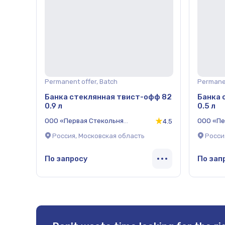
Permanent offer, Batch
Permanen
Банка стеклянная твист-офф 82
Банка 
0.9 л
0.5 л
ООО «Первая Стекольня
ООО «Пе
4.5
Компания»
Компан
Россия, Московская область
Росси
По запросу
По зап