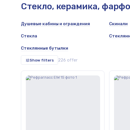
Стекло, керамика, фарф
Душевые кабины и ограждения
Скинали
les, salsa
Стекла
Стеклянн
Стеклянные бутылки
226 offer
Show filters