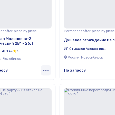
t offer, piece by piece
Permanent offer, piece by piece
ав Малиновка-3
Душевое ограждение из 
ческий 2В1 - 26Л
ИП Стукалов Александр
СТАРТА»
4.5
Александрович
Россия, Новосибирск
я, Челябинск
росу
По запросу