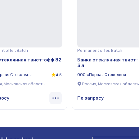
t offer, Batch
Permanent offer, Batch
стеклянная твист-офф 82
Банка стеклянная твист
3 л
рвая Стекольня
ООО «Первая Стекольня
4.5
ия»
Компания»
я, Московская область
Россия, Московская область
росу
По запросу