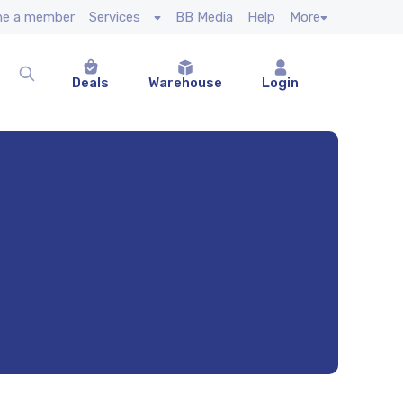
e a member
Services
BB Media
Help
More
Deals
Warehouse
Login