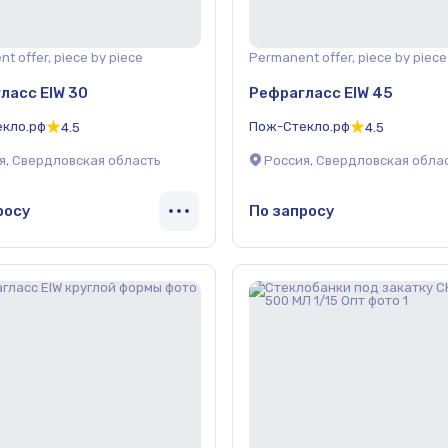
t offer, piece by piece
Permanent offer, piece by piece
ласс EIW 30
Рефрагласс EIW 45
кло.рф
Пож-Стекло.рф
4.5
4.5
я, Свердловская область
Россия, Свердловская обла
росу
По запросу