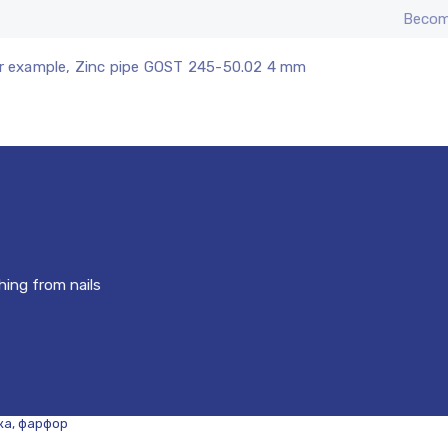
Becom
r example, Zinc pipe GOST 245-50.02 4 mm
hing from nails
ка, фарфор