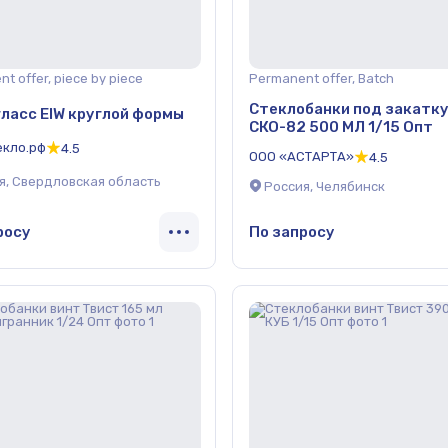
t offer, piece by piece
Permanent offer, Batch
Стеклобанки под закатк
ласс EIW круглой формы
СКО-82 500 МЛ 1/15 Опт
кло.рф
4.5
ООО «АСТАРТА»
4.5
я, Свердловская область
Россия, Челябинск
росу
По запросу