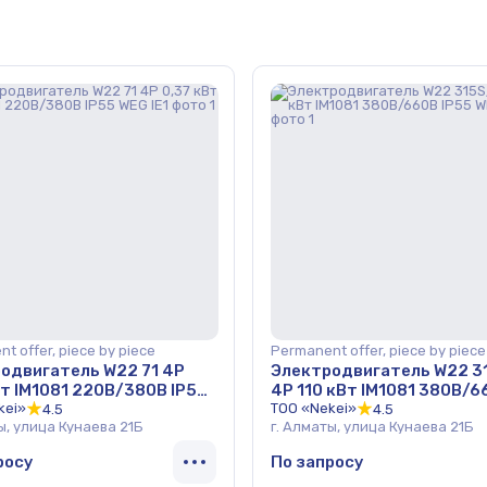
t offer, piece by piece
Permanent offer, piece by piece
одвигатель W22 71 4Р
Электродвигатель W22 3
Вт IM1081 220В/380В IP55
4Р 110 кВт IM1081 380В/6
kei»
IP55 WEG IE1
ТОО «Nekei»
4.5
4.5
ы, улица Кунаева 21Б
г. Алматы, улица Кунаева 21Б
росу
По запросу