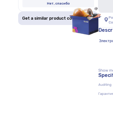
Нет, спасибо
Get a similar product collection
Ро
Со
Descr
Show mor
Speci
Auditing
Гаранти