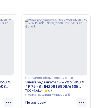
Permanent offer, piece by piece
15S/M
Электродвигатель W22 250S/M
60В
4Р 75 кВт IM2081 380В/660В
IP55 WEG IE1
ТОО «Nekei»
4.5
г. Алматы, улица Кунаева 21Б
По запросу