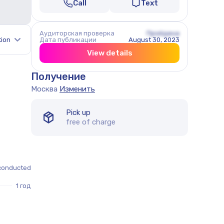
Call
Text
Аудиторская проверка
Пройдена
tion
Дата публикации
August 30, 2023
View details
Получение
Москва
Изменить
Pick up
free of charge
conducted
1 год