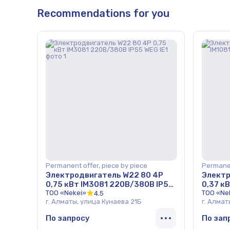
Recommendations for you
Permanent offer, piece by piece
Permanen
Электродвигатель W22 80 4Р
Электр
0,75 кВт IM3081 220В/380В IP55
0,37 к
WEG IE1
ТОО «Nekei»
WEG IE1
ТОО «Ne
4.5
г. Алматы, улица Кунаева 21Б
г. Алмат
По запросу
По зап