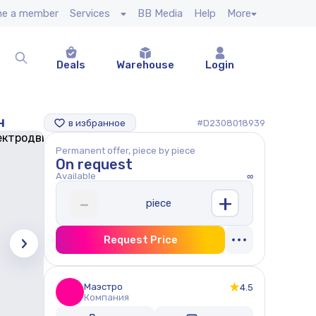
e a member
Services
BB Media
Help
More
Deals
Warehouse
Login
н
в избранное
#D2308018939
Permanent offer, piece by piece
On request
Available
∞
+
-
piece
Request Price
Маэстро
4.5
Компания