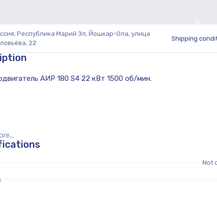
ссия, Республика Марий Эл, Йошкар-Ола, улица
Shipping condi
ловьёва, 22
iption
e...
fications
Not 
я