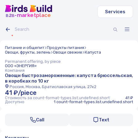
Services
b
b
-marketplace
2
Питание и общепит
Продукты питания
Овощи, фрукты, зелень
Овощи свежие
Капуста
Permanent offering, by piece
ООО «ЭНЕРГИЯ»
Компания
Овощи быстрозамороженные: капуста брюссельская,
в коробках по 10 кг
Россия, Москва, Братиславская улица, 27к2
41 ₽/piece
Стоимость за count-format-types.list.undefined.short
41 ₽
Доступно
1 count-format-types.list.undefined.short
Call
Text