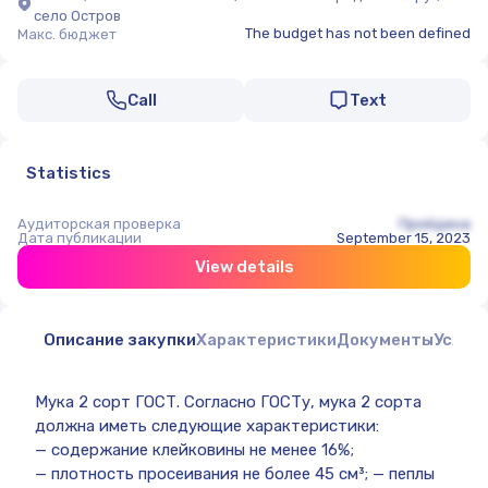
село Остров
The budget has not been defined
Макс. бюджет
Call
Text
Statistics
Аудиторская проверка
Пройдена
Дата публикации
September 15, 2023
View details
Описание закупки
Характеристики
Документы
Услов
Мука 2 сорт ГОСТ. Согласно ГОСТу, мука 2 сорта
должна иметь следующие характеристики:
— содержание клейковины не менее 16%;
— плотность просеивания не более 45 см³; — пеплы