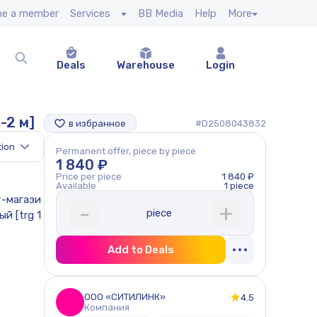
e a member
Services
BB Media
Help
More
Deals
Warehouse
Login
-2 м]
в избранное
#D2508043832
tion
Permanent offer, piece by piece
1 840 ₽
Price per piece
1 840 ₽
Available
1 piece
+
-
piece
Add to Deals
ООО «СИТИЛИНК»
4.5
Компания