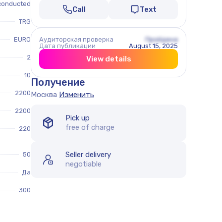
conducted
Call
Text
TRG
EURO
Аудиторская проверка
Пройдена
Дата публикации
August 15, 2025
2
View details
10
Получение
2200
Москва
Изменить
2200
Pick up
free of charge
220
Seller delivery
50
negotiable
Да
300