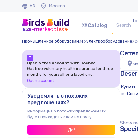
EN
Москва
fo
Catalog
b
b
-marketplace
2
Промышленное оборудование
Электрооборудование
С
Сетев
Т
Open a free account with Tochka
Мо
Get free voluntary health insurance for three
Descr
months for yourself or a loved one.
Open account
Уведомлять о похожих
предложениях?
Информация о похожих предложениях
будет приходить к вам на почту
Show mor
Speci
Да!