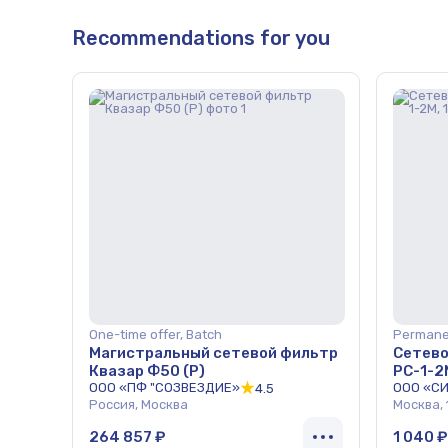
Recommendations for you
One-time offer, Batch
Permanen
Магистральный сетевой фильтр
Сетево
Квазар Ф50 (Р)
PC-1-2M
ООО «ПФ "СОЗВЕЗДИЕ»
ООО «С
4.5
Россия, Москва
Москва,
264 857 ₽
1 040 ₽