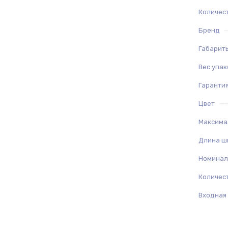
Количес
Бренд
Габариты
Вес упак
Гаранти
Цвет
Максима
Длина ш
Номинал
Количес
Входная