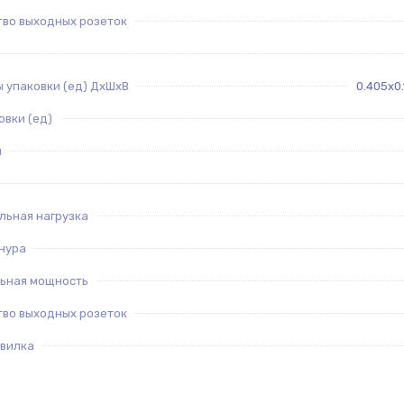
тво выходных розеток
 упаковки (ед) ДхШхВ
0.405x0
овки (ед)
я
льная нагрузка
нура
ьная мощность
тво выходных розеток
 вилка