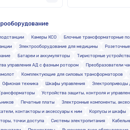
трооборудование
подстанции
Камеры КСО
Блочные трансформаторные п
анции
Электрооборудование для медицины
Розеточны
вание
Батареи и аккумуляторы
Тиристорные устройства
тва управления АД с фазным ротором
Преобразователи ча
омолот
Комплектующие для силовых трансформаторов
Офисная техника
Шкафы управления
Электроприводы 
Трансформаторы
Устройства защиты, контроля и управлен
ьников
Печатные платы
Электронные компоненты, аксе
атели, контакторы и аксессуары к ним
Корпусы и шкафы
торы, точки доступа
Системы электропитания
Кабельн
ключатели
Прожекторы
Высоковольтное оборудование