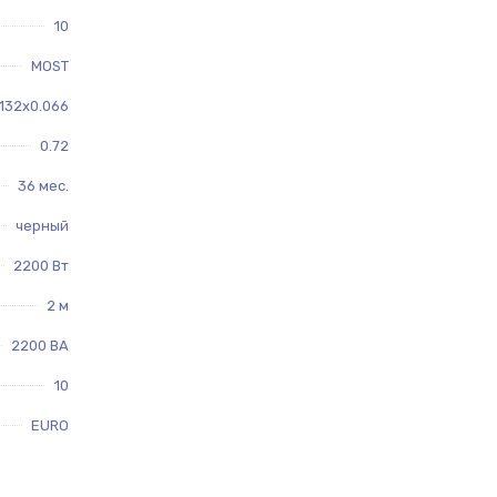
10
MOST
.132x0.066
0.72
36 мес.
черный
2200 Вт
2 м
2200 ВA
10
EURO