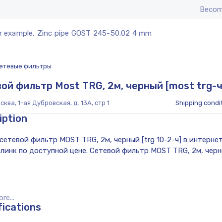
Becom
r example, Zinc pipe GOST 245-50.02 4 mm
етевые фильтры
ой фильтр Most TRG, 2м, черный [most trg-ч
сква, 1-ая Дубровская, д. 13А, стр 1
Shipping condi
iption
e...
fications