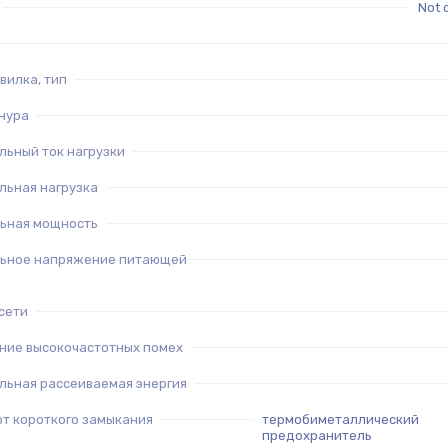
Not 
вилка, тип
нура
льный ток нагрузки
льная нагрузка
ьная мощность
ьное напряжение питающей
сети
ние высокочастотных помех
льная рассеиваемая энергия
от короткого замыкания
термобиметаллический
предохранитель