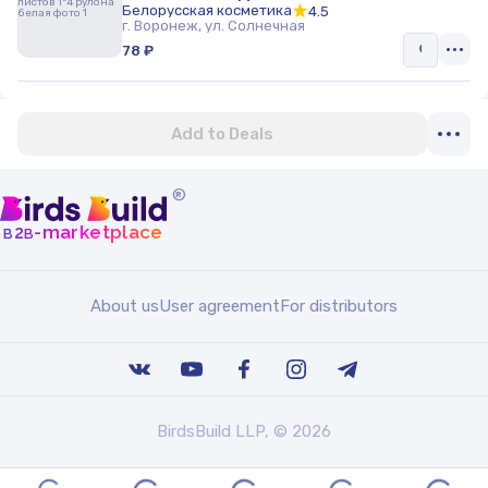
Белорусская косметика
4.5
г. Воронеж, ул. Солнечная
78 ₽
Add to Deals
®
b
b
-marketplace
2
About us
User agreement
For distributors
BirdsBuild LLP, © 2026