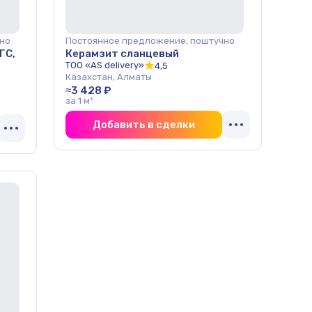
но
Постоянное предложение, поштучно
ГС,
Керамзит сланцевый
ТОО «AS delivery»
4,5
Казахстан, Алматы
≈3 428 ₽
за 1 м³
Добавить в сделки