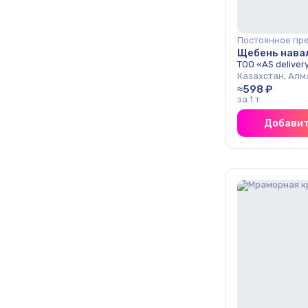
Постоянное пр
Щебень нава
ТОО «AS deliver
Казахстан, Алм
≈598 ₽
за 1 т.
Добавит