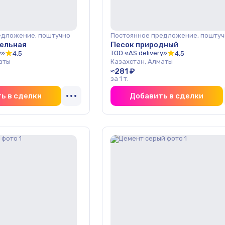
едложение, поштучно
Постоянное предложение, поштуч
тельная
Песок природный
y»
ТОО «AS delivery»
4,5
4,5
аты
Казахстан, Алматы
≈281 ₽
за 1 т.
ь в сделки
Добавить в сделки