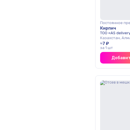
Постоянное пр
Кирпич
ТОО «AS deliver
Казахстан, Алм
≈7 ₽
за 1 шт
Добавит