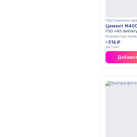
Постоянное пр
Цемент М40
ТОО «AS deliver
Казахстан, Алм
≈316 ₽
за 1 шт
Добавит