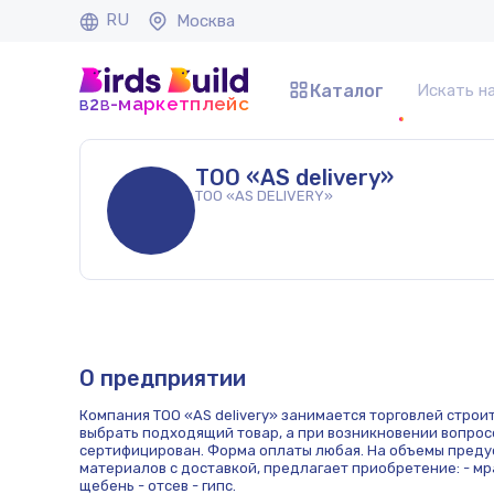
RU
Москва
Каталог
b
b
-маркетплейс
2
ТОО «AS delivery»
ТОО «AS DELIVERY»
О предприятии
Компания ТОО «AS delivery» занимается торговлей строи
выбрать подходящий товар, а при возникновении вопрос
сертифицирован. Форма оплаты любая. На объемы преду
материалов с доставкой, предлагает приобретение: - мра
щебень - отсев - гипс.