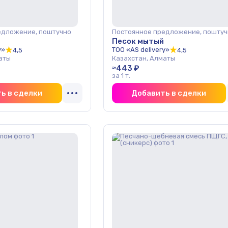
едложение, поштучно
Постоянное предложение, поштуч
Песок мытый
y»
ТОО «AS delivery»
4,5
4,5
аты
Казахстан, Алматы
≈443 ₽
за 1 т.
ь в сделки
Добавить в сделки