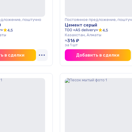
едложение, поштучно
Постоянное предложение, поштуч
0
Цемент серый
y»
ТОО «AS delivery»
4,5
4,5
аты
Казахстан, Алматы
≈316 ₽
за 1 шт
ь в сделки
Добавить в сделки