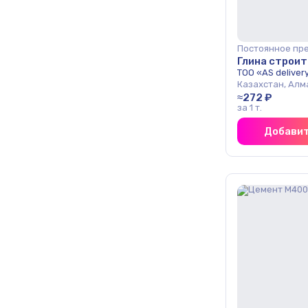
Постоянное пр
Глина строи
ТОО «AS deliver
Казахстан, Алм
≈272 ₽
за 1 т.
Добавит