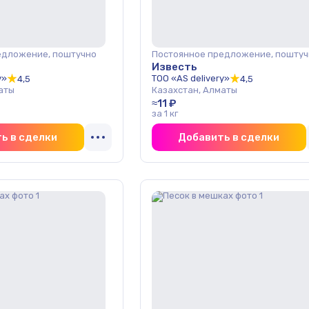
едложение, поштучно
Постоянное предложение, поштуч
Известь
y»
ТОО «AS delivery»
4,5
4,5
аты
Казахстан, Алматы
≈11 ₽
за 1 кг
ь в сделки
Добавить в сделки