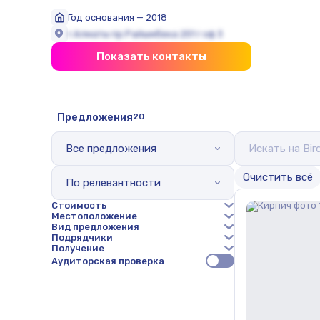
Год основания — 2018
г.Алматы пр.Райымбека 251 г оф 3
Показать контакты
Предложения
20
Все предложения
Oчистить всё
По релевантности
Стоимость
Местоположение
Вид предложения
Подрядчики
Получение
Аудиторская проверка