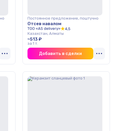
но
Постоянное предложение, поштучно
Отсев навалом
ТОО «AS delivery»
4,5
Казахстан, Алматы
≈513 ₽
за 1 т.
Добавить в сделки