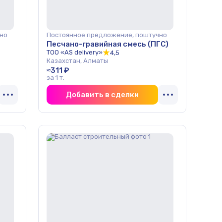
но
Постоянное предложение, поштучно
Песчано-гравийная смесь (ПГС)
ТОО «AS delivery»
4,5
Казахстан, Алматы
≈311 ₽
за 1 т.
Добавить в сделки