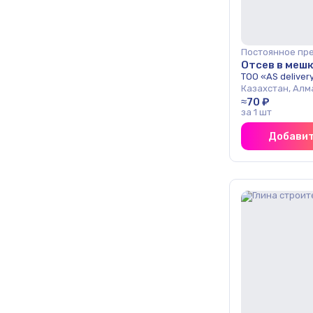
Постоянное пр
Отсев в меш
ТОО «AS deliver
Казахстан, Алм
≈70 ₽
за 1 шт
Добавит