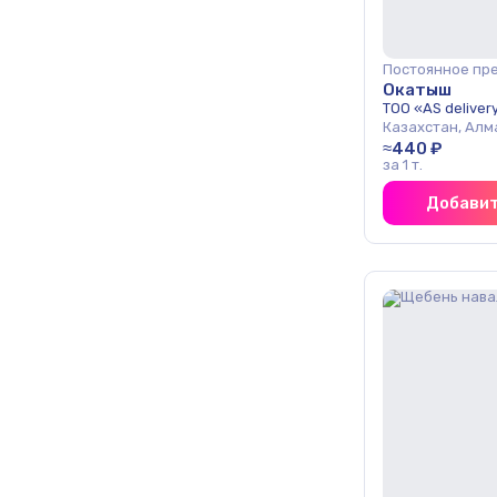
Постоянное пр
Окатыш
ТОО «AS deliver
Казахстан, Алм
≈440 ₽
за 1 т.
Добавит