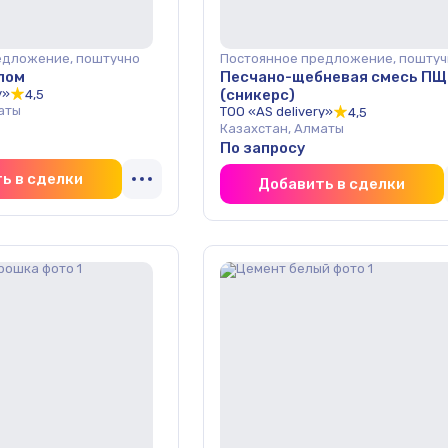
едложение, поштучно
Постоянное предложение, поштуч
лом
Песчано-щебневая смесь ПЩ
y»
(сникерс)
4,5
аты
ТОО «AS delivery»
4,5
Казахстан, Алматы
По запросу
ь в сделки
Добавить в сделки