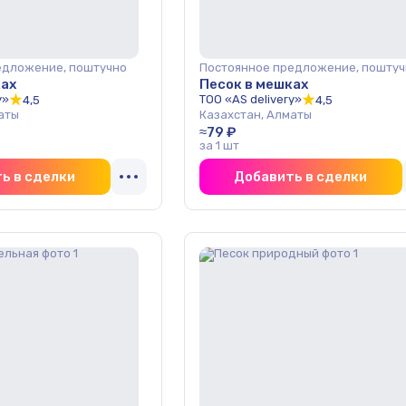
едложение, поштучно
Постоянное предложение, поштуч
ках
Песок в мешках
y»
ТОО «AS delivery»
4,5
4,5
аты
Казахстан, Алматы
≈79 ₽
за 1 шт
ь в сделки
Добавить в сделки