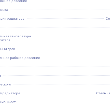
вочное давление
ловка
кция радиатора
Се
льная температура
сителя
йный срок
льное рабочее давление
а
евского
л радиатора
Сталь -
я мощность