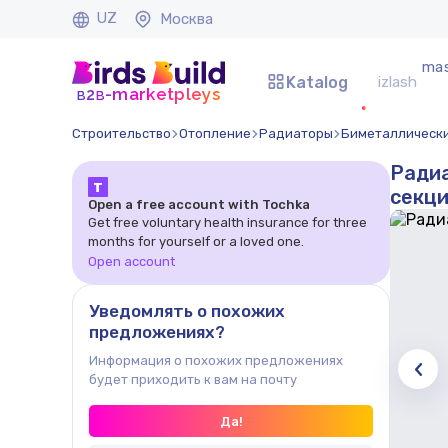
UZ
Москва
mas
Katalog
b
b
-marketpleys
2
Строительство
Отопление
Радиаторы
Биметаллическ
Радиа
Т
секц
Open a free account with Tochka
Get free voluntary health insurance for three
months for yourself or a loved one.
Open account
Уведомлять о похожих
предложениях?
Информация о похожих предложениях
будет приходить к вам на почту
Да!