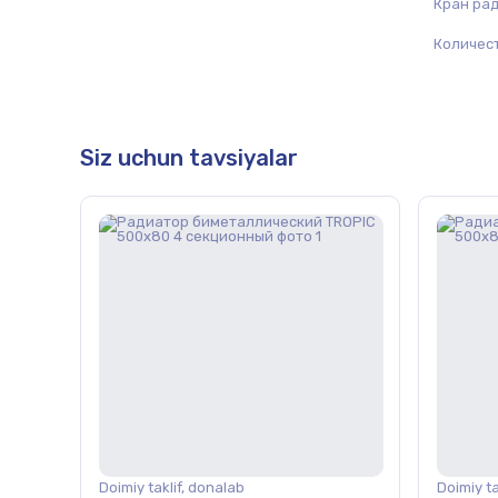
Кран ра
Количес
Siz uchun tavsiyalar
Doimiy taklif, donalab
Doimiy ta