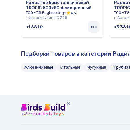
Радиатор биметаллический
Радиат
TROPIC 500x80 4 секционный
TROPIC
ТОО «T.S.Engineering»
ТОО «T.S
4,5
г. Астана, улица С 308
г. Астан
≈1 681 ₽
≈3 361 
Подборки товаров в категории Ради
Алюминиевые
Стальные
Чугунные
Трубча
®
b
b
-marketpleys
2