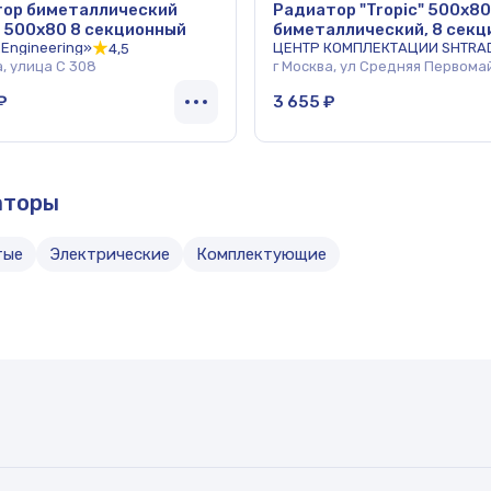
ор биметаллический
Радиатор "Tropic" 500x80
 500x80 8 секционный
биметаллический, 8 секц
.Engineering»
ЦЕНТР КОМПЛЕКТАЦИИ SHTRA
4,5
а, улица С 308
г Москва, ул Средняя Первома
₽
3 655 ₽
аторы
тые
Электрические
Комплектующие