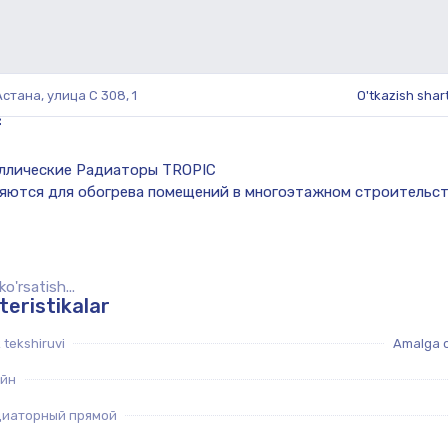
 Астана, улица С 308, 1
O'tkazish shart
f
o'rsatish...
teristikalar
k tekshiruvi
Amalga o
йн
диаторный прямой