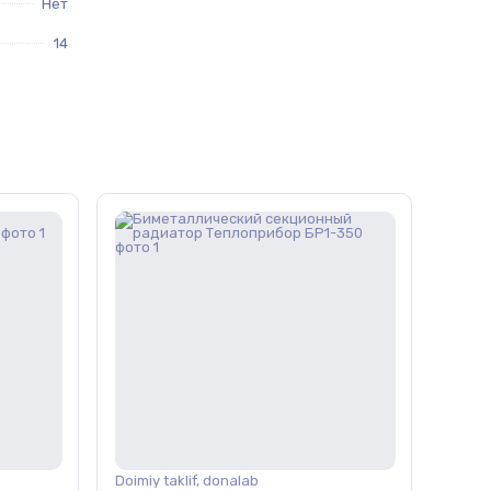
Нет
14
Doimiy taklif, donalab