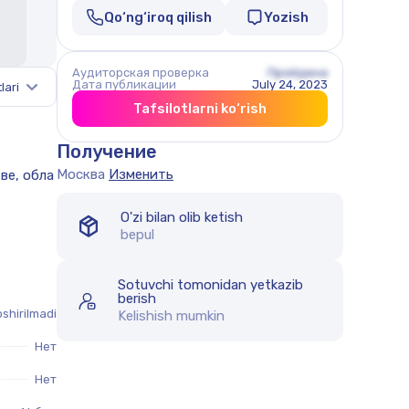
Qo‘ng‘iroq qilish
Yozish
Аудиторская проверка
Пройдена
Дата публикации
July 24, 2023
lari
Tafsilotlarni ko‘rish
Получение
Москва
Изменить
O'zi bilan olib ketish
bepul
Sotuvchi tomonidan yetkazib
berish
shirilmadi
Kelishish mumkin
Нет
Нет