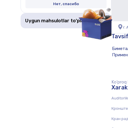
Нет, спасибо
Uygun mahsulotlar to‘plamini olish
г.
Tavsi
Ko'proq k
Xarak
Auditorli
Кронште
Кран ра