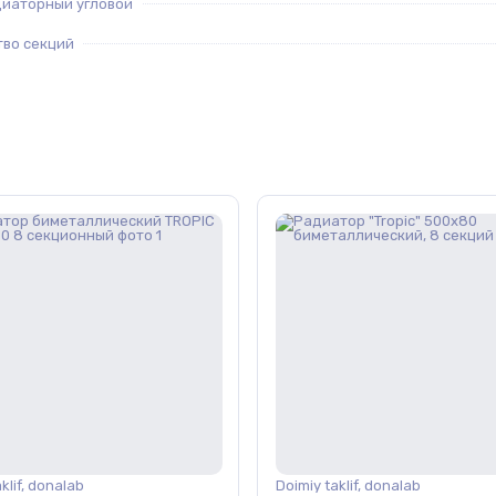
диаторный угловой
тво секций
klif, donalab
Doimiy taklif, donalab