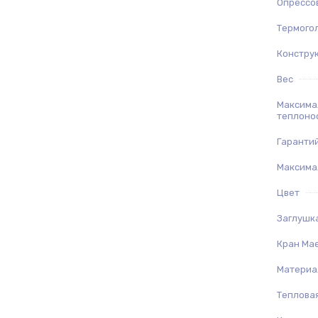
Опрессо
Термого
Констру
Вес
Максима
теплоно
Гаранти
Максима
Цвет
Заглушк
Кран Ма
Материа
Теплова