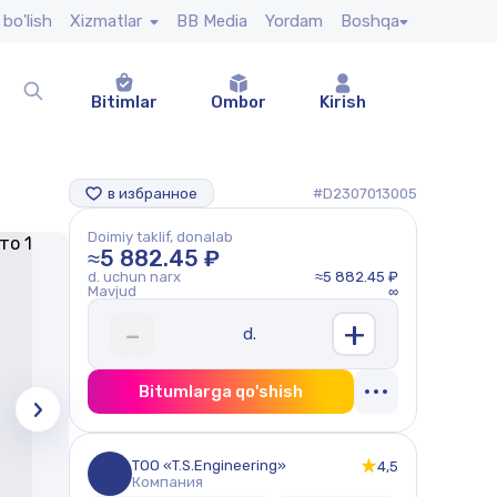
 bo'lish
Xizmatlar
BB Media
Yordam
Boshqa
Bitimlar
Ombor
Kirish
в избранное
#D2307013005
Doimiy taklif, donalab
≈5 882.45 ₽
d. uchun narx
≈5 882.45 ₽
Mavjud
∞
+
-
d.
Bitumlarga qo'shish
ТОО «T.S.Engineering»
4,5
Компания