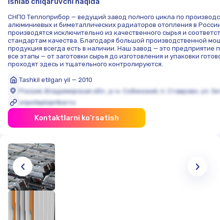
Ishlab chiqaruvchi haqida
СНПО Теплоприбор — ведущий завод полного цикла по производс
алюминиевых и биметаллических радиаторов отопления в России
производятся исключительно из качественного сырья и соответс
стандартам качества. Благодаря большой производственной мо
продукция всегда есть в наличии. Наш завод — это предприятие п
все этапы — от заготовки сырья до изготовления и упаковки гото
проходят здесь и тщательного контролируются.
Tashkil etilgan yil — 2010
Россия, Владимирская обл., р-н. Собинский, п. Ставрово, ул. Ок
snpoteplopribor.ru
Kontaktlarni ko‘rsatish