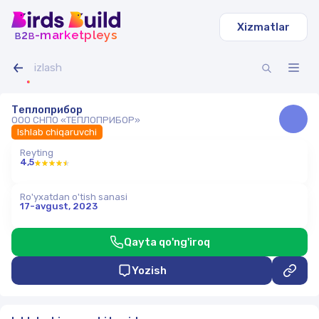
Xizmatlar
b
b
-marketpleys
2
Теплоприбор
ООО СНПО «ТЕПЛОПРИБОР»
Ishlab chiqaruvchi
Reyting
4,5
Ro'yxatdan o'tish sanasi
17-avgust, 2023
Qayta qo'ng'iroq
Yozish