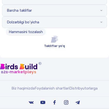
Barcha takliflar
Dolzarbligi bo‘yicha
Hammasini tozalash
Takliflar yo'q
®
b
b
-marketpleys
2
Biz haqimizda
Foydalanish shartlari
Distribyutorlarga