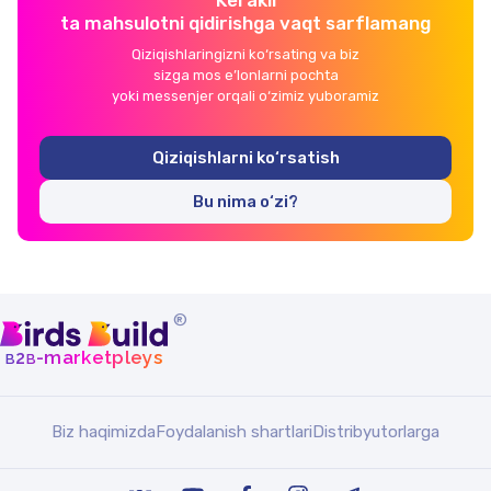
Kerakli
ta mahsulotni qidirishga vaqt sarflamang
Qiziqishlaringizni ko‘rsating va biz
sizga mos e’lonlarni pochta
yoki messenjer orqali o‘zimiz yuboramiz
Qiziqishlarni ko‘rsatish
Bu nima o‘zi?
®
b
b
-marketpleys
2
Biz haqimizda
Foydalanish shartlari
Distribyutorlarga