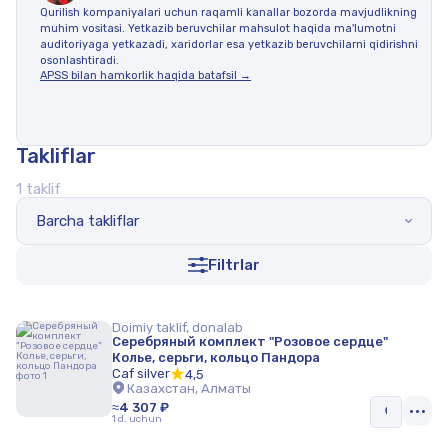
Qurilish kompaniyalari uchun raqamli kanallar bozorda mavjudlikning
muhim vositasi. Yetkazib beruvchilar mahsulot haqida ma'lumotni
auditoriyaga yetkazadi, xaridorlar esa yetkazib beruvchilarni qidirishni
osonlashtiradi.
APSS bilan hamkorlik haqida batafsil →
Takliflar
1 taklif
Barcha takliflar
Filtrlar
Doimiy taklif, donalab
Серебряный комплект "Розовое сердце"
Колье, серьги, кольцо Пандора
Caf silver
4,5
Казахстан, Алматы
≈4 307 ₽
1 d. uchun