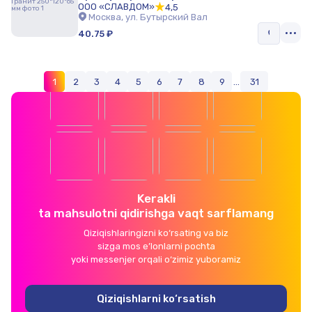
ООО «СЛАВДОМ»
4,5
Москва, ул. Бутырский Вал
40.75 ₽
1
2
3
4
5
6
7
8
9
...
31
Kerakli
ta mahsulotni qidirishga vaqt sarflamang
Qiziqishlaringizni ko‘rsating va biz
sizga mos e’lonlarni pochta
yoki messenjer orqali o‘zimiz yuboramiz
Qiziqishlarni ko‘rsatish