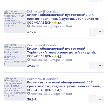
Doimiy taklif, donalab
Кирпич облицовочный пустотелый ЛСР,
светло-коричневый, рустик, 250*120*65 мм
ООО «СЛАВДОМ»
4,5
Москва, ул. Бутырский Вал
37.9 ₽
Doimiy taklif, donalab
Кирпич облицовочный пустотелый
Тербунский гончар золотистый, гладкий
250*120*65 мм
ООО «СЛАВДОМ»
4,5
Москва, ул. Бутырский Вал
39.37 ₽
Doimiy taklif, donalab
Кирпич пустотелый облицовочный ЛСР,
красный флэш, гладкий, утолщенные стенки,
250*120*65 мм
ООО «СЛАВДОМ»
4,5
Москва, ул. Бутырский Вал
39.9 ₽