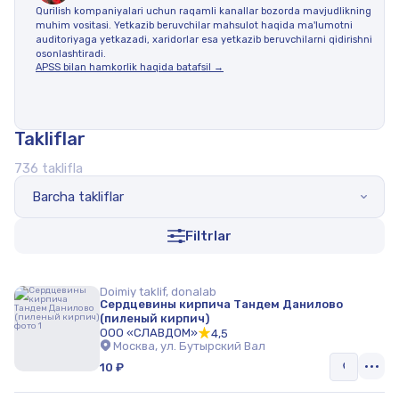
Qurilish kompaniyalari uchun raqamli kanallar bozorda mavjudlikning
muhim vositasi. Yetkazib beruvchilar mahsulot haqida ma'lumotni
auditoriyaga yetkazadi, xaridorlar esa yetkazib beruvchilarni qidirishni
osonlashtiradi.
APSS bilan hamkorlik haqida batafsil →
Takliflar
736 taklifla
Barcha takliflar
Filtrlar
Doimiy taklif, donalab
Сердцевины кирпича Тандем Данилово
(пиленый кирпич)
ООО «СЛАВДОМ»
4,5
Москва, ул. Бутырский Вал
10 ₽