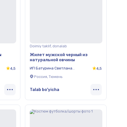
Doimiy taklif, donalab
ы
Жилет мужской черный из
натуральной овчины
ИП Батурина Светлана
4,5
4,5
Александровна
Россия, Тюмень
Talab bo'yicha