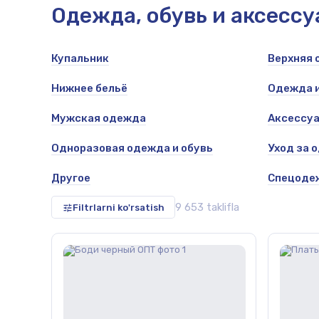
Одежда, обувь и аксесс
Купальник
Верхняя
herepitsa,
Нижнее бельё
Одежда и
Мужская одежда
Аксессу
Одноразовая одежда и обувь
Уход за 
Другое
Спецоде
9 653 taklifla
Filtrlarni ko'rsatish