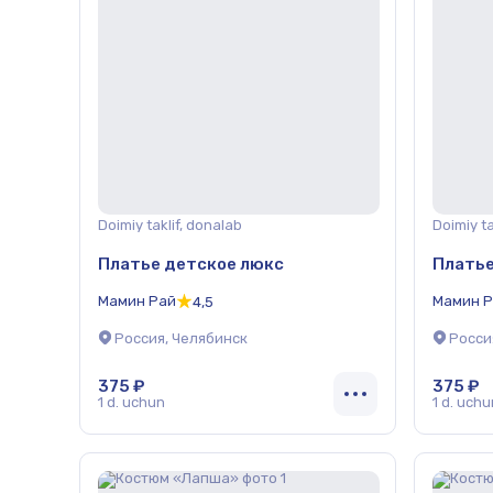
Doimiy taklif, donalab
Doimiy ta
Платье детское люкс
Платье
Мамин Рай
Мамин 
4,5
Россия, Челябинск
Росси
375 ₽
375 ₽
1 d. uchun
1 d. uchu