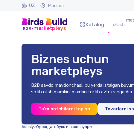
UZ
Москва
mas
Katalog
b
b
-marketpleys
2
Biznes uchun
marketpleys
B2B savdo maydonchasi, bu yerda istalgan buyum
sotib olish mumkin: mixdan tortib avtokrangacha.
0x2 mm
Ta’minotchilarni topish
Tovarlarni s
na)
soʻm
Asosiy
Одежда, обувь и аксессуары