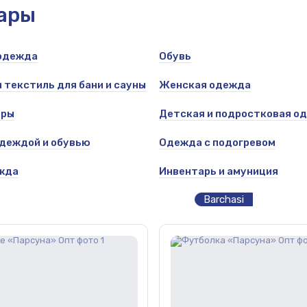
уары
 одежда
Обувь
 текстиль для бани и сауны
Женская одежда
ары
Детская и подростковая
одеждой и обувью
Одежда с подогревом
жда
Инвентарь и амуниция
Barchasi