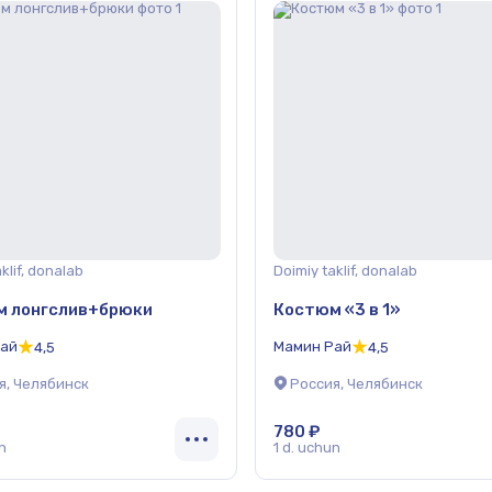
klif, donalab
Doimiy taklif, donalab
м лонгслив+брюки
Костюм «3 в 1»
Рай
Мамин Рай
4,5
4,5
я, Челябинск
Россия, Челябинск
780 ₽
n
1 d. uchun