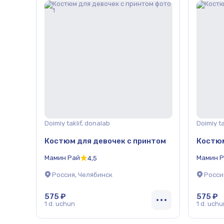
Doimiy taklif, donalab
Doimiy ta
Костюм для девочек с принтом
Костю
Мамин Рай
Мамин 
4,5
Россия, Челябинск
Росси
575 ₽
575 ₽
1 d. uchun
1 d. uchu