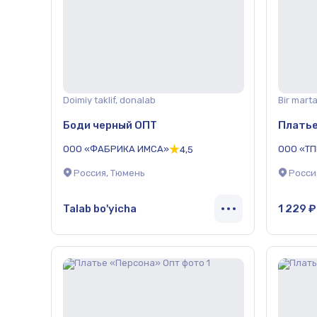
Doimiy taklif, donalab
Bir martal
Боди черный ОПТ
Платье
ООО «ФАБРИКА ИМСА»
ООО «Т
4,5
Россия, Тюмень
Росси
Talab bo'yicha
1 229 ₽