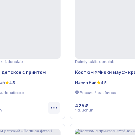
klif, donalab
Doimiy taklif, donalab
 детское с принтом
Костюм «Микки маус» кр
Рай
Мамин Рай
4,5
4,5
я, Челябинск
Россия, Челябинск
425 ₽
n
1 d. uchun