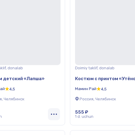
klif, donalab
Doimiy taklif, donalab
м детский «Лапша»
Костюм с принтом «Утён
Рай
Мамин Рай
4,5
4,5
я, Челябинск
Россия, Челябинск
555 ₽
n
1 d. uchun