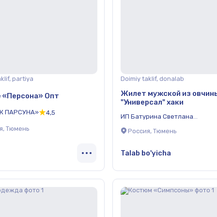
klif, partiya
Doimiy taklif, donalab
Жилет мужской из овчин
 «Персона» Опт
"Универсал" хаки
ПК ПАРСУНА»
4,5
ИП Батурина Светлана
Александровна
я, Тюмень
Россия, Тюмень
Talab bo'yicha