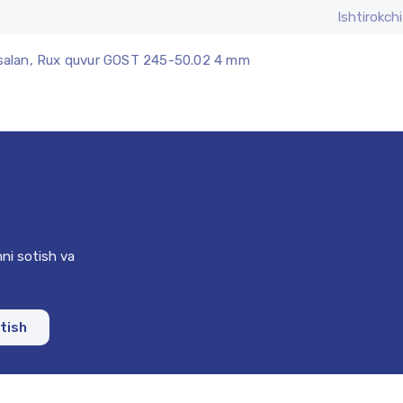
Ishtirokchi
alan, Rux quvur GOST 245-50.02 4 mm
ni sotish va
otish