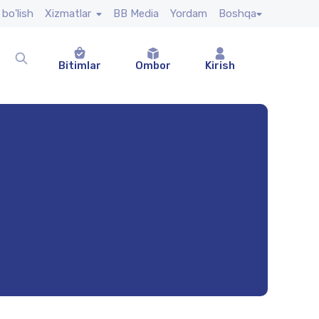
 bo'lish
Xizmatlar
BB Media
Yordam
Boshqa
Bitimlar
Ombor
Kirish