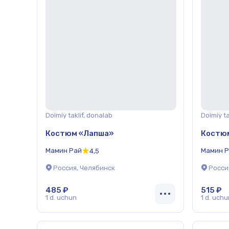
Doimiy taklif, donalab
Doimiy ta
Костюм «Лапша»
Костю
Мамин Рай
Мамин 
4,5
Россия, Челябинск
Росси
485 ₽
515 ₽
1 d. uchun
1 d. uchu