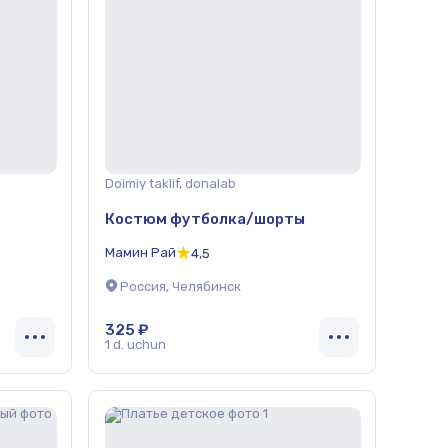
Doimiy taklif, donalab
Костюм футболка/шорты
Мамин Рай
4,5
Россия, Челябинск
325 ₽
1 d. uchun