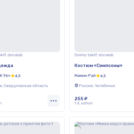
klif, donalab
Doimiy taklif, donalab
дежда
Костюм «Симпсоны»
К 96»
Мамин Рай
4,5
4,5
я, Свердловская область
Россия, Челябинск
255 ₽
n
1 d. uchun