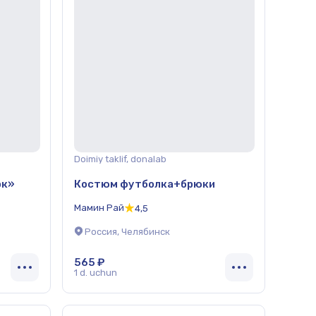
Doimiy taklif, donalab
ок»
Костюм футболка+брюки
Мамин Рай
4,5
Россия, Челябинск
565 ₽
1 d. uchun