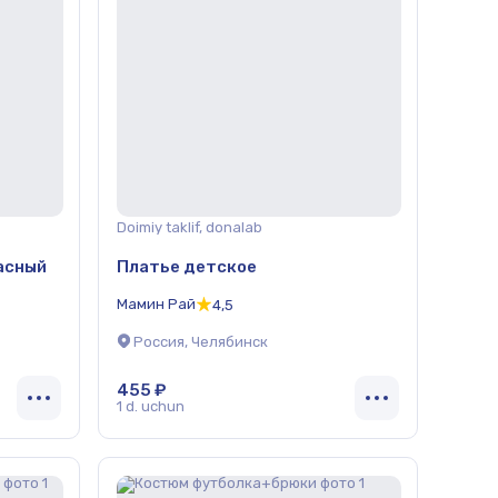
Doimiy taklif, donalab
асный
Платье детское
Мамин Рай
4,5
Россия, Челябинск
455 ₽
1 d. uchun