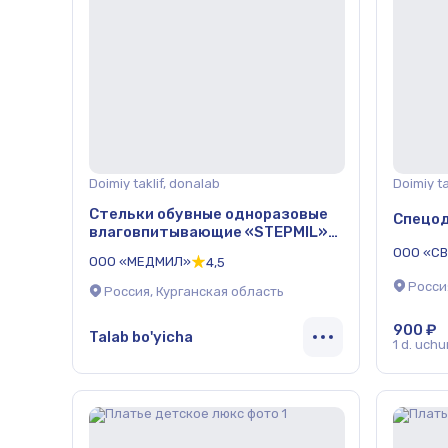
Doimiy taklif, donalab
Doimiy ta
Стельки обувные одноразовые
Спецо
влаговпитывающие «STEPMIL»
по 5 пар в упаковке размер 43–
ООО «СВ
ООО «МЕДМИЛ»
4,5
44, опт
Росси
Россия, Курганская область
900 ₽
Talab bo'yicha
1 d. uchu