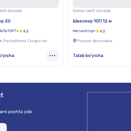
klif, donalab
Doimiy taklif, donalab
р 20
Швеллер 10П 12 м
ТАЛЬТОРГ»
Металлторг
4,5
4,5
я, Республика Татарстан
Россия, Ярославль
o'yicha
Talab bo'yicha
qt
larni pochta
yoki