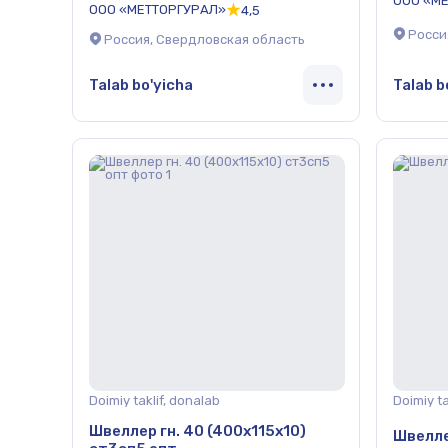
ООО «М
ООО «МЕТТОРГУРАЛ»
4,5
Росси
Россия, Свердловская область
Talab bo'yicha
Talab b
Doimiy taklif, donalab
Doimiy ta
Швеллер гн. 40 (400х115х10)
Швелле