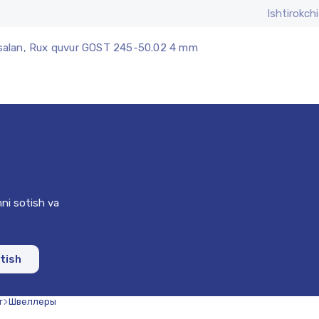
Ishtirokchi
alan, Rux quvur GOST 245-50.02 4 mm
ni sotish va
otish
т
Швеллеры