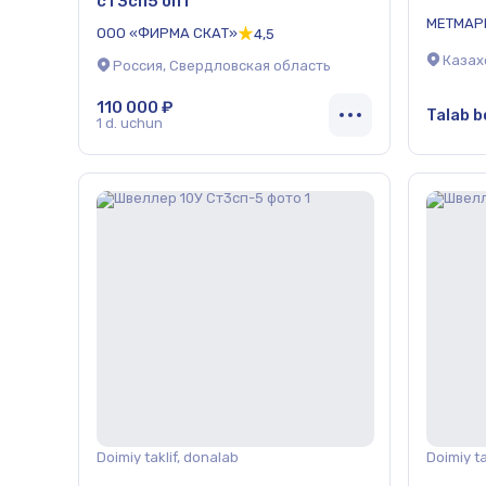
ст3сп5 опт
МЕТМАР
ООО «ФИРМА СКАТ»
4,5
Казах
Россия, Свердловская область
110 000 ₽
Talab b
1 d. uchun
Doimiy taklif, donalab
Doimiy ta