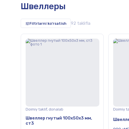
Швеллеры
92 taklifla
Filtrlarni ko'rsatish
herepitsa,
Doimiy taklif, donalab
Doimiy ta
Швеллер гнутый 100х50х3 мм,
Швелле
ст3