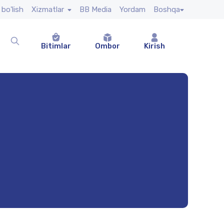
 bo'lish
Xizmatlar
BB Media
Yordam
Boshqa
Bitimlar
Ombor
Kirish