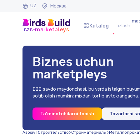
UZ
Москва
mas
Katalog
b
b
-marketpleys
2
Biznes uchun
marketpleys
B2B savdo maydonchasi, bu yerda istalgan buyum
sotib olish mumkin: mixdan tortib avtokrangacha.
0x2 mm
Ta’minotchilarni topish
Tovarlarni s
na)
soʻm
Asosiy
Строительство
Стройматериалы
Металлопрока