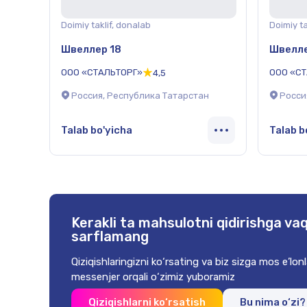
Doimiy taklif, donalab
Doimiy ta
Швеллер 18
Швелле
ООО «СТАЛЬТОРГ»
ООО «С
4,5
Россия, Республика Татарстан
Росси
Talab bo'yicha
Talab b
Kerakli
ta mahsulotni qidirishga va
sarflamang
Qiziqishlaringizni ko‘rsating va biz
sizga mos e’lon
messenjer orqali o‘zimiz yuboramiz
Qiziqishlarni ko‘rsatish
Bu nima o‘zi?