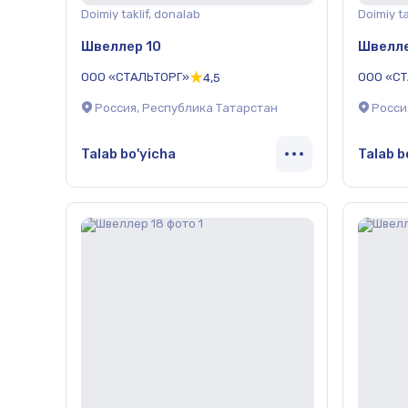
Doimiy taklif, donalab
Doimiy ta
Швеллер 10
Швелле
ООО «СТАЛЬТОРГ»
ООО «С
4,5
Россия, Республика Татарстан
Росси
Talab bo'yicha
Talab b