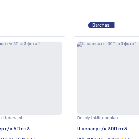
Barchasi
klif, donalab
Doimiy taklif, donalab
р г/к 5П ст3
Швеллер г/к 30П ст3