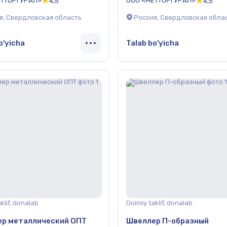
ЕТТОРГУРАЛ»
ООО «МЕТТОРГУРАЛ»
4,5
4,5
я, Свердловская область
Россия, Свердловская обла
o'yicha
Talab bo'yicha
klif, donalab
Doimiy taklif, donalab
р металлический ОПТ
Швеллер П-образный