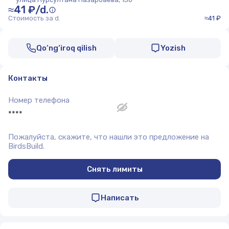
≈41 ₽/d.
Стоимость за d.
≈41 ₽
Qo‘ng‘iroq qilish
Yozish
Контакты
Номер телефона
****
Пожалуйста, скажите, что нашли это предложение на
BirdsBuild.
Снять лимиты
Написать