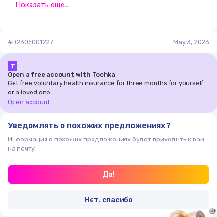
Показать еще...
сохраняет возможность естественной вентиляции.
Преимущества:
— оставляет возможность естественной
#D2305001227
May 3, 2023
вентиляции;
— надежно защищает подкровельное пространство.
Т
Опт от 500 шт.
Open a free account with Tochka
Get free voluntary health insurance for three months for yourself
or a loved one.
Open account
Уведомлять о похожих предложениях?
Информация о похожих предложениях будет приходить к вам
на почту
Да!
Нет, спасибо