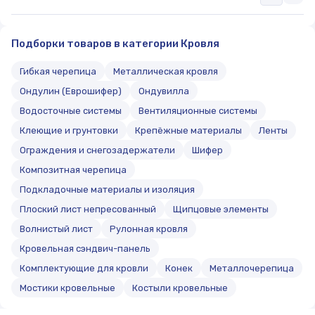
Подборки товаров в категории Кровля
Гибкая черепица
Металлическая кровля
Ондулин (Еврошифер)
Ондувилла
Водосточные системы
Вентиляционные системы
Клеющие и грунтовки
Крепёжные материалы
Ленты
Ограждения и снегозадержатели
Шифер
Композитная черепица
Подкладочные материалы и изоляция
Плоский лист непресованный
Щипцовые элементы
Волнистый лист
Рулонная кровля
Кровельная сэндвич-панель
Комплектующие для кровли
Конек
Металлочерепица
Мостики кровельные
Костыли кровельные