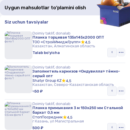
Uygun mahsulotlar to‘plamini olish
Siz uchun tavsiyalar
Doimiy taklif, donalab
Планка торцевая 135х145х2000 ОПТ
ТОО «СтройИмиджГрупп»
4,5
Казахстан, Алматинская область
Talab bo'yicha
Doimiy taklif, donalab
Заполнитель карнизов «Ондувилла» тёмно-
серый опт
Shatyr Group KZ
4,5
Казахстан, Северо-Казахстанская область
≈50 ₽
Doimiy taklif, donalab
Планка примыкания 3 м 150х250 мм Стальной
бархат 0,5 мм
СтопПосредник
4,5
г Казань, ул Магистральная
500 ₽