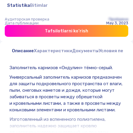
Statistika
Bitimlar
Аудиторская проверка
Пройдена
Дата публикации
May 3, 2023
Tafsilotlarni ko‘rish
Описание
Характеристики
Документы
Условия перед
Заполнитель карнизов «Ондулин» тёмно-серый.
Универсальный заполнитель карнизов предназначен
для защиты подкровельного пространства от влаги,
пыли, снеговых наметов и дождя, которые могут
забиваться в просветы между обрешеткой
и кровельными листами, а также в просветы между
коньковыми элементами и кровельными листами.
Изготовленный из вспененного полиэтилена,
заполнитель надежно защищает кровлю
от негативных погодных явлений, но при этом