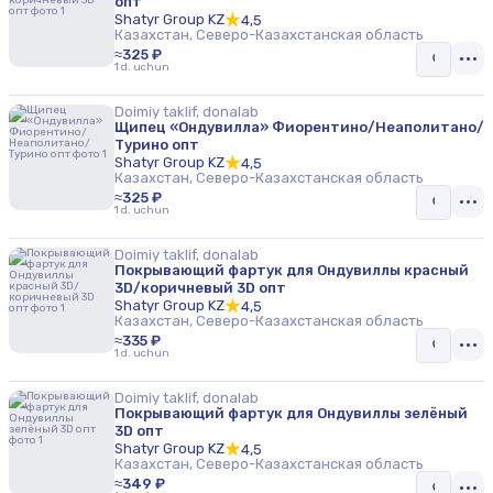
опт
Shatyr Group KZ
4,5
Казахстан, Северо-Казахстанская область
≈325 ₽
1 d. uchun
Doimiy taklif, donalab
Щипец «Ондувилла» Фиорентино/Неаполитано/
Турино опт
Shatyr Group KZ
4,5
Казахстан, Северо-Казахстанская область
≈325 ₽
1 d. uchun
Doimiy taklif, donalab
Покрывающий фартук для Ондувиллы красный
3D/коричневый 3D опт
Shatyr Group KZ
4,5
Казахстан, Северо-Казахстанская область
≈335 ₽
1 d. uchun
Doimiy taklif, donalab
Покрывающий фартук для Ондувиллы зелёный
3D опт
Shatyr Group KZ
4,5
Казахстан, Северо-Казахстанская область
≈349 ₽