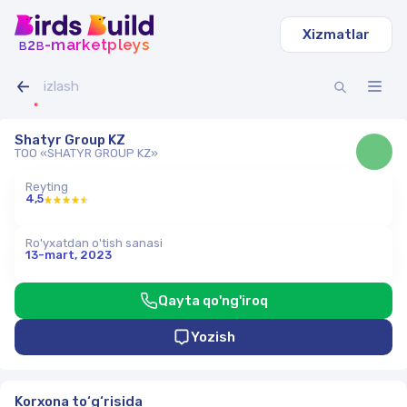
Xizmatlar
b
b
-marketpleys
2
Shatyr Group KZ
ТОО «SHATYR GROUP KZ»
Reyting
4,5
Ro'yxatdan o'tish sanasi
13-mart, 2023
Qayta qo'ng'iroq
Yozish
Korxona to‘g‘risida