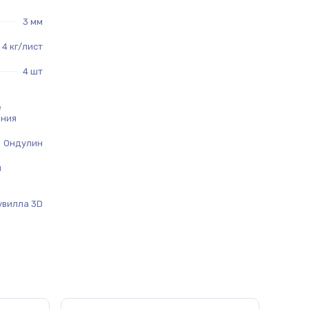
3 мм
4 кг/лист
4 шт
е
ания
Ондулин
й
увилла 3D