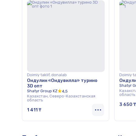
Doimiy taklif, donalab
Doimiy ta
Ондулин «Ондувилла» турино
Ондули
3D опт
Shatyr G
Казахст
Shatyr Group KZ
4,5
область
Казахстан, Северо-Казахстанская
область
3 650 ₸
1 411 ₸