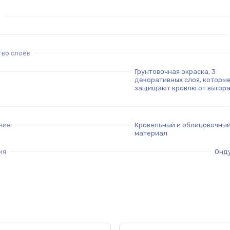
тво слоёв
Грунтовочная окраска, 3
декоративных слоя, которы
защищают кровлю от выгор
ние
Кровельный и облицовочны
материал
ия
Онд