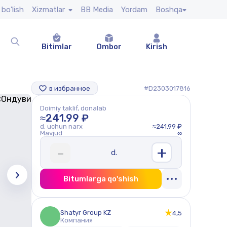
 bo'lish
Xizmatlar
BB Media
Yordam
Boshqa
Bitimlar
Ombor
Kirish
в избранное
#D2303017816
Doimiy taklif, donalab
≈241.99 ₽
d. uchun narx
≈241.99 ₽
Mavjud
∞
+
-
d.
Bitumlarga qo'shish
Shatyr Group KZ
4,5
Компания