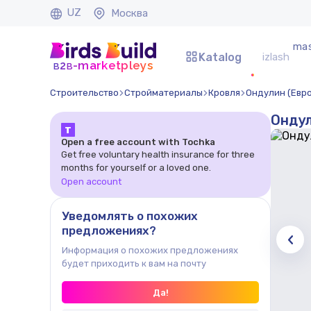
UZ
Москва
mas
Katalog
b
b
-marketpleys
2
Строительство
Стройматериалы
Кровля
Ондулин (Евр
Ондул
Т
Open a free account with Tochka
Get free voluntary health insurance for three
months for yourself or a loved one.
Open account
Уведомлять о похожих
предложениях?
Информация о похожих предложениях
будет приходить к вам на почту
Да!