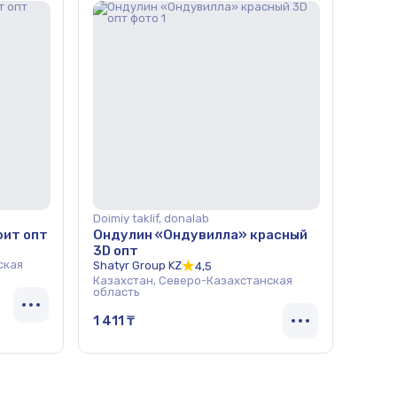
Doimiy taklif, donalab
фит опт
Ондулин «Ондувилла» красный
3D опт
ская
Shatyr Group KZ
4,5
Казахстан, Северо-Казахстанская
область
1 411 ₸