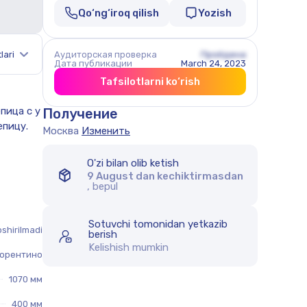
Qo‘ng‘iroq qilish
Yozish
lari
Аудиторская проверка
Пройдена
Дата публикации
March 24, 2023
Tafsilotlarni ko‘rish
Получение
Москва
Изменить
O'zi bilan olib ketish
9 August dan kechiktirmasdan
, bepul
Sotuvchi tomonidan yetkazib
shirilmadi
berish
Kelishish mumkin
орентино
1070 мм
400 мм