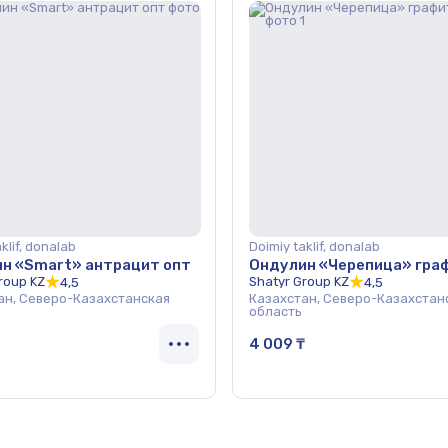
klif, donalab
Doimiy taklif, donalab
н «Smart» антрацит опт
Ондулин «Черепица» гра
roup KZ
Shatyr Group KZ
4,5
4,5
ан, Северо-Казахстанская
Казахстан, Северо-Казахстан
область
4 009 ₸