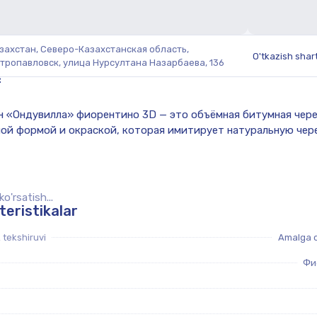
захстан, Северо-Казахстанская область,
O'tkazish shart
тропавловск, улица Нурсултана Назарбаева, 136
f
o'rsatish...
teristikalar
k tekshiruvi
Amalga o
Фи