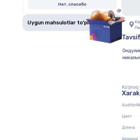
Нет, спасибо
Uygun mahsulotlar to‘plamini olish
Ка
Пе
Tavsi
Ko'proq k
Xarak
Auditorli
Цвет
Длина
Ширина