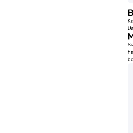
B
Ka
Us
M
Si
ha
bo