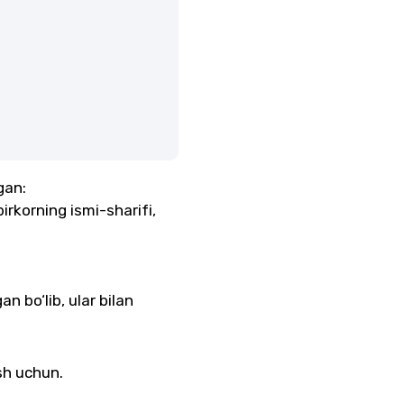
gan:
korning ismi-sharifi,
n bo‘lib, ular bilan
sh uchun.