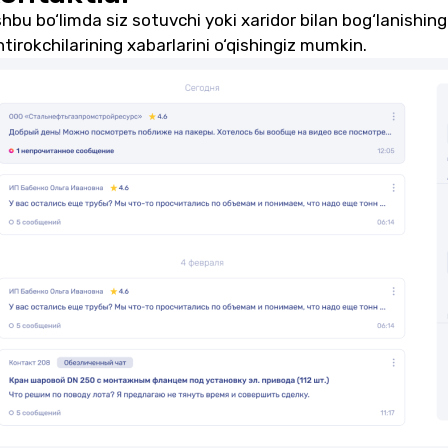
hbu bo‘limda siz sotuvchi yoki xaridor bilan bog‘lanishing
htirokchilarining xabarlarini o‘qishingiz mumkin.