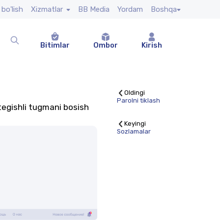
 bo'lish
Xizmatlar
BB Media
Yordam
Boshqa
Bitimlar
Ombor
Kirish
Oldingi
Parolni tiklash
tegishli tugmani bosish
Keyingi
Sozlamalar