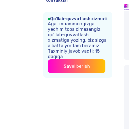
Kontaktlar
Qo'llab-quvvatlash xizmati
Agar muammongizga
yechim topa olmasangiz,
qo‘llab-quvvatlash
xizmatiga yozing, biz sizga
albatta yordam beramiz.
Taxminiy javob vaqti:
15
daqiqa
Savol berish