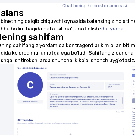
Chatlarning ko‘rinishi namunasi
alans
binetning qalqib chiquvchi oynasida balansingiz holati 
hbu bo‘lim haqida batafsil ma'lumot olish
shu yerda.
ening sahifam
zning sahifangiz yordamida kontragentlar kim bilan biti
qida ko‘proq ma’lumotga ega bo‘ladi. Sahifangiz qanchalik s
shqa ishtirokchilarda shunchalik ko‘p ishonch uyg‘otasiz