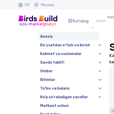
UZ
Москва
mas
Katalog
b
b
-marketpleys
2
Asosiy
Ro‘yxatdan o‘tish va kirish
Kabinet va sozlamalar
Ka
ke
Savdo taklifi
Ombor
Bitimlar
To'lov va balans
Ko'p so'raladigan savollar
Matbuot uchun