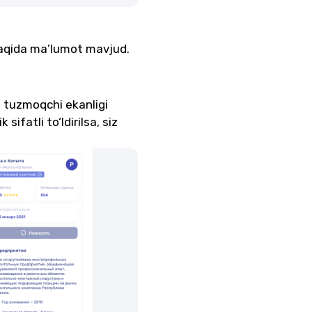
haqida ma’lumot mavjud.
m tuzmoqchi ekanligi
ifatli to‘ldirilsa, siz
.