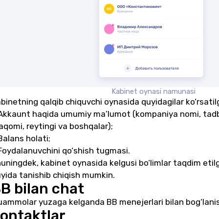
Kabinet oynasi namunasi
binetning qalqib chiquvchi oynasida quyidagilar ko‘rsatil
Akkaunt haqida umumiy ma’lumot (kompaniya nomi, tadbir
qomi, reytingi va boshqalar);
Balans holati;
Foydalanuvchini qo‘shish tugmasi.
uningdek, kabinet oynasida kelgusi bo‘limlar taqdim etilga
yida tanishib chiqish mumkin.
B bilan chat
ammolar yuzaga kelganda BB menejerlari bilan bog‘lani
ontaktlar