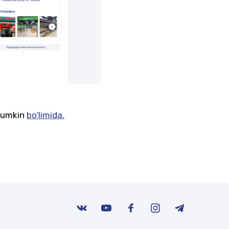
 mumkin
bo‘limida.