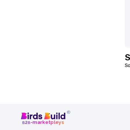
S
So
®
b
b
-marketpleys
2