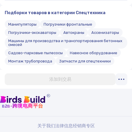
Подборки товаров в категории Спецтехника
Манипуляторы
Погрузчики фронтальные
Погрузчики-экскаваторы
Автокраны
Ассенизаторы
Машины для производства и транспортирования бетонных
смесей
Садово-парковые пылесосы
Навесное оборудование
Монтаж трубопровода
Запчасти для спецтехники
添加到交易
®
b
b
-跨境电商平台
2
关于我们
法律信息
经销商专区