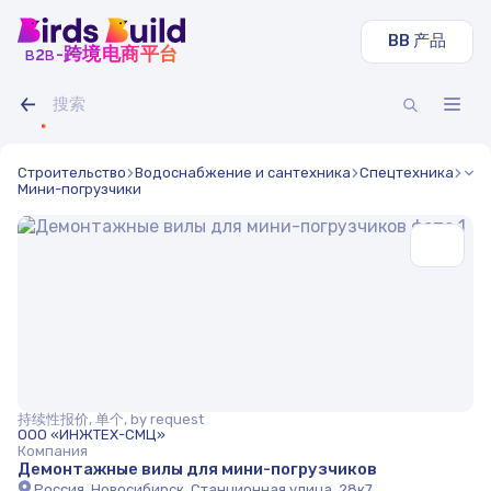
BB 产品
b
b
-跨境电商平台
2
Строительство
Водоснабжение и сантехника
Спецтехника
Мини-погрузчики
持续性报价, 单个, by request
ООО «ИНЖТЕХ-СМЦ»
Компания
Демонтажные вилы для мини-погрузчиков
Россия, Новосибирск, Станционная улица, 28к7