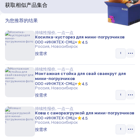
获取相似产品集合
为您推荐的结果
持续性报价, 一点一点
Косилка-кусторез для мини-погрузчиков
ООО «ИНЖТЕХ-СМЦ»
4.5
Россия, Новосибирск
按需求
持续性报价, 一点一点
Монтажная стойка для свай сваекрут для
мини-погрузчиков
ООО «ИНЖТЕХ-СМЦ»
4.5
Россия, Новосибирск
按需求
持续性报价, 一点一点
Ковш с саморазгрузкой для мини-погрузчиков
ООО «ИНЖТЕХ-СМЦ»
4.5
Россия, Новосибирск
按需求