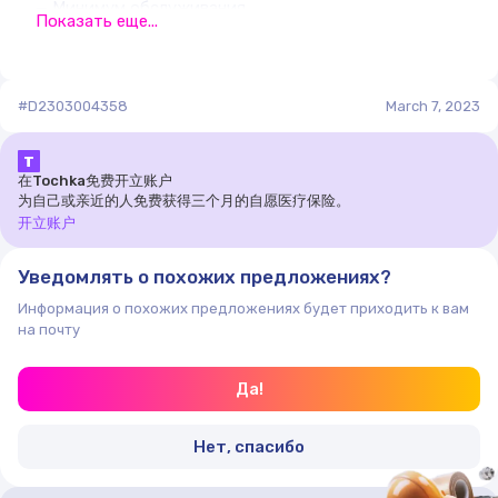
— Минимум обслуживания
Показать еще...
— Гарантию качества (до 3 лет)
#D2303004358
March 7, 2023
Т
在Tochka免费开立账户
为自己或亲近的人免费获得三个月的自愿医疗保险。
开立账户
Уведомлять о похожих предложениях?
Информация о похожих предложениях будет приходить к вам
на почту
Да!
Нет, спасибо