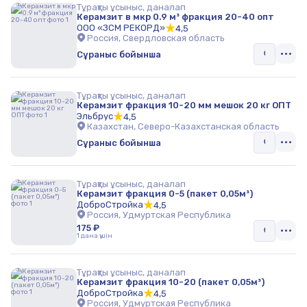
Тұрақты ұсыныс, даналап
Керамзит в мкр 0.9 м³ фракция 20-40 опт
ООО «ЗСМ РЕКОРД»
4,5
Россия, Свердловская область
Сұраныс бойынша
Тұрақты ұсыныс, даналап
Керамзит фракция 10-20 мм мешок 20 кг ОПТ
Эльбрус
4,5
Казахстан, Северо-Казахстанская область
Сұраныс бойынша
Тұрақты ұсыныс, даналап
Керамзит фракция 0-5 (пакет 0,05м³)
ДоброСтройка
4,5
Россия, Удмуртская Республика
175 ₽
1 дана үшін
Тұрақты ұсыныс, даналап
Керамзит фракция 10-20 (пакет 0,05м³)
ДоброСтройка
4,5
Россия, Удмуртская Республика