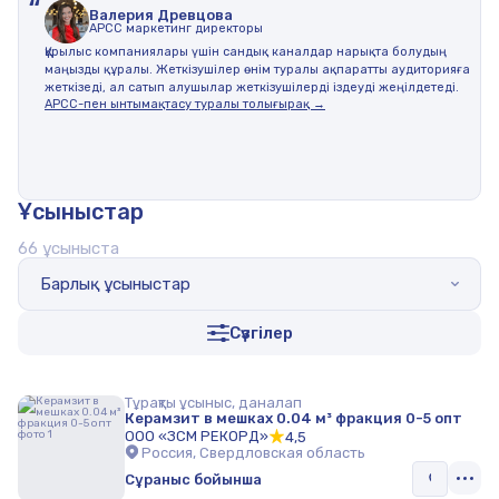
“
Валерия Древцова
АPCC маркетинг директоры
Құрылыс компаниялары үшін сандық каналдар нарықта болудың
маңызды құралы. Жеткізушілер өнім туралы ақпаратты аудиторияға
жеткізеді, ал сатып алушылар жеткізушілерді іздеуді жеңілдетеді.
АРСС-пен ынтымақтасу туралы толығырақ →
Ұсыныстар
66 ұсыныста
Барлық ұсыныстар
Сүзгілер
Тұрақты ұсыныс, даналап
Керамзит в мешках 0.04 м³ фракция 0-5 опт
ООО «ЗСМ РЕКОРД»
4,5
Россия, Свердловская область
Сұраныс бойынша