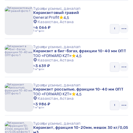
Тұрақты ұсыныс, даналап
Керамзитовый гравий
General Profit
4,5
Казахстан, Астана
≈6 066 ₽
1 м³ үшін
Тұрақты ұсыныс, даналап
Керамзит в биг-бэгах, фракции 10-40 мм ОПТ
ТОО «FORWARD KZT»
4,5
Казахстан, Астана
≈3 639 ₽
1 м³ үшін
Тұрақты ұсыныс, даналап
Керамзит россыпью, фракции 10-40 мм ОПТ
ТОО «FORWARD KZT»
4,5
Казахстан, Астана
≈3 986 ₽
1 м³ үшін
Тұрақты ұсыныс, даналап
Керамзит, фракция 10-20мм, мешок 30 кг/0,05
м3