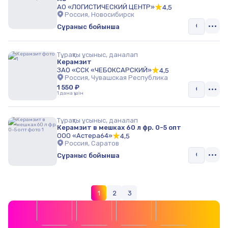
АО «ЛОГИСТИЧЕСКИЙ ЦЕНТР»
4,5
Россия, Новосибирск
Сұраныс бойынша
Тұрақты ұсыныс, даналап
Керамзит
ЗАО «ССК «ЧЕБОКСАРСКИЙ»
4,5
Россия, Чувашская Республика
1 550 ₽
1 дана үшін
Тұрақты ұсыныс, даналап
Керамзит в мешках 60 л фр. 0-5 опт
ООО «Астера64»
4,5
Россия, Саратов
Сұраныс бойынша
1
2
3