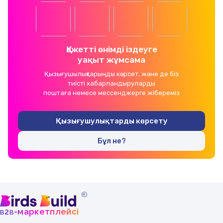
Қажетті өнімді іздеуге
уақыт жұмсама
Қызығушылықтарыңды көрсет, және де біз
тиісті хабарландыруларды
поштаға немесе мессенджерге жібереміз
Қызығушулықтарды көрсету
Бұл не?
®
b
b
-маркетплейсі
2